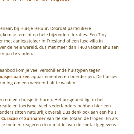
naar, bij HuisjeTeHuur. Doordat particuliere
kom je terecht op hele bijzondere lokaties. Een Tiny
r met aanlegsteiger in Friesland of een luxe villa in
 over de hele wereld, dus met meer dan 1400 vakantiehuizen
or jou te vinden.
 aanbod kom je veel verschillende huistypen tegen.
huisjes aan zee
, appartementen en boerderijen. De huisjes
temming om een weekend uit te waaien.
en om een huisje te huren. Het bosgebied ligt in het
creatie en toerisme. Veel Nederlanders hebben hier een
nders zitten natuurlijk overal! Dus denk ook aan een huis
,
Curacao
of
Suriname
? Van de klei totaan de tropen. En als
un je meteen reageren door middel van de contactgegevens