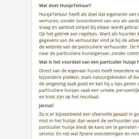
Wat doet HuisjeTeHuur?
HuisjeTeHuur heeft als doel dat eigenaren van 
verhuren, zonder tussenkomst van ons als aanbi
vraag en aanbod simpel bij elkaar wordt gebracht
Op het gebrek aan regeltjes. Want als huurder
gegevens van de verhuurder vind je bij de advert
de website van de particuliere verhuurder. De h
naar de particuliere huiseigenaar, zonder commi
Wat is het voordeel van een particulier huisje 
Direct van de eigenaar huren heeft meerdere vo
bijzondere plekken, zoals natuurgebieden of d
de omgeving vaak goed en kan hij u tips geven
particuliere huisjes vaak een unieke, persoonli
en trots zijn op het resultaat.
Jaccuzi
Zo is er bijvoorbeeld een sfeervolle
jacuzzi
in ge
mist in het huisje, dan woont de verhuurder vaa
particulier huisje biedt de kans om te geniete
service. En net wat fijnere voorzieningen en inri