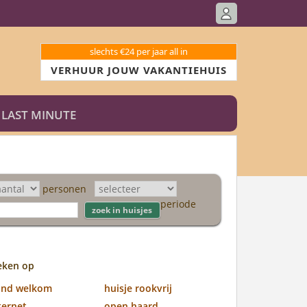
slechts €24 per jaar all in
VERHUUR JOUW VAKANTIEHUIS
LAST MINUTE
personen
periode
eken op
ond welkom
huisje rookvrij
ternet
open haard