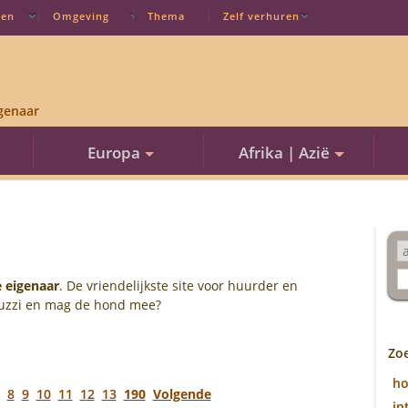
ten
Omgeving
Thema
Zelf verhuren
genaar
Europa
Afrika | Azië
e eigenaar
. De vriendelijkste site voor huurder en
acuzzi en mag de hond mee?
Zo
h
7
8
9
10
11
12
13
190
Volgende
in