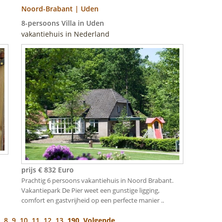
Noord-Brabant | Uden
8-persoons Villa in Uden
vakantiehuis in Nederland
prijs € 832 Euro
Prachtig 6 persoons vakantiehuis in Noord Brabant.
Vakantiepark De Pier weet een gunstige ligging,
comfort en gastvrijheid op een perfecte manier ..
7
8
9
10
11
12
13
190
Volgende