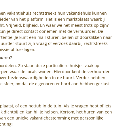
een vakantiehuis rechtstreeks hun vakantiehuis kunnen
eder van het platform. Het is een marktplaats waarbij
. Vrijheid, blijheid. En waar we het meest trots op zijn?
 kun je direct contact opnemen met de verhuurder. De
entie. Je kunt een mail sturen, bellen of doorklikken naar
uurder stuurt zijn vraag of verzoek daarbij rechtstreeks
ssie of toeslagen.
huren?
ordelen. Zo staan deze particuliere huisjes vaak op
orpen waar de locals wonen. Hierdoor kent de verhuurder
 over bezienswaardigheden in de buurt. Verder hebben
jke sfeer, omdat de eigenaren er hard aan hebben geklust
plaatst, of een hottub in de tuin. Als je vragen hebt of iets
k dichtbij en kan hij je helpen. Kortom, het huren van een
n van een unieke vakantiebestemming met persoonlijke
chting!