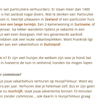
n van particuliere verhuurders. Er staan meer dan 1400
 is het aanbod nogal divers. Wat te denken van: Particulier
om is. Heerlijk uitwaaien in
Zeeland
of een particulier huis
oor een lange termijn
. Een 2-kamerwoning in
Suriname
, of
naar. Ga lekker wandelen tijdens je vakantie in een
dus wel even doorgaan, met ons gevarieerde aanbod
ebben ook veel leuke vakantieplekken. Want Frankrijk ligt
een aan een vakantiehuis in
Duitsland
!
m
is? Er zijn veel huisjes die welkom zijn voor je hond, kat
r in hoeverre de tuin in omheind, honden los mogen lopen
er commissie?
n je jouw vakantiehuis verhuren op HuisjeTeHuur. Want wij
ro per jaar. Verhuren doe je helemaal zelf, dus er zijn geen
 je nu
inschrijft
, staat jouw advertentie binnen 10 minuten
ren zonder commissie... ook daarin is HuisjeTeHuur graag