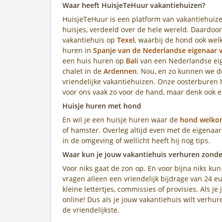
Waar heeft HuisjeTeHuur vakantiehuizen?
HuisjeTeHuur is een platform van vakantiehuize
huisjes, verdeeld over de hele wereld. Daardoor
vakantiehuis op
Texel
, waarbij de hond ook welk
huren in
Spanje van de Nederlandse eigenaar v
een huis huren op
Bali
van een Nederlandse eige
chalet in de
Ardennen
. Nou, en zo kunnen we 
vriendelijke vakantiehuizen. Onze oosterburen h
voor ons vaak zo voor de hand, maar denk ook 
Huisje huren met hond
En wil je een huisje huren waar de
hond welko
of hamster. Overleg altijd even met de eigenaa
in de omgeving of wellicht heeft hij nog tips.
Waar kun je jouw vakantiehuis verhuren zond
Voor niks gaat de zon op. En voor bijna niks ku
vragen alleen een vriendelijk bijdrage van 24 eu
kleine lettertjes, commissies of provisies. Als je
online! Dus als je jouw vakantiehuis wilt verhu
de vriendelijkste.