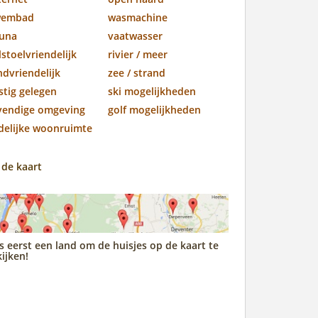
wembad
wasmachine
una
vaatwasser
lstoelvriendelijk
rivier / meer
ndvriendelijk
zee / strand
stig gelegen
ski mogelijkheden
vendige omgeving
golf mogelijkheden
jdelijke woonruimte
 de kaart
s eerst een land om de huisjes op de kaart te
ijken!