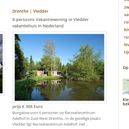
z
Drenthe | Vledder
sa
8-persoons Vakantiewoning in Vledder
ro
vakantiehuis in Nederland
ki
ru
le
ti
Op
Kie
bek
prijs € 308 Euro
Bungalow voor 6 personen op Recreatiecentrum
Adelhof in Zuid-West Drenthe.. In de gezellige plaats
Vledder ligt Recreatiecentrum Adelhof. Het ..