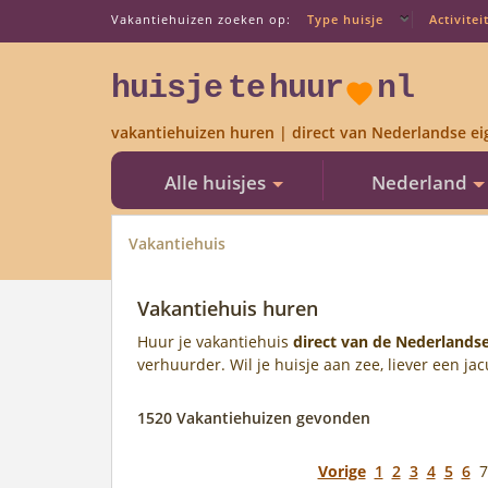
Vakantiehuizen zoeken op:
Type huisje
Activitei
huisje
te
huur
nl
vakantiehuizen huren | direct van Nederlandse ei
Alle huisjes
Nederland
Vakantiehuis
Vakantiehuis huren
Huur je vakantiehuis
direct van de Nederlands
verhuurder. Wil je huisje aan zee, liever een j
1520 Vakantiehuizen gevonden
Vorige
1
2
3
4
5
6