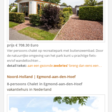
prijs € 708.30 Euro
Vier persoons chalet op recreatiepark met buitenzwembad. Door
de natuurrijke omgeving van het park kunt u prachtige fiets-
en/of wandeltochten ..
detail tekst:
aan een gezonde
zeebries
? breng dan eens een . .
Noord-Holland | Egmond-aan-den-Hoef
8-persoons Chalet in Egmond-aan-den-Hoef
vakantiehuis in Nederland