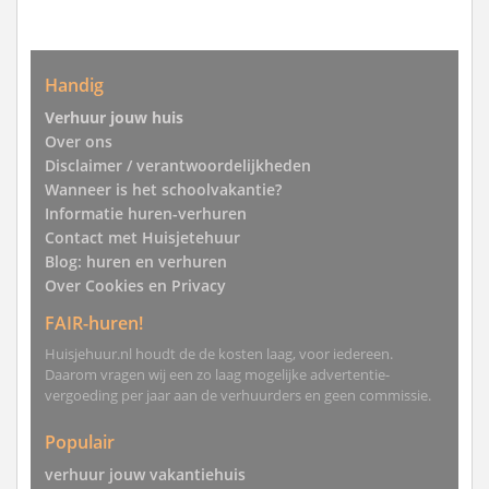
Handig
Verhuur jouw huis
Over ons
Disclaimer / verantwoordelijkheden
Wanneer is het schoolvakantie?
Informatie huren-verhuren
Contact met Huisjetehuur
Blog: huren en verhuren
Over Cookies en Privacy
FAIR-huren!
Huisjehuur.nl houdt de de kosten laag, voor iedereen.
Daarom vragen wij een zo laag mogelijke advertentie-
vergoeding per jaar aan de verhuurders en geen commissie.
Populair
verhuur jouw vakantiehuis