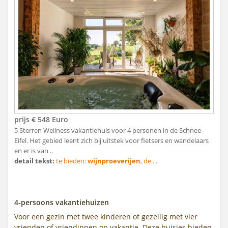
prijs € 548 Euro
5 Sterren Wellness vakantiehuis voor 4 personen in de Schnee-
Eifel. Het gebied leent zich bij uitstek voor fietsers en wandelaars
en er is van ..
detail tekst:
te bieden:
wijnproeverijen
, de . .
4-persoons vakantiehuizen
Voor een gezin met twee kinderen of gezellig met vier
vrienden of vriendinnen op vakantie. Deze huisjes bieden