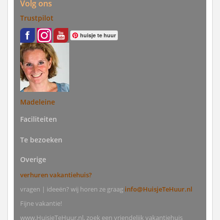
Volg ons
Trustpilot
huisje te huur
Madeleine
Faciliteiten
Te bezoeken
Overige
verhuren vakantiehuis?
vragen | ideeën? wij horen ze graag
info@HuisjeTeHuur.nl
Fijne vakantie!
www.HuisjeTeHuur.nl, zoek een vriendelijk vakantiehuis