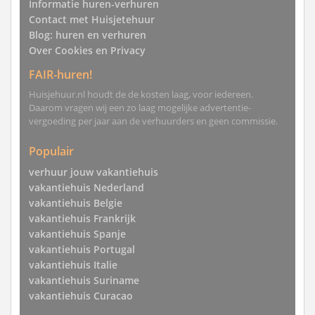
Informatie huren-verhuren
Contact met Huisjetehuur
Blog: huren en verhuren
Over Cookies en Privacy
FAIR-huren!
Huisjehuur.nl houdt de de kosten laag, voor iedereen.
Daarom vragen wij een zo laag mogelijke advertentie-
vergoeding per jaar aan de verhuurders en geen commissie.
Populair
verhuur jouw vakantiehuis
vakantiehuis Nederland
vakantiehuis Belgie
vakantiehuis Frankrijk
vakantiehuis Spanje
vakantiehuis Portugal
vakantiehuis Italie
vakantiehuis Suriname
vakantiehuis Curacao