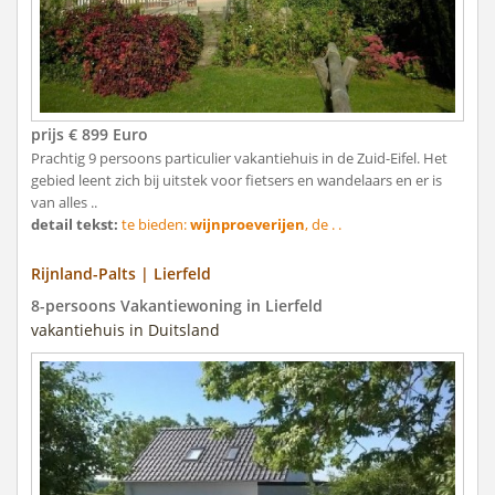
prijs € 899 Euro
Prachtig 9 persoons particulier vakantiehuis in de Zuid-Eifel. Het
gebied leent zich bij uitstek voor fietsers en wandelaars en er is
van alles ..
detail tekst:
te bieden:
wijnproeverijen
, de . .
Rijnland-Palts | Lierfeld
8-persoons Vakantiewoning in Lierfeld
vakantiehuis in Duitsland