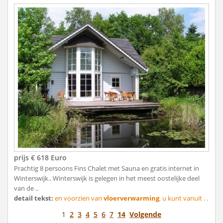
prijs € 618 Euro
Prachtig 8 persoons Fins Chalet met Sauna en gratis internet in
Winterswijk.. Winterswijk is gelegen in het meest oostelijke deel
van de ..
detail tekst:
en voorzien van
vloerverwarming
. u kunt vanuit . .
1
2
3
4
5
6
7
14
Volgende