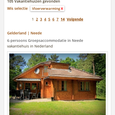
105 Vakantiehuizen gevonden
Wis selectie
Vloerverwarming
X
1
2
3
4
5
6
7
14
Volgende
Gelderland | Neede
6-persoons Groepsaccommodatie in Neede
vakantiehuis in Nederland