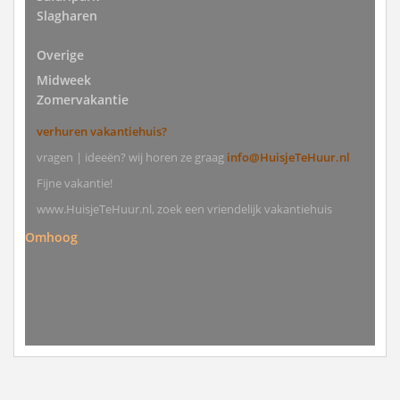
Slagharen
Overige
Midweek
Zomervakantie
verhuren vakantiehuis?
vragen | ideeën? wij horen ze graag
info@HuisjeTeHuur.nl
Fijne vakantie!
www.HuisjeTeHuur.nl, zoek een vriendelijk vakantiehuis
Omhoog