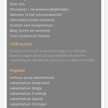
Over ons
Disclaimer / verantwoordelijkheden
Wanneer is het schoolvakantie?
Informatie huren-verhuren
Contact met Huisjetehuur
Blog: huren en verhuren
Over Cookies en Privacy
FAIR-huren!
Huisjehuur.nl houdt de de kosten laag, voor iedereen.
Daarom vragen wij een zo laag mogelijke advertentie-
vergoeding per jaar aan de verhuurders en geen commissie.
Populair
verhuur jouw vakantiehuis
vakantiehuis Nederland
vakantiehuis Belgie
vakantiehuis Frankrijk
vakantiehuis Spanje
vakantiehuis Portugal