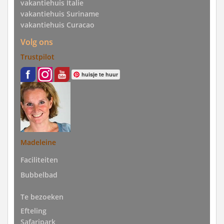
vakantiehuis Italie
vakantiehuis Suriname
vakantiehuis Curacao
Volg ons
Trustpilot
huisje te huur
Madeleine
Faciliteiten
Bubbelbad
Te bezoeken
Efteling
Safaripark