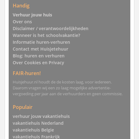
Handig
Verhuur jouw huis
Over ons
Disclaimer / verantwoordelijkheden
Wanneer is het schoolvakantie?
Informatie huren-verhuren
Contact met Huisjetehuur
Blog: huren en verhuren
Over Cookies en Privacy
FAIR-huren!
Huisjehuur.nl houdt de de kosten laag, voor iedereen.
Daarom vragen wij een zo laag mogelijke advertentie-
vergoeding per jaar aan de verhuurders en geen commissie.
Populair
verhuur jouw vakantiehuis
vakantiehuis Nederland
vakantiehuis Belgie
vakantiehuis Frankrijk