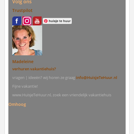
Volg ons
Trustpilot
huisje te huur
Madeleine
verhuren vakantiehuis?
vragen | ideeën? wij horen ze graag
info@HuisjeTeHuur.nl
Fijne vakantie!
www.HuisjeTeHuur.nl, zoek een vriendelijk vakantiehuis
Omhoog