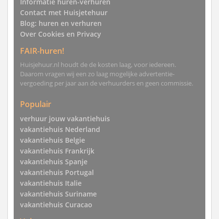
Informatie huren-verhuren
Contact met Huisjetehuur
Blog: huren en verhuren
Over Cookies en Privacy
FAIR-huren!
Huisjehuur.nl houdt de de kosten laag, voor iedereen.
Daarom vragen wij een zo laag mogelijke advertentie-
vergoeding per jaar aan de verhuurders en geen commissie.
Populair
verhuur jouw vakantiehuis
vakantiehuis Nederland
vakantiehuis Belgie
vakantiehuis Frankrijk
vakantiehuis Spanje
vakantiehuis Portugal
vakantiehuis Italie
vakantiehuis Suriname
vakantiehuis Curacao