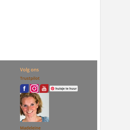
Volg ons
Trustpilot
huisje te huur
Madeleine