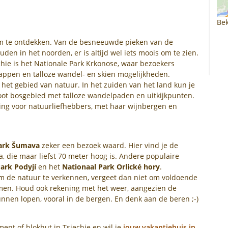
Bek
 om te ontdekken. Van de besneeuwde pieken van de
den in het noorden, er is altijd wel iets moois om te zien.
hie is het Nationale Park Krkonose, waar bezoekers
ppen en talloze wandel- en skiën mogelijkheden.
het gebied van natuur. In het zuiden van het land kun je
ot bosgebied met talloze wandelpaden en uitkijkpunten.
ing voor natuurliefhebbers, met haar wijnbergen en
Park Šumava
zeker een bezoek waard. Hier vind je de
a, die maar liefst 70 meter hoog is. Andere populaire
ark Podyjí
en het
Nationaal Park Orlické hory
.
om de natuur te verkennen, vergeet dan niet om voldoende
en. Houd ook rekening met het weer, aangezien de
nnen lopen, vooral in de bergen. En denk aan de beren ;-)
ment of blokhut in Tsjechie en wil je
jouw vakantiehuis in