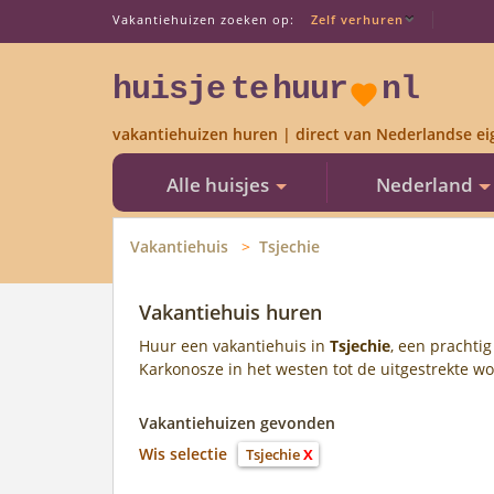
Vakantiehuizen zoeken op:
Zelf verhuren
huisje
te
huur
nl
vakantiehuizen huren | direct van Nederlandse ei
Alle huisjes
Nederland
Vakantiehuis
Tsjechie
Vakantiehuis huren
Huur een vakantiehuis in
Tsjechie
, een prachti
Karkonosze in het westen tot de uitgestrekte w
Vakantiehuizen gevonden
Wis selectie
Tsjechie
X