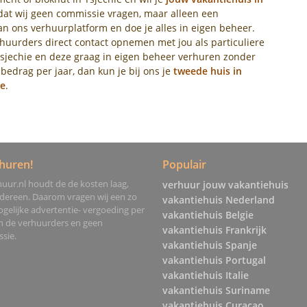
dat wij geen commissie vragen, maar alleen een
aan ons verhuurplatform en doe je alles in eigen beheer.
 huurders direct contact opnemen met jou als particuliere
sjechie en deze graag in eigen beheer verhuren zonder
 bedrag per jaar, dan kun je bij ons je
tweede huis in
ie
.
huren!
Populair
uur.nl houdt de de kosten laag,
verhuur jouw vakantiehuis
edereen. Daarom vragen wij een zo
vakantiehuis Nederland
gelijke advertentie- vergoeding per
vakantiehuis Belgie
an de verhuurders en geen
vakantiehuis Frankrijk
sie.
vakantiehuis Spanje
vakantiehuis Portugal
vakantiehuis Italie
vakantiehuis Suriname
vakantiehuis Curacao