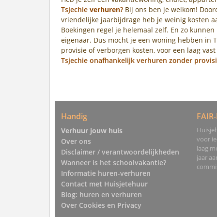
Tsjechie
verhuren
?
Bij ons ben je welkom! Door
vriendelijke jaarbijdrage heb je weinig kosten 
Boekingen regel je helemaal zelf. En zo kunnen
eigenaar. Dus mocht je een woning hebben in T
provisie of verborgen kosten, voor een laag vast
Tsjechie onafhankelijk verhuren zonder provis
Handig
FAIR-
Huisjeh
Verhuur jouw huis
voor i
Over ons
laag mo
Disclaimer / verantwoordelijkheden
jaar a
Wanneer is het schoolvakantie?
commis
Informatie huren-verhuren
Contact met Huisjetehuur
Blog: huren en verhuren
Over Cookies en Privacy