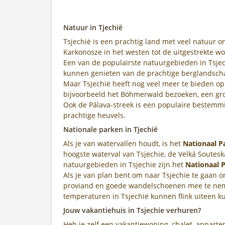
Natuur in Tjechië
Tsjechië is een prachtig land met veel natuur
Karkonosze in het westen tot de uitgestrekte wou
Een van de populairste natuurgebieden in Tsjec
kunnen genieten van de prachtige berglandscha
Maar Tsjechië heeft nog veel meer te bieden op 
bijvoorbeeld het Böhmerwald bezoeken, een gro
Ook de Pálava-streek is een populaire bestemm
prachtige heuvels.
Nationale parken in Tjechië
Als je van watervallen houdt, is het
Nationaal 
hoogste waterval van Tsjechie, de Velká Soutesk
natuurgebieden in Tsjechie zijn het
Nationaal P
Als je van plan bent om naar Tsjechie te gaan 
proviand en goede wandelschoenen mee te nem
temperaturen in Tsjechië kunnen flink uiteen ku
Jouw vakantiehuis in Tsjechie verhuren?
Heb je zelf een vakantiewoning, chalet, apparte