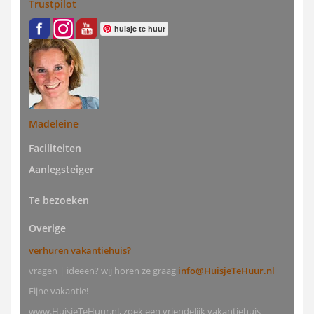
Trustpilot
huisje te huur
Madeleine
Faciliteiten
Aanlegsteiger
Te bezoeken
Overige
verhuren vakantiehuis?
vragen | ideeën? wij horen ze graag
info@HuisjeTeHuur.nl
Fijne vakantie!
www.HuisjeTeHuur.nl, zoek een vriendelijk vakantiehuis