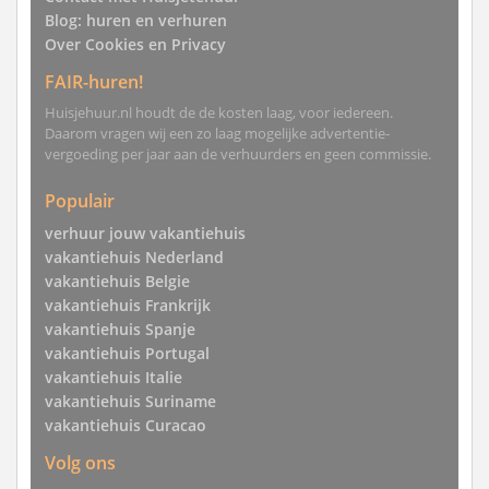
Blog: huren en verhuren
Over Cookies en Privacy
FAIR-huren!
Huisjehuur.nl houdt de de kosten laag, voor iedereen.
Daarom vragen wij een zo laag mogelijke advertentie-
vergoeding per jaar aan de verhuurders en geen commissie.
Populair
verhuur jouw vakantiehuis
vakantiehuis Nederland
vakantiehuis Belgie
vakantiehuis Frankrijk
vakantiehuis Spanje
vakantiehuis Portugal
vakantiehuis Italie
vakantiehuis Suriname
vakantiehuis Curacao
Volg ons