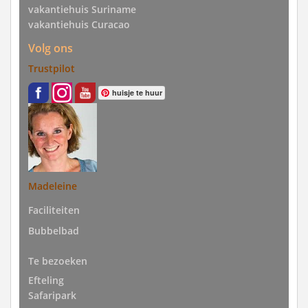
vakantiehuis Suriname
vakantiehuis Curacao
Volg ons
Trustpilot
huisje te huur
Madeleine
Faciliteiten
Bubbelbad
Te bezoeken
Efteling
Safaripark