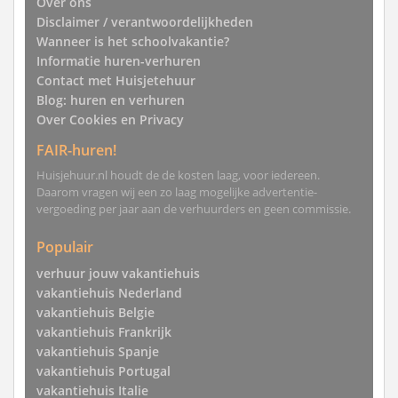
Over ons
Disclaimer / verantwoordelijkheden
Wanneer is het schoolvakantie?
Informatie huren-verhuren
Contact met Huisjetehuur
Blog: huren en verhuren
Over Cookies en Privacy
FAIR-huren!
Huisjehuur.nl houdt de de kosten laag, voor iedereen.
Daarom vragen wij een zo laag mogelijke advertentie-
vergoeding per jaar aan de verhuurders en geen commissie.
Populair
verhuur jouw vakantiehuis
vakantiehuis Nederland
vakantiehuis Belgie
vakantiehuis Frankrijk
vakantiehuis Spanje
vakantiehuis Portugal
vakantiehuis Italie