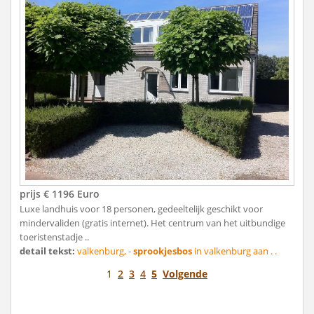
prijs € 1196 Euro
Luxe landhuis voor 18 personen, gedeeltelijk geschikt voor
mindervaliden (gratis internet). Het centrum van het uitbundige
toeristenstadje ..
detail tekst:
valkenburg, -
sprookjesbos
in valkenburg aan . .
1
2
3
4
5
Volgende