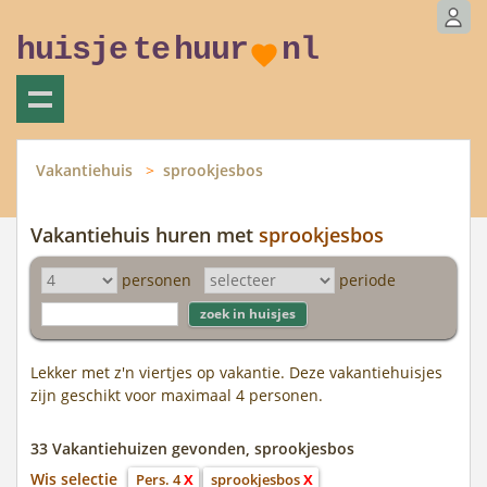
huisje
te
huur
nl
Vakantiehuis
sprookjesbos
Vakantiehuis huren met
sprookjesbos
personen
periode
Lekker met z'n viertjes op vakantie. Deze vakantiehuisjes
zijn geschikt voor maximaal 4 personen.
33 Vakantiehuizen gevonden, sprookjesbos
Wis selectie
Pers. 4
X
sprookjesbos
X