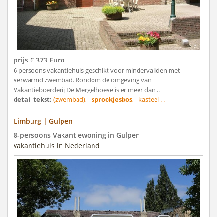
prijs € 373 Euro
6 persoons vakantiehuis geschikt voor mindervaliden met
verwarmd zwembad. Rondom de omgeving van
Vakantieboerderij De Mergelhoeve is er meer dan ..
detail tekst:
(zwembad), -
sprookjesbos
, - kasteel . .
Limburg | Gulpen
8-persoons Vakantiewoning in Gulpen
vakantiehuis in Nederland