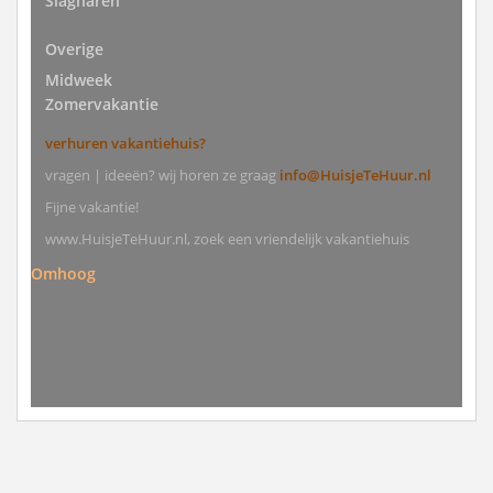
Slagharen
Overige
Midweek
Zomervakantie
verhuren vakantiehuis?
vragen | ideeën? wij horen ze graag
info@HuisjeTeHuur.nl
Fijne vakantie!
www.HuisjeTeHuur.nl, zoek een vriendelijk vakantiehuis
Omhoog