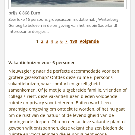
prijs € 868 Euro
Zeer luxe 16 persoons groepsaccommodatie nabij Winterberg..
Genoeg te beleven in de omgeving van het mooie Sauerland!
Interessante dorpjes, ..
1
2
3
4
5
6
7
190
Volgende
Vakantiehuizen voor 6 personen
Nieuwsgierig naar de perfecte accommodatie voor een
grotere gezelschap? Ontdek deze ruime 6-persoons
vakantiehuizen, waar comfort en gezelligheid
samenkomen. Of je met je uitgebreide familie, vrienden of
collega's reist, deze vakantiehuizen bieden voldoende
ruimte en privacy voor iedereen. Buiten wacht een
prachtige omgeving om ontdekt te worden, of het nu gaat
om de rust van de natuur of de levendigheid van de
omringende dorpen. Of u nu een actieve vakantie plant of
gewoon wilt ontspannen, deze vakantiehuizen bieden de
ruimte en voorzieningen die je nodig hebt voor 6