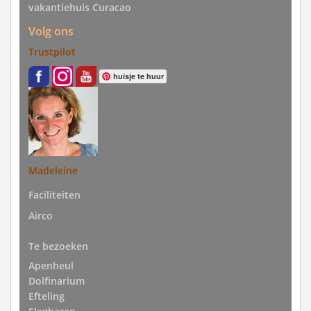
vakantiehuis Curacao
Volg ons
Trustpilot
huisje te huur
Madeleine
Faciliteiten
Airco
Te bezoeken
Apenheul
Dolfinarium
Efteling