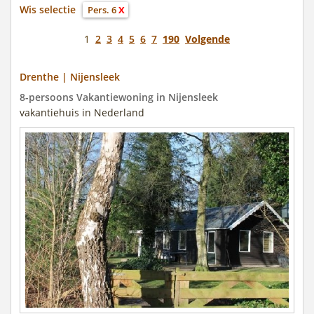
Wis selectie
Pers. 6
X
1
2
3
4
5
6
7
190
Volgende
Drenthe | Nijensleek
8-persoons Vakantiewoning in Nijensleek
vakantiehuis in Nederland