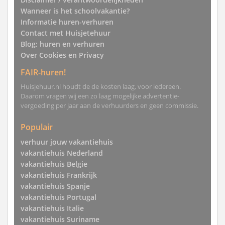
Wanneer is het schoolvakantie?
Informatie huren-verhuren
Contact met Huisjetehuur
Blog: huren en verhuren
Over Cookies en Privacy
FAIR-huren!
Huisjehuur.nl houdt de de kosten laag, voor iedereen.
Daarom vragen wij een zo laag mogelijke advertentie-
vergoeding per jaar aan de verhuurders en geen commissie.
Populair
verhuur jouw vakantiehuis
vakantiehuis Nederland
vakantiehuis Belgie
vakantiehuis Frankrijk
vakantiehuis Spanje
vakantiehuis Portugal
vakantiehuis Italie
vakantiehuis Suriname