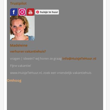
Trustpilot
huisje te huur
Madeleine
verhuren vakantiehuis?
vragen | ideeën? wij horen ze graag
info@HuisjeTeHuur.nl
Fijne vakantie!
www.HuisjeTeHuur.nl, zoek een vriendelijk vakantiehuis
Omhoog