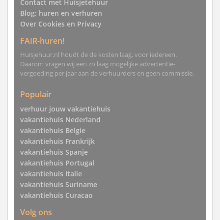
Contact met Huisjetehuur
Blog: huren en verhuren
Over Cookies en Privacy
FAIR-huren!
Huisjehuur.nl houdt de de kosten laag, voor iedereen.
Daarom vragen wij een zo laag mogelijke advertentie-
vergoeding per jaar aan de verhuurders en geen commissie.
Populair
verhuur jouw vakantiehuis
vakantiehuis Nederland
vakantiehuis Belgie
vakantiehuis Frankrijk
vakantiehuis Spanje
vakantiehuis Portugal
vakantiehuis Italie
vakantiehuis Suriname
vakantiehuis Curacao
Volg ons