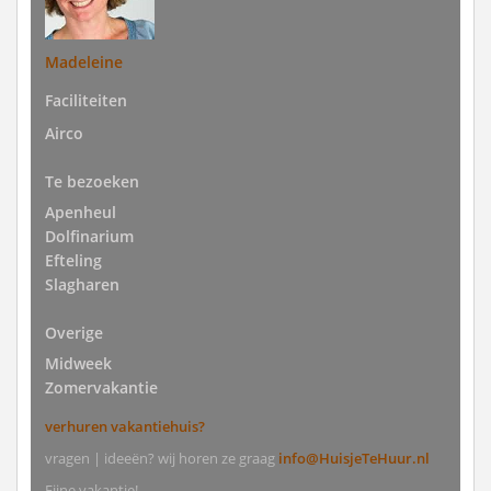
Madeleine
Faciliteiten
Airco
Te bezoeken
Apenheul
Dolfinarium
Efteling
Slagharen
Overige
Midweek
Zomervakantie
verhuren vakantiehuis?
vragen | ideeën? wij horen ze graag
info@HuisjeTeHuur.nl
Fijne vakantie!