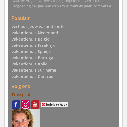
Daarom vragen wij een zo laag mogelijke advertentie-
vergoeding per jaar aan de verhuurders en geen commissie.
Populair
verhuur jouw vakantiehuis
vakantiehuis Nederland
vakantiehuis Belgie
vakantiehuis Frankrijk
vakantiehuis Spanje
vakantiehuis Portugal
vakantiehuis Italie
vakantiehuis Suriname
vakantiehuis Curacao
Volg ons
Trustpilot
huisje te huur