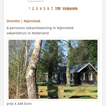
1
2
3
4
5
6
7
190
Volgende
Drenthe | Nijensleek
8-persoons Vakantiewoning in Nijensleek
vakantiehuis in Nederland
prijs € 448 Euro