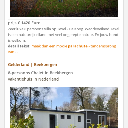
prijs € 1420 Euro
Zeer luxe 8 persoons Villa op Texel - De Koog. Waddeneiland Texel
is een natuurrijk eiland met veel ongerepte natuur. En jouw hond
is welkom.
detail tekst:
maak dan een mooie
parachute
- tandemsprong
van . .
Gelderland | Beekbergen
8-persoons Chalet in Beekbergen
vakantiehuis in Nederland