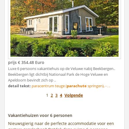
prijs € 354.48 Euro
Luxe 6 persoons vakantiehuis op de Veluwe nabij Beekbergen..
Beekbergen ligt dichtbij Nationaal Park de Hoge Veluwe en
Apeldoorn bevindt zich op ..
detail tekst:
paracentrum teuge (
parachute
springen), - . .
1
2
3
4
Volgende
Vakantiehuizen voor 6 personen
Nieuwsgierig naar de perfecte accommodatie voor een