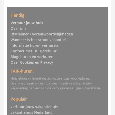
Handig
Verhuur jouw huis
Over ons
Disclaimer / verantwoordelijkheden
Wanneer is het schoolvakantie?
Informatie huren-verhuren
Contact met Huisjetehuur
Blog: huren en verhuren
Over Cookies en Privacy
FAIR-huren!
Huisjehuur.nl houdt de de kosten laag, voor iedereen.
Daarom vragen wij een zo laag mogelijke advertentie-
vergoeding per jaar aan de verhuurders en geen commissie.
Populair
verhuur jouw vakantiehuis
vakantiehuis Nederland