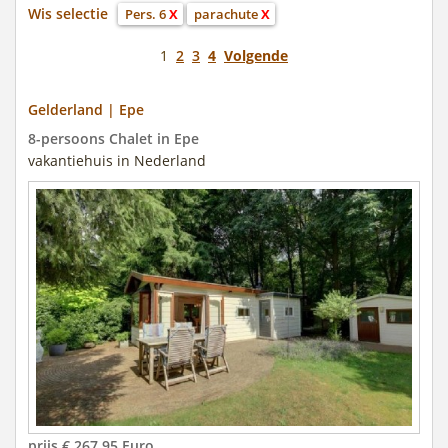
Wis selectie
Pers. 6
X
parachute
X
1
2
3
4
Volgende
Gelderland | Epe
8-persoons Chalet in Epe
vakantiehuis in Nederland
prijs € 267.95 Euro