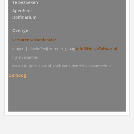
Te bezoeken
Apenheul
Dolfinarium
Overige
verhuren vakantiehuis?
vragen | ideeën? wij horen ze graag
info@HuisjeTeHuur.nl
Fijne vakantie!
www.HuisjeTeHuur.nl, zoek een vriendelijk vakantiehuis
Omhoog