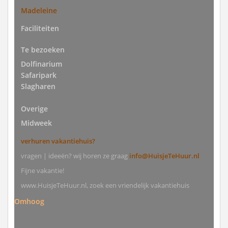
Madeleine
Faciliteiten
Te bezoeken
Dolfinarium
Safaripark
Slagharen
Overige
Midweek
verhuren vakantiehuis?
vragen | ideeën? wij horen ze graag
info@HuisjeTeHuur.nl
Fijne vakantie!
www.HuisjeTeHuur.nl, zoek een vriendelijk vakantiehuis
Omhoog