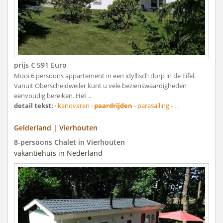
prijs € 591 Euro
Mooi 6 persoons appartement in een idyllisch dorp in de Eifel.
Vanuit Oberscheidweiler kunt u vele bezienswaardigheden
eenvoudig bereiken. Het ..
detail tekst:
· kanovaren ·
paardrijden
- parasailing - . .
Gelderland | Vierhouten
8-persoons Chalet in Vierhouten
vakantiehuis in Nederland