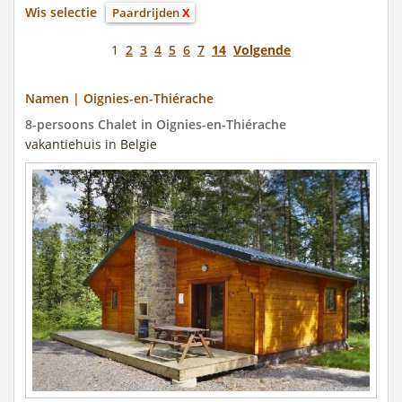
Wis selectie
Paardrijden
X
1
2
3
4
5
6
7
14
Volgende
Namen | Oignies-en-Thiérache
8-persoons Chalet in Oignies-en-Thiérache
vakantiehuis in Belgie