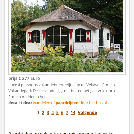
prijs € 277 Euro
Luxe 4 persoons vakantieboerderijtje op de Veluwe - Ermelo.
Vakantiepark De Heivlinder ligt net buiten het gastvrije dorp
Ermelo middenin het ..
detail tekst:
wandelen of
paardrijden
door het bos of . .
1
2
3
4
5
6
7
14
Volgende
Paardrijden op vakantie: een reis om nooit meer te