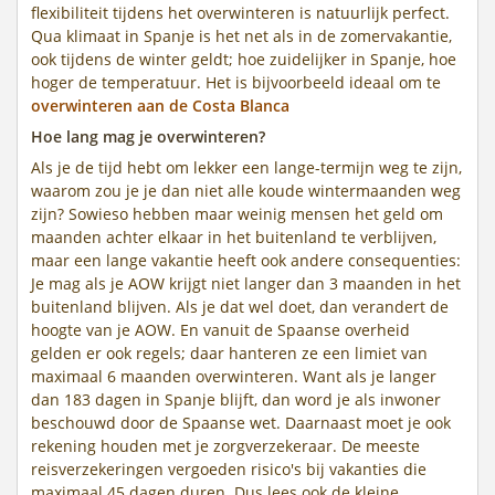
flexibiliteit tijdens het overwinteren is natuurlijk perfect.
Qua klimaat in Spanje is het net als in de zomervakantie,
ook tijdens de winter geldt; hoe zuidelijker in Spanje, hoe
hoger de temperatuur. Het is bijvoorbeeld ideaal om te
overwinteren aan de Costa Blanca
Hoe lang mag je overwinteren?
Als je de tijd hebt om lekker een lange-termijn weg te zijn,
waarom zou je je dan niet alle koude wintermaanden weg
zijn? Sowieso hebben maar weinig mensen het geld om
maanden achter elkaar in het buitenland te verblijven,
maar een lange vakantie heeft ook andere consequenties:
Je mag als je AOW krijgt niet langer dan 3 maanden in het
buitenland blijven. Als je dat wel doet, dan verandert de
hoogte van je AOW. En vanuit de Spaanse overheid
gelden er ook regels; daar hanteren ze een limiet van
maximaal 6 maanden overwinteren. Want als je langer
dan 183 dagen in Spanje blijft, dan word je als inwoner
beschouwd door de Spaanse wet. Daarnaast moet je ook
rekening houden met je zorgverzekeraar. De meeste
reisverzekeringen vergoeden risico's bij vakanties die
maximaal 45 dagen duren. Dus lees ook de kleine