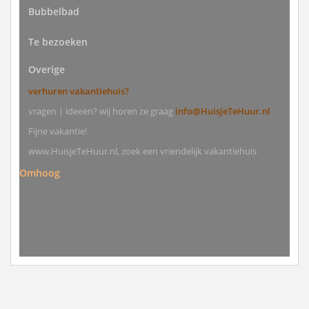
Bubbelbad
Te bezoeken
Overige
verhuren vakantiehuis?
vragen | ideeën? wij horen ze graag
info@HuisjeTeHuur.nl
Fijne vakantie!
www.HuisjeTeHuur.nl, zoek een vriendelijk vakantiehuis
Omhoog