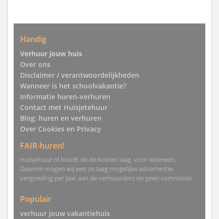
Handig
Verhuur jouw huis
Over ons
Disclaimer / verantwoordelijkheden
Wanneer is het schoolvakantie?
Informatie huren-verhuren
Contact met Huisjetehuur
Blog: huren en verhuren
Over Cookies en Privacy
FAIR-huren!
Huisjehuur.nl houdt de de kosten laag, voor iedereen.
Daarom vragen wij een zo laag mogelijke advertentie-
vergoeding per jaar aan de verhuurders en geen commissie.
Populair
verhuur jouw vakantiehuis