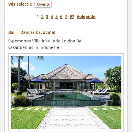
Wis selectie
Oven
X
1
2
3
4
5
6
7
97
Volgende
Bali | Dencarik (Lovina)
9-persoons Villa Insulinde Lovina Bali
vakantiehuis in Indonesie