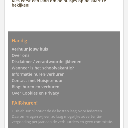
Kies eerst een land om de huisjes op de kaart te
bekijken!
Handig
Verhuur jouw huis
Over ons
Disclaimer / verantwoordelijkheden
Wanneer is het schoolvakantie?
Informatie huren-verhuren
Contact met Huisjetehuur
Blog: huren en verhuren
Over Cookies en Privacy
FAIR-huren!
Huisjehuur.nl houdt de de kosten laag, voor iedereen.
Daarom vragen wij een zo laag mogelijke advertentie-
vergoeding per jaar aan de verhuurders en geen commissie.