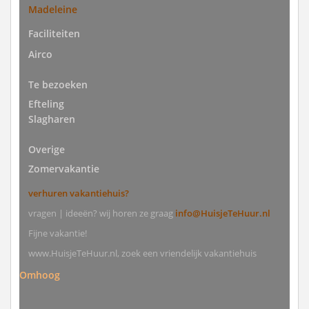
Madeleine
Faciliteiten
Airco
Te bezoeken
Efteling
Slagharen
Overige
Zomervakantie
verhuren vakantiehuis?
vragen | ideeën? wij horen ze graag
info@HuisjeTeHuur.nl
Fijne vakantie!
www.HuisjeTeHuur.nl, zoek een vriendelijk vakantiehuis
Omhoog