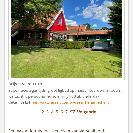
prijs 974.28 Euro
Super luxe, eigentijds, groot ligbad op master bedroom, modern,
wei zicht, 6 persoons, huisdier vrij, hottub onderdak
detail tekst:
een vaatwasser, combi-
oven
, keramische . .
1
2
3
4
5
6
7
97
Volgende
Een vakantiehuis met een oven kan verschillende