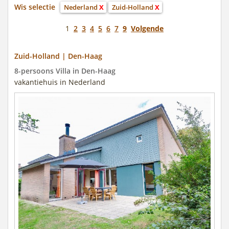
Wis selectie
Nederland
X
Zuid-Holland
X
1
2
3
4
5
6
7
9
Volgende
Zuid-Holland | Den-Haag
8-persoons Villa in Den-Haag
vakantiehuis in Nederland