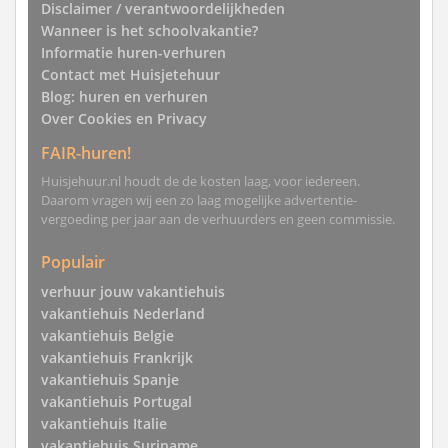
Disclaimer / verantwoordelijkheden
Wanneer is het schoolvakantie?
Informatie huren-verhuren
Contact met Huisjetehuur
Blog: huren en verhuren
Over Cookies en Privacy
FAIR-huren!
Huisjehuur.nl houdt de de kosten laag, voor iedereen.
Daarom vragen wij een zo laag mogelijke advertentie-
vergoeding per jaar aan de verhuurders en geen commissie.
Populair
verhuur jouw vakantiehuis
vakantiehuis Nederland
vakantiehuis Belgie
vakantiehuis Frankrijk
vakantiehuis Spanje
vakantiehuis Portugal
vakantiehuis Italie
vakantiehuis Suriname