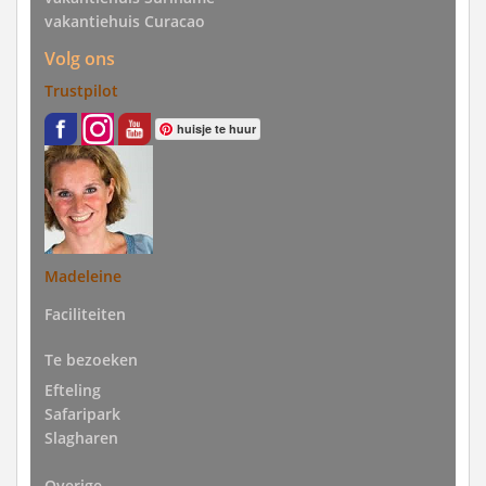
vakantiehuis Curacao
Volg ons
Trustpilot
huisje te huur
Madeleine
Faciliteiten
Te bezoeken
Efteling
Safaripark
Slagharen
Overige