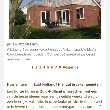
prijs € 392.50 Euro
Vrijstaand 4 persoons vakantiehuis op Vakantiepark Wijde Aa in
Roelofarendsveen.. Leiden, Ook wel de Sleutelstad genoemd,
heeft de oudste ..
1
2
3
4
5
6
7
9
Volgende
Huisje huren in Zuid-Holland? Hier zul je zeker genieten!
Een huisje huren in
Zuid-Holland
is misschien wel één
van de beste ideeen voor een geweldig weekend weg of
een heerlijke vakantie. In deze leuke provincie valt zo veel
te beleven! Heb je dus zin in een ontspannen vakantie of