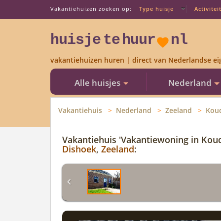
Vakantiehuizen zoeken op:
Type huisje
Activitei
huisje
te
huur
nl
vakantiehuizen huren | direct van Nederlandse ei
Alle huisjes
Nederland
Vakantiehuis
Nederland
Zeeland
Kou
Vakantiehuis 'Vakantiewoning in Kou
Dishoek
,
Zeeland
: