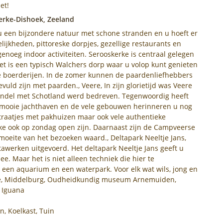
et!
erke-Dishoek, Zeeland
u een bijzondere natuur met schone stranden en u hoeft er
gelijkheden, pittoreske dorpjes, gezellige restaurants en
 genoeg indoor activiteiten. Serooskerke is centraal gelegen
 Het is een typisch Walchers dorp waar u volop kunt genieten
ke boerderijen. In de zomer kunnen de paardenliefhebbers
ld zijn met paarden., Veere, In zijn glorietijd was Veere
ndel met Schotland werd bedreven. Tegenwoordig heeft
 mooie jachthaven en de vele gebouwen herinneren u nog
 straatjes met pakhuizen maar ook vele authentieke
elke ook op zondag open zijn. Daarnaast zijn de Campveerse
moeite van het bezoeken waard., Deltapark Neeltje Jans,
werken uitgevoerd. Het deltapark Neeltje Jans geeft u
e. Maar het is niet alleen techniek die hier te
een aquarium en een waterpark. Voor elk wat wils, jong en
elde, Middelburg, Oudheidkundig museum Arnemuiden,
 Iguana
n, Koelkast, Tuin