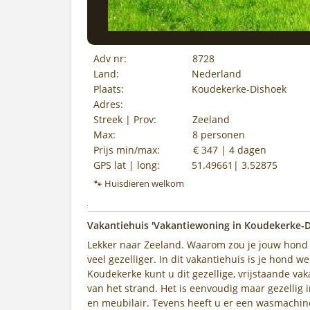
Adv nr:
8728
Land:
Nederland
Plaats:
Koudekerke-Dishoek
Adres:
Streek | Prov:
Zeeland
Max:
8 personen
Prijs min/max:
€ 347 | 4 dagen
GPS lat | long:
51.49661| 3.52875
🐾 Huisdieren welkom
Vakantiehuis 'Vakantiewoning in Koudekerke-D
Lekker naar Zeeland. Waarom zou je jouw hond th
veel gezelliger. In dit vakantiehuis is je hond 
Koudekerke kunt u dit gezellige, vrijstaande v
van het strand. Het is eenvoudig maar gezellig 
en meubilair. Tevens heeft u er een wasmachine 