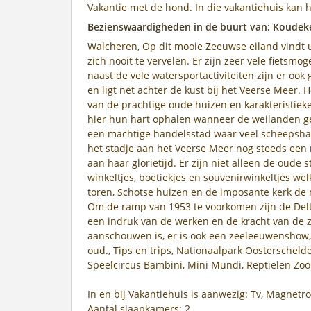
Vakantie met de hond. In die vakantiehuis kan h
Bezienswaardigheden in de buurt van: Koudek
Walcheren, Op dit mooie Zeeuwse eiland vindt 
zich nooit te vervelen. Er zijn zeer vele fietsmo
naast de vele watersportactiviteiten zijn er ook
en ligt net achter de kust bij het Veerse Meer.
van de prachtige oude huizen en karakteristie
hier hun hart ophalen wanneer de weilanden gevu
een machtige handelsstad waar veel scheepsha
het stadje aan het Veerse Meer nog steeds een
aan haar glorietijd. Er zijn niet alleen de oude
winkeltjes, boetiekjes en souvenirwinkeltjes w
toren, Schotse huizen en de imposante kerk de 
Om de ramp van 1953 te voorkomen zijn de Delta
een indruk van de werken en de kracht van de ze
aanschouwen is, er is ook een zeeleeuwenshow, 
oud., Tips en trips, Nationaalpark Oostersch
Speelcircus Bambini, Mini Mundi, Reptielen Zoo
In en bij Vakantiehuis is aanwezig: Tv, Magnetro
Aantal slaapkamers: 2