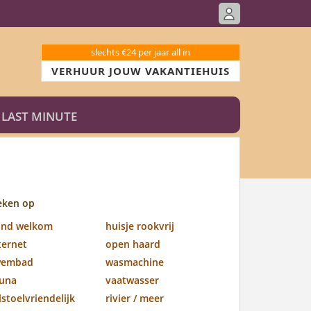
slechts €24 per jaar all in
VERHUUR JOUW VAKANTIEHUIS
LAST MINUTE
eken op
ond welkom
huisje rookvrij
ternet
open haard
wembad
wasmachine
una
vaatwasser
lstoelvriendelijk
rivier / meer