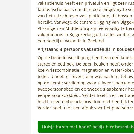
vakantiehuis heeft een privétuin en ligt zeer ru
fantastische basis om de mooie omgeving te verk
van het uitzicht over zee, platteland, de bosse
bereikt. Vanwege de centrale ligging van Biggeke
Vlissingen en Middelburg zijn eenvoudig te bere
vakantiehuis in Biggekerke gaat u alles vinden w
een heerlijke vakantie in Zeeland.
Vrijstaand 4-persoons vakantiehuis in Koudek
Op de benedenverdieping heeft een een knusse w
stereo en eethoek. De open keuken heeft onder a
koel/vriescombinatie, magnetron en waterkoker
toilet. U heeft er tevens een wasmachine tot u
op de eerste verdieping waar u twee slaapkamer
tweepersoonsbed en de tweede slaapkamer heef
éénpersoonsdekbed., Verder heeft u er centrale
heeft u een omheinde privétuin met heerlijk te
Verder heeft u er een afdak voor het plaatsen v
Huisje huren met hond? bekijk hier beschikb