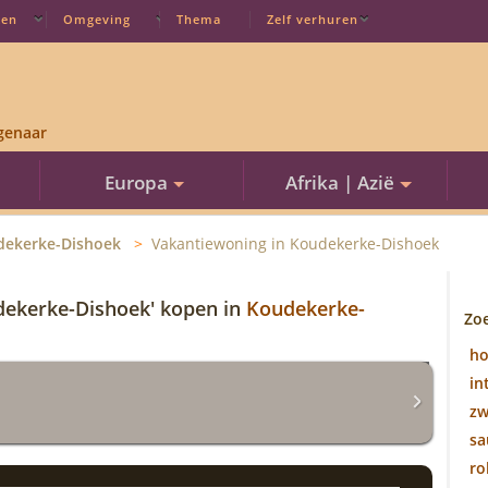
ten
Omgeving
Thema
Zelf verhuren
genaar
Europa
Afrika | Azië
dekerke-Dishoek
Vakantiewoning in Koudekerke-Dishoek
dekerke-Dishoek' kopen in
Koudekerke-
Zo
h
in
z
sa
ro