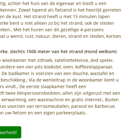
stig, achter het huis van de eigenaar en biedt u een
ennen. Zowel lopend als fietsend is het heerlijk genieten
n en de kust. Het strand heeft u met 15 minuten lopen
rke bent u niet alleen zo bij het strand, ook de steden
iken., Met het huren van dit gezellige 4-persoons
at u wenst, rust, natuur, dieren, strand en steden, kortom
erke, slechts 1500 meter van het strand (Hond welkom)
oonkamer met zithoek, satelliettelevisie, dvd-speler,
ndere een vier-pits kookstel, oven, koffiezetapparaat,
. De badkamer is voorzien van een douche, wastafel en
w beschikking., Via de wenteltrap in de woonkamer komt u
s vindt., De eerste slaapkamer heeft een
t twee éénpersoonsbedden, allen zijn uitgerust met een
 verwarming, een wasmachine en gratis internet., Buiten
rras voorzien van terrasmeubelen, parasol en barbecue.
an uw fietsen en een eigen parkeerplaats.
aarheid!