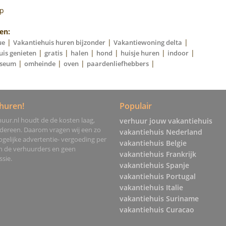
op
en:
|
|
|
ue
Vakantiehuis huren bijzonder
Vakantiewoning delta
|
|
|
|
|
|
uis genieten
gratis
halen
hond
huisje huren
indoor
|
|
|
|
seum
omheinde
oven
paardenliefhebbers
huren!
Populair
uur.nl houdt de de kosten laag,
verhuur jouw vakantiehuis
edereen. Daarom vragen wij een zo
vakantiehuis Nederland
gelijke advertentie- vergoeding per
vakantiehuis Belgie
an de verhuurders en geen
vakantiehuis Frankrijk
sie.
vakantiehuis Spanje
vakantiehuis Portugal
vakantiehuis Italie
vakantiehuis Suriname
vakantiehuis Curacao