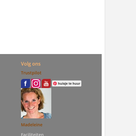
Volg ons
Trustpilot
huisje te huur
Madeleine
Faciliteiten