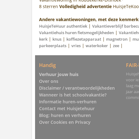
8
sterren
Volledigheid advertentie
HuisjeTeKo
Andere vakantiewoningen, met deze kenmerk
|
HuisjeTeHuur authentiek
Vakantieverblijf barbec
|
Vakantiehuis huren fietsmogelijkheden
Vakantieh
|
|
|
|
kerk
knus
koffiezetapparaat
magnetron
mu
|
|
|
|
parkeerplaats
vries
waterkoker
zee
Handig
FAIR-
Huisjeh
Verhuur jouw huis
voor i
Over ons
laag mo
Disclaimer / verantwoordelijkheden
jaar a
Wanneer is het schoolvakantie?
commis
Informatie huren-verhuren
Contact met Huisjetehuur
Blog: huren en verhuren
Over Cookies en Privacy