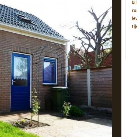
ki
ru
le
ti