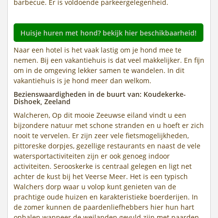
barbecue. Er is voldoende parkeergelegenheid.
Huisje huren met hond? bekijk hier beschikbaarheid!
Naar een hotel is het vaak lastig om je hond mee te
nemen. Bij een vakantiehuis is dat veel makkelijker. En fijn
om in de omgeving lekker samen te wandelen. In dit
vakantiehuis is je hond meer dan welkom.
Bezienswaardigheden in de buurt van: Koudekerke-
Dishoek, Zeeland
Walcheren, Op dit mooie Zeeuwse eiland vindt u een
bijzondere natuur met schone stranden en u hoeft er zich
nooit te vervelen. Er zijn zeer vele fietsmogelijkheden,
pittoreske dorpjes, gezellige restaurants en naast de vele
watersportactiviteiten zijn er ook genoeg indoor
activiteiten. Serooskerke is centraal gelegen en ligt net
achter de kust bij het Veerse Meer. Het is een typisch
Walchers dorp waar u volop kunt genieten van de
prachtige oude huizen en karakteristieke boerderijen. In
de zomer kunnen de paardenliefhebbers hier hun hart
ophalen wanneer de weilanden gevuld zijn met paarden.,