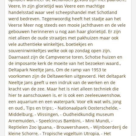
Veere, In zijn glorietijd was Veere een machtige
handelsstad waar veel scheepshandel met Schotland
werd bedreven. Tegenwoordig heeft het stadje aan het
Veerse Meer nog steeds een mooie jachthaven en de vele
gebouwen herinneren u nog aan haar glorietijd. Er zijn
niet alleen de oude straatjes met pakhuizen maar ook
vele authentieke winkeltjes, boetiekjes en
souvenirwinkeltjes welke ook op zondag open zijn.
Daarnaast zijn de Campveerse toren, Schotse huizen en
de imposante kerk de moeite van het bezoeken waard.,
Deltapark Neeltje Jans, Om de ramp van 1953 te
voorkomen zijn de Deltawerken uitgevoerd. Het deltapark
Neeltje Jans geeft u een indruk van de werken en de
kracht van de zee. Maar het is niet alleen techniek die
hier te aanschouwen is, er is ook een zeeleeuwenshow,
een aquarium en een waterpark. Voor elk wat wils, jong
en oud., Tips en trips:, - Nationaalpark Oosterschelde, -
Middelburg, - Vlissingen, - Oudheidkundig museum
Arnemuiden, - Speelcircus Bambini, - Mini Mundi, -
Reptielen Zoo Iguana, - Brouwershaven, - Wijnboerderij de
kleine Schorre, - Tropische vogeltuin Utropia, - Het