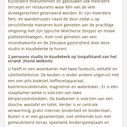
bijzondere monumenten en gebouwen ook meerdere
terrasjes en restaurants waar één van de vele
streekgerechten geserveerd worden. Er zijn meerdere
fiets- en wandelroutes naast de deur zodat u op
verschillende manieren kunt genieten van de prachtige
omgeving met zijn typische Walcherse dorpjes en mooie
plattelandswegen., Kom snel genieten van een
strandvakantie en de Zeeuwse gastvrijheid door deze
studio in Koudekerke te huren!
2 persoons studio in Koudekerk op loopafstand van het
strand. (Hond welkom)
U heeft er een woonkamer met twee fauteuils, eettafel en
satelliettelevisie. De keuken is onder andere uitgerust met
een vier-pits kookstel, koffiezetapparaat,
koel/vriescombinatie, magnetron en waterkoker., Er is één
slaapkamer welke is voorzien van twee
éénpersoonsbedden. De badkamer is voorzien van een
douche, wastafel en toilet. Verder is er centrale
verwarming, gratis internet, kinderbed en kinderstoel.,
Buiten is er een gezamenlijke, niet omheinde tuin met
gemeubileerd terras, speelveld, kinderspeelplaats en