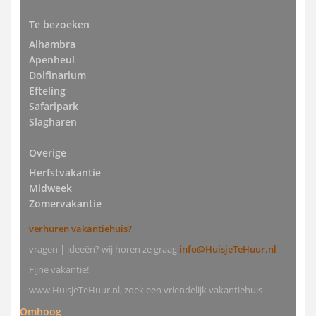
Te bezoeken
Alhambra
Apenheul
Dolfinarium
Efteling
Safaripark
Slagharen
Overige
Herfstvakantie
Midweek
Zomervakantie
verhuren vakantiehuis?
vragen | ideeën? wij horen ze graag
info@HuisjeTeHuur.nl
Fijne vakantie!
www.HuisjeTeHuur.nl, zoek een vriendelijk vakantiehuis
Omhoog