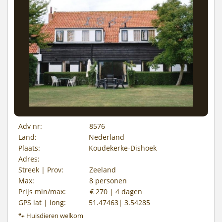
Adv nr:
8576
Land:
Nederland
Plaats:
Koudekerke-Dishoek
Adres:
Streek | Prov:
Zeeland
Max:
8 personen
Prijs min/max:
€ 270 | 4 dagen
GPS lat | long:
51.47463| 3.54285
🐾 Huisdieren welkom