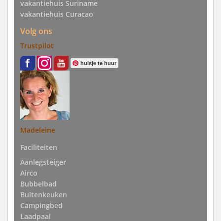
vakantiehuis Suriname
vakantiehuis Curacao
Volg ons
Trustpilot
huisje te huur
Madeleine
Faciliteiten
Aanlegsteiger
Airco
Bubbelbad
Buitenkeuken
Campingbed
Laadpaal