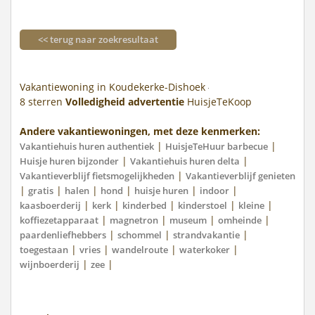
<< terug naar zoekresultaat
Vakantiewoning in Koudekerke-Dishoek
8
sterren
Volledigheid advertentie
HuisjeTeKoop
Andere vakantiewoningen, met deze kenmerken:
|
|
Vakantiehuis huren authentiek
HuisjeTeHuur barbecue
|
|
Huisje huren bijzonder
Vakantiehuis huren delta
|
Vakantieverblijf fietsmogelijkheden
Vakantieverblijf genieten
|
|
|
|
|
|
gratis
halen
hond
huisje huren
indoor
|
|
|
|
|
kaasboerderij
kerk
kinderbed
kinderstoel
kleine
|
|
|
|
koffiezetapparaat
magnetron
museum
omheinde
|
|
|
paardenliefhebbers
schommel
strandvakantie
|
|
|
|
toegestaan
vries
wandelroute
waterkoker
|
|
wijnboerderij
zee