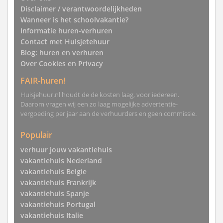
Disclaimer / verantwoordelijkheden
Wanneer is het schoolvakantie?
Informatie huren-verhuren
Contact met Huisjetehuur
Blog: huren en verhuren
Over Cookies en Privacy
FAIR-huren!
Huisjehuur.nl houdt de de kosten laag, voor iedereen.
Daarom vragen wij een zo laag mogelijke advertentie-
vergoeding per jaar aan de verhuurders en geen commissie.
Populair
verhuur jouw vakantiehuis
vakantiehuis Nederland
vakantiehuis Belgie
vakantiehuis Frankrijk
vakantiehuis Spanje
vakantiehuis Portugal
vakantiehuis Italie