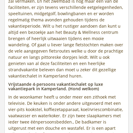
zal vermaken. En het zwembad is nog maar één van de
faciliteiten, er zijn tevens verschillende eetgelegenheden,
speeltuinen, midgetgolf, bowlingbanen en er worden
regelmatig thema avonden gehouden tijdens de
vakantieperiode. Wilt u het rustiger aandoen dan kunt u
altijd een bezoekje aan het Beauty & Wellness centrum
brengen of heerlijk uitwaaien tijdens een mooie
wandeling. Of gaat u liever lange fietstochten maken over
de vele aangegeven fietsroutes welke u door de prachtige
natuur en langs pittoreske dorpjes leidt. Wilt u ook
genieten van al deze faciliteiten en een heerlijke
strandvakantie beleven dan moet u zeker dit gezellige
vakantiechalet in Kamperland huren.
Vrijstaande 4-persoons vakantiechalet op luxe
vakantiepark in Kamperland. (Hond welkom)
In de woonkamer heeft u onder meer een zithoek met
televisie. De keuken is onder andere uitgevoerd met een
vier-pits kookstel, koffiezetapparaat, koel/vriescombinatie,
vaatwasser en waterkoker. Er zijn twee slaapkamers met
ieder twee éénpersoonsbedden., De badkamer is
uitgerust met een douche en wastafel. Er is een apart