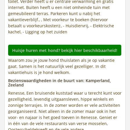
toilet. Verder heeft u er centrale verwarming en gratis
internet. Buiten heeft u een niet omheinde tuin met
gemeubileerd terras. Parkeren kunt u nabij het
vakantieverblijf., , Met voorkeur te boeken (hiervoor
betaalt u voorkeurskosten):, - Huisdiervrij, - Elektrische
kachel, - Ligging op het zuiden
Huisje huren met hond? bekijk hier beschikbaarheid!
Waarom zou je jouw hond thuislaten als je op vakantie
gaat. Samen is het natuurlijk veel gezelliger. In dit
vakantiehuis is je hond welkom.
Bezienswaardigheden in de buurt van: Kamperland,
Zeeland
Renesse, Een bruisende kuststad waar u terecht kunt voor
gezelligheid, levendig uitgaansleven, hippe winkels en
zonnige terrasjes. In de zomer worden er vele activiteiten
georganiseerd. Niet alleen in de zomer maar ook in het
voor- en najaar is het goed toeven in Renesse. Geniet er
in één van de vele restaurants van verse mosselen,
Oosterscheldekreeft en de vele andere