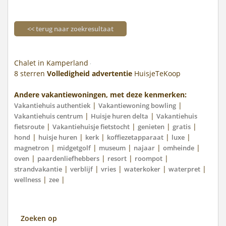
<< terug naar zoekresultaat
Chalet in Kamperland
8
sterren
Volledigheid advertentie
HuisjeTeKoop
Andere vakantiewoningen, met deze kenmerken:
|
|
Vakantiehuis authentiek
Vakantiewoning bowling
|
|
Vakantiehuis centrum
Huisje huren delta
Vakantiehuis
|
|
|
|
fietsroute
Vakantiehuisje fietstocht
genieten
gratis
|
|
|
|
|
hond
huisje huren
kerk
koffiezetapparaat
luxe
|
|
|
|
|
magnetron
midgetgolf
museum
najaar
omheinde
|
|
|
|
oven
paardenliefhebbers
resort
roompot
|
|
|
|
|
strandvakantie
verblijf
vries
waterkoker
waterpret
|
|
wellness
zee
Zoeken op