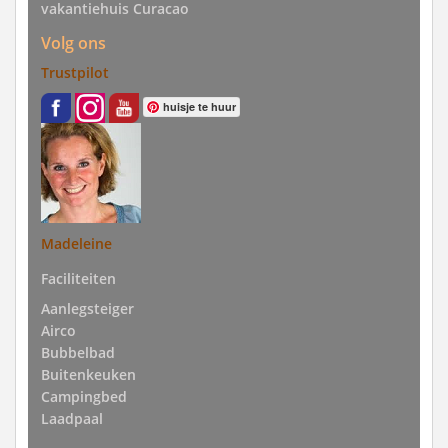
vakantiehuis Curacao
Volg ons
Trustpilot
huisje te huur
Madeleine
Faciliteiten
Aanlegsteiger
Airco
Bubbelbad
Buitenkeuken
Campingbed
Laadpaal