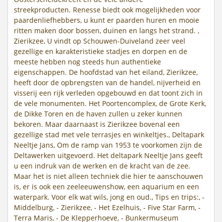
streekproducten. Renesse biedt ook mogelijkheden voor
paardenliefhebbers, u kunt er paarden huren en mooie
ritten maken door bossen, duinen en langs het strand. ,
Zierikzee, U vindt op Schouwen-Duiveland zeer veel
gezellige en karakteristieke stadjes en dorpen en de
meeste hebben nog steeds hun authentieke
eigenschappen. De hoofdstad van het eiland, Zierikzee,
heeft door de opbrengsten van de handel, nijverheid en
visserij een rijk verleden opgebouwd en dat toont zich in
de vele monumenten. Het Poortencomplex, de Grote Kerk,
de Dikke Toren en de haven zullen u zeker kunnen
bekoren. Maar daarnaast is Zierikzee bovenal een
gezellige stad met vele terrasjes en winkeltjes., Deltapark
Neeltje Jans, Om de ramp van 1953 te voorkomen zijn de
Deltawerken uitgevoerd. Het deltapark Neeltje Jans geeft
u een indruk van de werken en de kracht van de zee.
Maar het is niet alleen techniek die hier te aanschouwen
is, er is ook een zeeleeuwenshow, een aquarium en een
waterpark. Voor elk wat wils, jong en oud., Tips en trips:, -
Middelburg, - Zierikzee, - Het Ezelhuis, - Five Star Farm, -
Terra Maris, - De Klepperhoeve, - Bunkermuseum