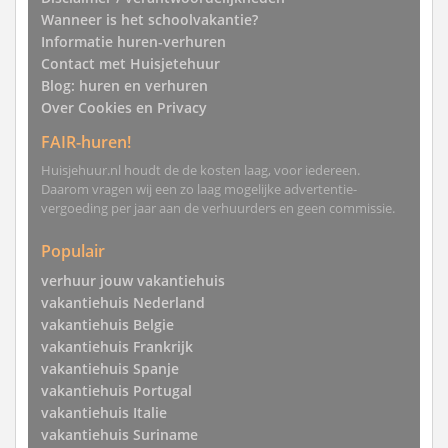
Wanneer is het schoolvakantie?
Informatie huren-verhuren
Contact met Huisjetehuur
Blog: huren en verhuren
Over Cookies en Privacy
FAIR-huren!
Huisjehuur.nl houdt de de kosten laag, voor iedereen.
Daarom vragen wij een zo laag mogelijke advertentie-
vergoeding per jaar aan de verhuurders en geen commissie.
Populair
verhuur jouw vakantiehuis
vakantiehuis Nederland
vakantiehuis Belgie
vakantiehuis Frankrijk
vakantiehuis Spanje
vakantiehuis Portugal
vakantiehuis Italie
vakantiehuis Suriname