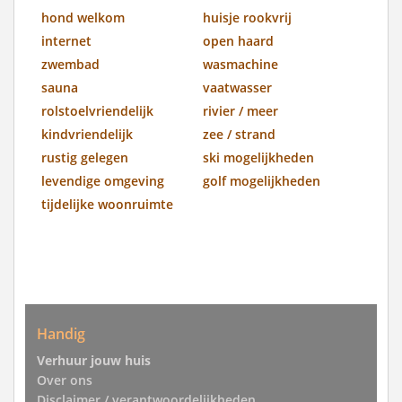
hond welkom
huisje rookvrij
internet
open haard
zwembad
wasmachine
sauna
vaatwasser
rolstoelvriendelijk
rivier / meer
kindvriendelijk
zee / strand
rustig gelegen
ski mogelijkheden
levendige omgeving
golf mogelijkheden
tijdelijke woonruimte
Handig
Verhuur jouw huis
Over ons
Disclaimer / verantwoordelijkheden