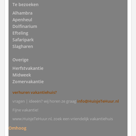
Te bezoeken
Alhambra
Apenheul
Dolfinarium
Efteling
Safaripark
Slagharen
Overige
Herfstvakantie
Midweek
Zomervakantie
verhuren vakantiehuis?
vragen | ideeën? wij horen ze graag
info@HuisjeTeHuur.nl
Fijne vakantie!
www.HuisjeTeHuur.nl, zoek een vriendelijk vakantiehuis
Omhoog