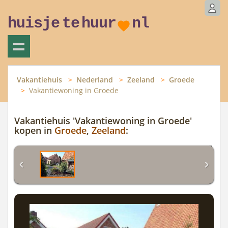
huisje
te
huur
nl
Vakantiehuis
Nederland
Zeeland
Groede
Vakantiewoning in Groede
Vakantiehuis 'Vakantiewoning in Groede'
kopen in
Groede
,
Zeeland
: