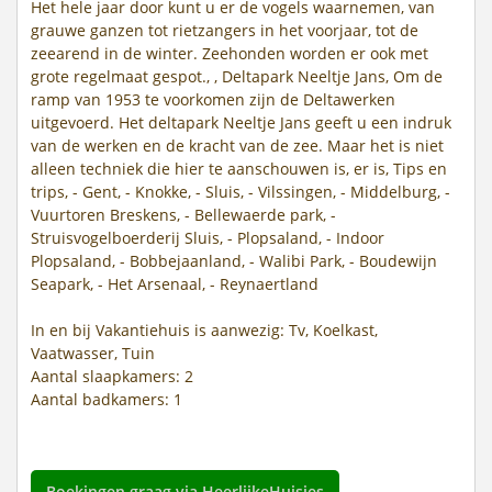
Het hele jaar door kunt u er de vogels waarnemen, van
grauwe ganzen tot rietzangers in het voorjaar, tot de
zeearend in de winter. Zeehonden worden er ook met
grote regelmaat gespot., , Deltapark Neeltje Jans, Om de
ramp van 1953 te voorkomen zijn de Deltawerken
uitgevoerd. Het deltapark Neeltje Jans geeft u een indruk
van de werken en de kracht van de zee. Maar het is niet
alleen techniek die hier te aanschouwen is, er is, Tips en
trips, - Gent, - Knokke, - Sluis, - Vilssingen, - Middelburg, -
Vuurtoren Breskens, - Bellewaerde park, -
Struisvogelboerderij Sluis, - Plopsaland, - Indoor
Plopsaland, - Bobbejaanland, - Walibi Park, - Boudewijn
Seapark, - Het Arsenaal, - Reynaertland
In en bij Vakantiehuis is aanwezig: Tv, Koelkast,
Vaatwasser, Tuin
Aantal slaapkamers: 2
Aantal badkamers: 1
Boekingen graag via HeerlijkeHuisjes