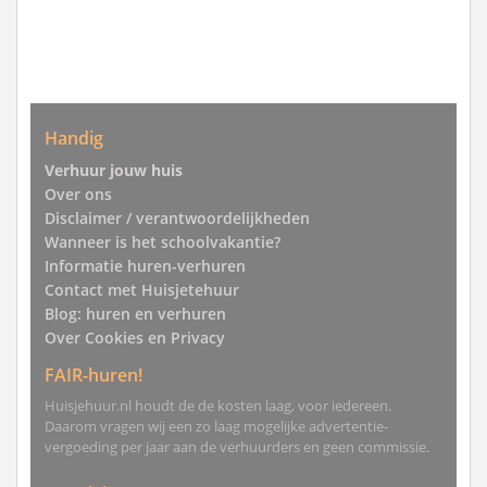
Handig
Verhuur jouw huis
Over ons
Disclaimer / verantwoordelijkheden
Wanneer is het schoolvakantie?
Informatie huren-verhuren
Contact met Huisjetehuur
Blog: huren en verhuren
Over Cookies en Privacy
FAIR-huren!
Huisjehuur.nl houdt de de kosten laag, voor iedereen.
Daarom vragen wij een zo laag mogelijke advertentie-
vergoeding per jaar aan de verhuurders en geen commissie.