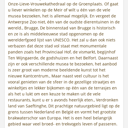
Onze-Lieve-Vrouwekathedraal op de Groenplaats. Of gaat
u liever winkelen op de Meir of wilt u één van de vele
musea bezoeken, het is allemaal mogelijk. En vergeet de
Antwerpse Zoo niet, één van de oudste dierentuinen in de
wereld., Brugge, De binnenstad van Brugge is historisch
en ze is als middeleeuwse stad opgenomen op de
werelderfgoed lijst van UNESCO. Het zal u dan ook niets
verbazen dat deze stad vol staat met monumentale
panden zoals het Provinciaal Hof, de vismarkt, begijnhof
Ten Wijngaerde, de godshuizen en het Belfort. Daarnaast
zijn er ook verschillende musea te bezoeken, het aanbod
is zeer groot van moderne beeldende kunst tot het
nieuwe Kantcentrum., Maar naast veel cultuur is het
vooral genieten van de sfeer in de gezellige straatjes en
winkeltjes en lekker bijkomen op één van de terrasjes en
als het u lukt om een keuze te maken uit de vele
restaurants, kunt u er s avonds heerlijk eten., Verdronken
land van Saeftinghe, Dit prachtige natuurgebied ligt op de
grens tussen Nederland en België en vormt het grootste
brakwaterschor van Europa. Het is een heel belangrijk
gebied waar veel broed- en trekvogels leven of passeren.