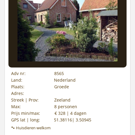
Adv nr:
8565
Land:
Nederland
Plaats:
Groede
Adres:
Streek | Prov:
Zeeland
Max:
8 personen
Prijs min/max:
€ 328 | 4 dagen
GPS lat | long:
51.38116| 3.50945
🐾 Huisdieren welkom