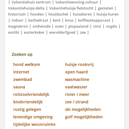
|
|
|
Vakantiehuis centrum
Vakantiewoning cultuur
|
|
|
Vakantiehuisje delta
Vakantiehuisje fietstocht
genieten
|
|
|
|
historisch
honden
houtkachel
huisdieren
huisje huren
|
|
|
|
|
|
indoor
kathedraal
kerk
knus
koffiezetapparaat
|
|
|
|
|
|
magnetron
omheinde
oven
plopsaland
vinci
vogels
|
|
|
|
walibi
waterkoker
werelderfgoed
zee
Zoeken op
hond welkom
huisje rookvrij
internet
open haard
zwembad
wasmachine
sauna
vaatwasser
rolstoelvriendelijk
rivier / meer
kindvriendelijk
zee / strand
rustig gelegen
ski mogelijkheden
levendige omgeving
golf mogelijkheden
tijdelijke woonruimte