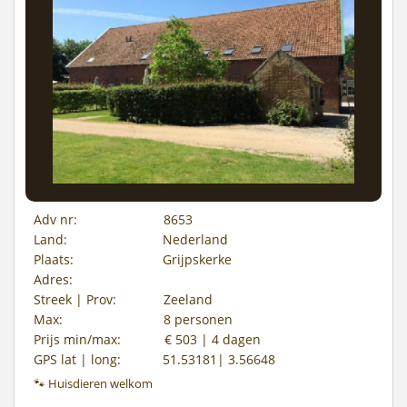
Adv nr:
8653
Land:
Nederland
Plaats:
Grijpskerke
Adres:
Streek | Prov:
Zeeland
Max:
8 personen
Prijs min/max:
€ 503 | 4 dagen
GPS lat | long:
51.53181| 3.56648
🐾 Huisdieren welkom