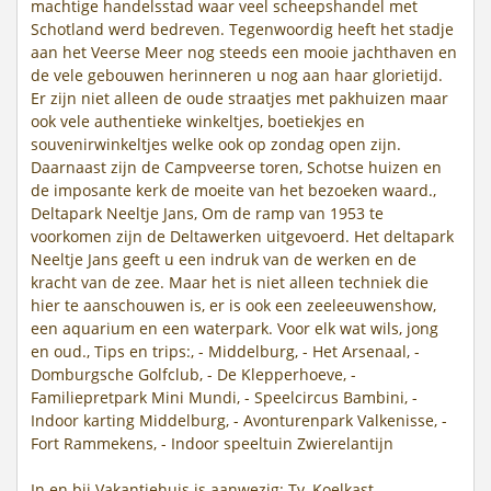
machtige handelsstad waar veel scheepshandel met
Schotland werd bedreven. Tegenwoordig heeft het stadje
aan het Veerse Meer nog steeds een mooie jachthaven en
de vele gebouwen herinneren u nog aan haar glorietijd.
Er zijn niet alleen de oude straatjes met pakhuizen maar
ook vele authentieke winkeltjes, boetiekjes en
souvenirwinkeltjes welke ook op zondag open zijn.
Daarnaast zijn de Campveerse toren, Schotse huizen en
de imposante kerk de moeite van het bezoeken waard.,
Deltapark Neeltje Jans, Om de ramp van 1953 te
voorkomen zijn de Deltawerken uitgevoerd. Het deltapark
Neeltje Jans geeft u een indruk van de werken en de
kracht van de zee. Maar het is niet alleen techniek die
hier te aanschouwen is, er is ook een zeeleeuwenshow,
een aquarium en een waterpark. Voor elk wat wils, jong
en oud., Tips en trips:, - Middelburg, - Het Arsenaal, -
Domburgsche Golfclub, - De Klepperhoeve, -
Familiepretpark Mini Mundi, - Speelcircus Bambini, -
Indoor karting Middelburg, - Avonturenpark Valkenisse, -
Fort Rammekens, - Indoor speeltuin Zwierelantijn
In en bij Vakantiehuis is aanwezig: Tv, Koelkast,