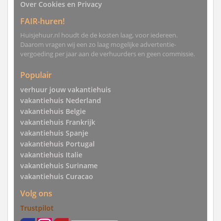
Over Cookies en Privacy
FAIR-huren!
Huisjehuur.nl houdt de de kosten laag, voor iedereen.
Daarom vragen wij een zo laag mogelijke advertentie-
vergoeding per jaar aan de verhuurders en geen commissie.
Populair
verhuur jouw vakantiehuis
vakantiehuis Nederland
vakantiehuis Belgie
vakantiehuis Frankrijk
vakantiehuis Spanje
vakantiehuis Portugal
vakantiehuis Italie
vakantiehuis Suriname
vakantiehuis Curacao
Volg ons
Trustpilot