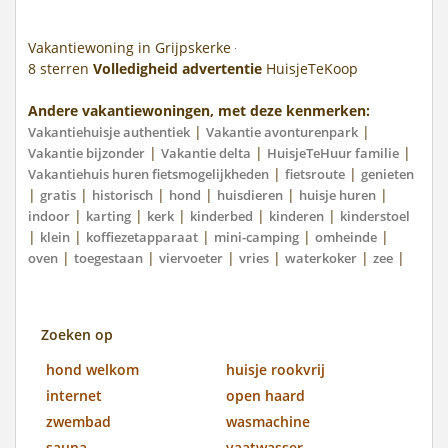
Vakantiewoning in Grijpskerke
8
sterren
Volledigheid advertentie
HuisjeTeKoop
Andere vakantiewoningen, met deze kenmerken:
|
|
Vakantiehuisje authentiek
Vakantie avonturenpark
|
|
|
Vakantie bijzonder
Vakantie delta
HuisjeTeHuur familie
|
|
Vakantiehuis huren fietsmogelijkheden
fietsroute
genieten
|
|
|
|
|
|
gratis
historisch
hond
huisdieren
huisje huren
|
|
|
|
|
indoor
karting
kerk
kinderbed
kinderen
kinderstoel
|
|
|
|
|
klein
koffiezetapparaat
mini-camping
omheinde
|
|
|
|
|
|
oven
toegestaan
viervoeter
vries
waterkoker
zee
Zoeken op
hond welkom
huisje rookvrij
internet
open haard
zwembad
wasmachine
sauna
vaatwasser