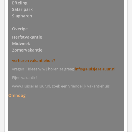
Efteling
Safaripark
Slagharen
Overige
Herfstvakantie
Midweek
Zomervakantie
verhuren vakantiehuis?
vragen | ideeën? wij horen ze graag
info@HuisjeTeHuur.nl
Fijne vakantie!
www.HuisjeTeHuur.nl, zoek een vriendelijk vakantiehuis
Omhoog