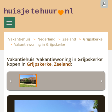
huisje
te
huur
nl
Vakantiehuis
Nederland
Zeeland
Grijpskerke
Vakantiewoning in Grijpskerke
Vakantiehuis 'Vakantiewoning in Grijpskerke'
kopen in
Grijpskerke
,
Zeeland
: