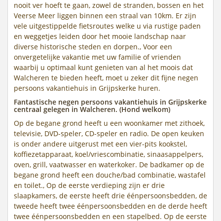
nooit ver hoeft te gaan, zowel de stranden, bossen en het
Veerse Meer liggen binnen een straal van 10km. Er zijn
vele uitgestippelde fietsroutes welke u via rustige paden
en weggetjes leiden door het mooie landschap naar
diverse historische steden en dorpen., Voor een
onvergetelijke vakantie met uw familie of vrienden
waarbij u optimaal kunt genieten van al het moois dat
Walcheren te bieden heeft, moet u zeker dit fijne negen
persoons vakantiehuis in Grijpskerke huren.
Fantastische negen persoons vakantiehuis in Grijpskerke
centraal gelegen in Walcheren. (Hond welkom)
Op de begane grond heeft u een woonkamer met zithoek,
televisie, DVD-speler, CD-speler en radio. De open keuken
is onder andere uitgerust met een vier-pits kookstel,
koffiezetapparaat, koel/vriescombinatie, sinaasappelpers,
oven, grill, vaatwasser en waterkoker. De badkamer op de
begane grond heeft een douche/bad combinatie, wastafel
en toilet., Op de eerste verdieping zijn er drie
slaapkamers, de eerste heeft drie éénpersoonsbedden, de
tweede heeft twee éénpersoonsbedden en de derde heeft
twee éénpersoonsbedden en een stapelbed. Op de eerste