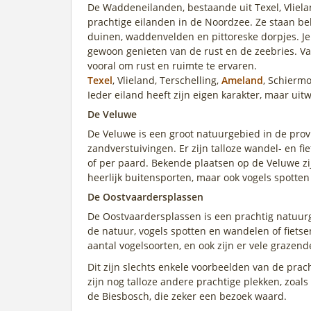
De Waddeneilanden, bestaande uit Texel, Vliela
prachtige eilanden in de Noordzee. Ze staan b
duinen, waddenvelden en pittoreske dorpjes. Je k
gewoon genieten van de rust en de zeebries. V
vooral om rust en ruimte te ervaren.
Texel
, Vlieland, Terschelling,
Ameland
, Schiermo
Ieder eiland heeft zijn eigen karakter, maar ui
De Veluwe
De Veluwe is een groot natuurgebied in de prov
zandverstuivingen. Er zijn talloze wandel- en fi
of per paard. Bekende plaatsen op de Veluwe zi
heerlijk buitensporten, maar ook vogels spotten
De Oostvaardersplassen
De Oostvaardersplassen is een prachtig natuurg
de natuur, vogels spotten en wandelen of fietse
aantal vogelsoorten, en ook zijn er vele grazen
Dit zijn slechts enkele voorbeelden van de pra
zijn nog talloze andere prachtige plekken, zoa
de Biesbosch, die zeker een bezoek waard.