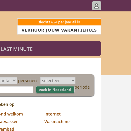
slechts €24 per jaar all in
VERHUUR JOUW VAKANTIEHUIS
LAST MINUTE
personen
periode
eken op
ond welkom
Internet
atwasser
Wasmachine
wembad