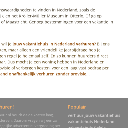
ienswaardigheden te vinden in Nederland, zoals de
jk, en het Kröller-Müller Museum in Otterlo. Of ga op
 of Maastricht. Genoeg bestemmingen voor een vakantie in
 wil je
jouw vakantiehuis in Nederland
verhuren
?
Bij ons
en, maar alleen een vriendelijke jaarbijdrage heb je
en regel je helemaal zelf. En zo kunnen huurders direct
naar. Dus mocht je een woning hebben in Nederland en
visie of verborgen kosten, voor een laag vast bedrag per
land onafhankelijk verhuren zonder provisie
. .
huren!
Populair
uur.nl houdt de de kosten laag,
verhuur jouw vakantiehuis
edereen. Daarom vragen wij een zo
vakantiehuis Nederland
gelijke advertentie- vergoeding per
vakantiehuis Belgie