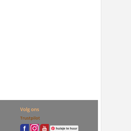
Volg ons
Trustpilot
huisje te huur