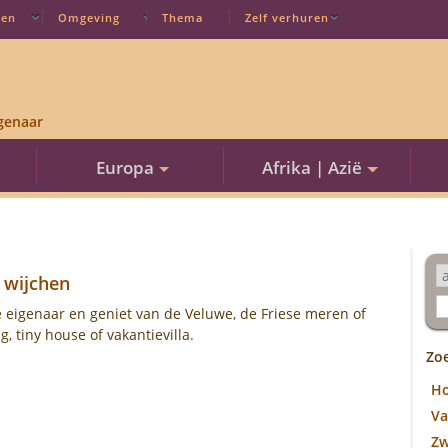
ten
Omgeving
Thema
Zelf verhuren
genaar
Europa
Afrika | Azië
t
wijchen
 eigenaar en geniet van de Veluwe, de Friese meren of
 tiny house of vakantievilla.
Zo
H
Va
Z