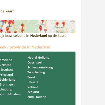
 de kaart
ijk jouw selectie in
Nederland
op de kaart
reek / provincie in Nederland
Noord-Holland
Ameland
Overijssel
Drenthe
Schiermonnikoog
Flevoland
Terschelling
Friesland
Texel
Gelderland
Utrecht
Groningen
Veluwe
Limburg
Zeeland
Noord-Brabant
Zuid-Holland