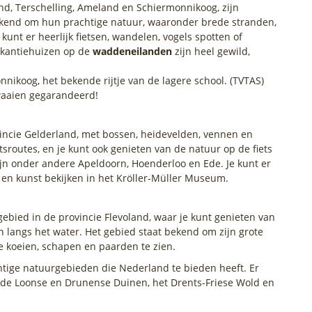
nd, Terschelling, Ameland en Schiermonnikoog, zijn
ekend om hun prachtige natuur, waaronder brede stranden,
unt er heerlijk fietsen, wandelen, vogels spotten of
akantiehuizen op de
waddeneilanden
zijn heel gewild,
nnikoog, het bekende rijtje van de lagere school. (TVTAS)
twaaien gegarandeerd!
incie Gelderland, met bossen, heidevelden, vennen en
etsroutes, en je kunt ook genieten van de natuur op de fiets
jn onder andere Apeldoorn, Hoenderloo en Ede. Je kunt er
 en kunst bekijken in het Kröller-Müller Museum.
ebied in de provincie Flevoland, waar je kunt genieten van
n langs het water. Het gebied staat bekend om zijn grote
de koeien, schapen en paarden te zien.
chtige natuurgebieden die Nederland te bieden heeft. Er
ls de Loonse en Drunense Duinen, het Drents-Friese Wold en