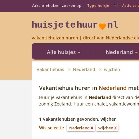
Vakantiehuizen zoeken op:
Type huisje
Activitei
huisje
te
huur
nl
vakantiehuizen huren | direct van Nederlandse ei
Alle huisjes
Nederland
Vakantiehuis
Nederland
wijchen
Vakantiehuis huren in
Nederland
me
Huur je vakantiehuis in
Nederland
direct van de
zonnig Zeeland. Huur een chalet, vakantiewoning,
1 Vakantiehuizen gevonden, wijchen
Wis selectie
Nederland
X
wijchen
X