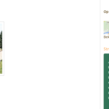
Op
Bek
St