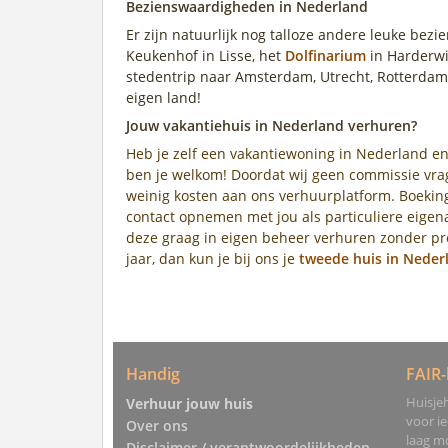
Bezienswaardigheden in Nederland
Er zijn natuurlijk nog talloze andere leuke bez
Keukenhof in Lisse, het
Dolfinarium
in Harderwi
stedentrip naar Amsterdam, Utrecht, Rotterdam
eigen land!
Jouw vakantiehuis in Nederland verhuren?
Heb je zelf een vakantiewoning in Nederland en
ben je welkom! Doordat wij geen commissie vrag
weinig kosten aan ons verhuurplatform. Boeking
contact opnemen met jou als particuliere eige
deze graag in eigen beheer verhuren zonder pro
jaar, dan kun je bij ons je
tweede huis in Neder
Handig
FAIR-
Huisjeh
Verhuur jouw huis
voor i
Over ons
laag mo
Disclaimer / verantwoordelijkheden