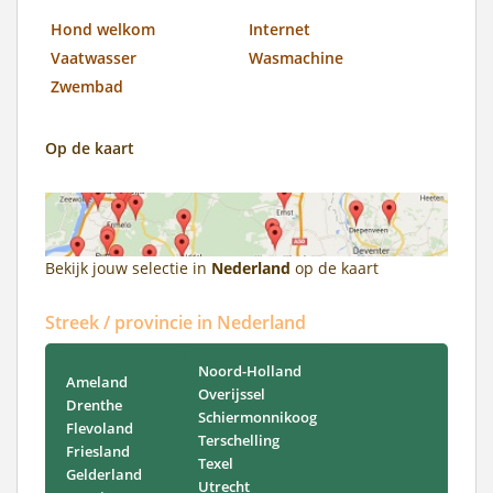
Hond welkom
Internet
Vaatwasser
Wasmachine
Zwembad
Op de kaart
Bekijk jouw selectie in
Nederland
op de kaart
Streek / provincie in Nederland
Noord-Holland
Ameland
Overijssel
Drenthe
Schiermonnikoog
Flevoland
Terschelling
Friesland
Texel
Gelderland
Utrecht