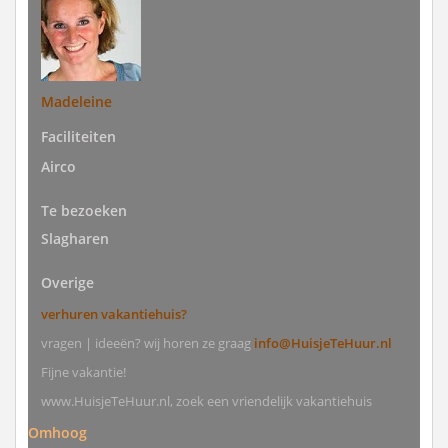
Madeleine
Faciliteiten
Airco
Te bezoeken
Slagharen
Overige
verhuren vakantiehuis?
vragen | ideeën? wij horen ze graag
info@HuisjeTeHuur.nl
Fijne vakantie!
www.HuisjeTeHuur.nl, zoek een vriendelijk vakantiehuis
Omhoog