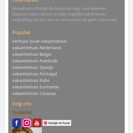
FAIR-huren!
Huisjehuur.nl houdt de de kosten laag, voor iedereen.
Daarom vragen wij een zo laag mogelijke advertentie-
vergoeding per jaar aan de verhuurders en geen commissie.
Populair
verhuur jouw vakantiehuis
vakantiehuis Nederland
vakantiehuis Belgie
vakantiehuis Frankrijk
vakantiehuis Spanje
vakantiehuis Portugal
vakantiehuis Italie
vakantiehuis Suriname
vakantiehuis Curacao
Volg ons
Trustpilot
huisje te huur