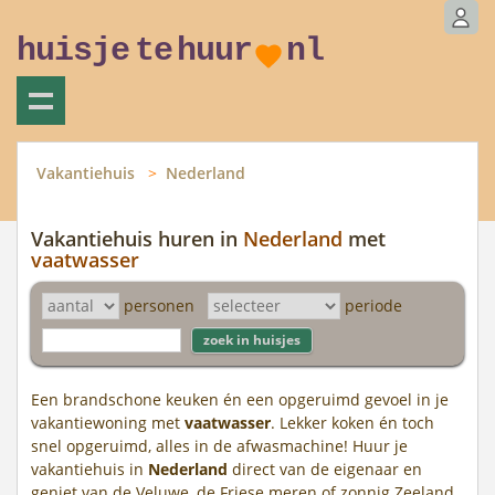
huisje
te
huur
nl
Vakantiehuis
Nederland
Vakantiehuis huren in
Nederland
met
vaatwasser
personen
periode
Een brandschone keuken én een opgeruimd gevoel in je
vakantiewoning met
vaatwasser
. Lekker koken én toch
snel opgeruimd, alles in de afwasmachine! Huur je
vakantiehuis in
Nederland
direct van de eigenaar en
geniet van de Veluwe, de Friese meren of zonnig Zeeland.