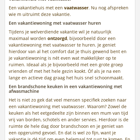
Een vakantiehuis met een
vaatwasser
. Nu nog afspreken
wie m uitruimt deze vakantie.
Een vakantiewoning met vaatwasser huren
Tijdens je welverdiende vakantie wil je natuurlijk
maximaal worden
ontzorgd
, bijvoorbeeld door een
vakantiewoning met vaatwasser te huren. Je geniet
hierdoor van al het comfort dat je thuis gewend bent en
je vakantiewoning is nét even wat makkelijker op te
ruimen. Ideaal als je bijvoorbeeld met een grote groep
vrienden of met het hele gezin kookt. Óf als je na een
lange en actieve dag graag het huis snel schoonmaakt.
Een brandschone keuken in een vakantiewoning met
afwasmachine
Het is niet zo gek dat veel mensen specifiek zoeken naar
een vakantiewoning met vaatwasser. Waarom? Zowel de
keuken als het eetgedeelte zijn binnen een mum van tijd
vrij van borden, schotels en ander servies. Hierdoor is de
ruimte de hele dag door brandschoon en je geniet van
een opgeruimd gevoel. En dat is wel zo fijn, want je
vakantie is dé tijd om even helemaal tot rust te komen. En