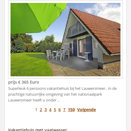
prijs € 365 Euro
Superleuk 6 persoons vakantiehuis bij het Lauwersmeer.. In de
prachtige natuurrijke omgeving van het nationaalpark
Lauwersmeer heeft u onder ..
1
2
3
4
5
6
7
150
Volgende
Vakantiehuis met vaatwasser