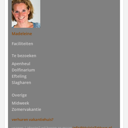
Madeleine
Faciliteiten
Te bezoeken
Apenheul
Dolfinarium
Efteling
Slagharen
Overige
Midweek
Zomervakantie
verhuren vakantiehuis?
vragen | ideeën? wij horen ze graag
info@HuisjeTeHuur.nl