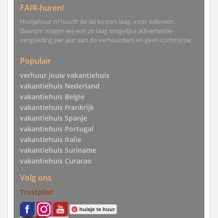
FAIR-huren!
Huisjehuur.nl houdt de de kosten laag, voor iedereen.
Daarom vragen wij een zo laag mogelijke advertentie-
vergoeding per jaar aan de verhuurders en geen commissie.
Populair
verhuur jouw vakantiehuis
vakantiehuis Nederland
vakantiehuis Belgie
vakantiehuis Frankrijk
vakantiehuis Spanje
vakantiehuis Portugal
vakantiehuis Italie
vakantiehuis Suriname
vakantiehuis Curacao
Volg ons
Trustpilot
huisje te huur