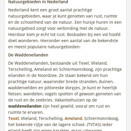
Natuurgebieden in Nederland
Nederland kent een groot aantal prachtige
natuurgebieden, waar je kunt genieten van rust, ruimte
en de schoonheid van de natuur. Een huisje huren in een
natuurgebied zorgt voor verbinding met de natuur.
Hierdoor kom je echt tot rust. Bosbaden bij een vol hoofd
doet wonderen. Hieronder een aantal van de bekendste
en meest populaire natuurgebieden:
De Waddeneilanden
De Waddeneilanden, bestaande uit Texel, Vlieland,
Terschelling, Ameland en Schiermonnikoog, zijn prachtige
eilanden in de Noordzee. Ze staan bekend om hun
prachtige natuur, waaronder brede stranden, duinen,
waddenvelden en pittoreske dorpjes. Je kunt er heerlijk
fietsen, wandelen, vogels spotten of gewoon genieten van
de rust en de zeebries. Vakantiehuizen op de
waddeneilanden
zijn heel gewild, vooral om rust en
ruimte te ervaren.
Texel
, Vlieland, Terschelling,
Ameland
, Schiermonnikoog,
het bekende rijtje van de lagere school. (TVTAS) Ieder
eiland heeft zijn eigen karakter, maar uitwaaien