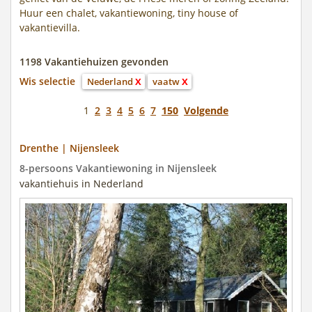
Huur een chalet, vakantiewoning, tiny house of
vakantievilla.
1198 Vakantiehuizen gevonden
Wis selectie
Nederland
X
vaatw
X
1
2
3
4
5
6
7
150
Volgende
Drenthe | Nijensleek
8-persoons Vakantiewoning in Nijensleek
vakantiehuis in Nederland