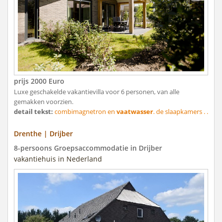
prijs 2000 Euro
Luxe geschakelde vakantievilla voor 6 personen, van alle
gemakken voorzien.
detail tekst:
combimagnetron en
vaatwasser
. de slaapkamers . .
Drenthe | Drijber
8-persoons Groepsaccommodatie in Drijber
vakantiehuis in Nederland