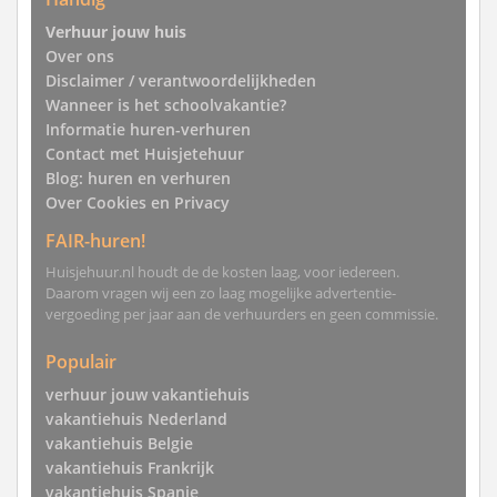
Verhuur jouw huis
Over ons
Disclaimer / verantwoordelijkheden
Wanneer is het schoolvakantie?
Informatie huren-verhuren
Contact met Huisjetehuur
Blog: huren en verhuren
Over Cookies en Privacy
FAIR-huren!
Huisjehuur.nl houdt de de kosten laag, voor iedereen.
Daarom vragen wij een zo laag mogelijke advertentie-
vergoeding per jaar aan de verhuurders en geen commissie.
Populair
verhuur jouw vakantiehuis
vakantiehuis Nederland
vakantiehuis Belgie
vakantiehuis Frankrijk
vakantiehuis Spanje