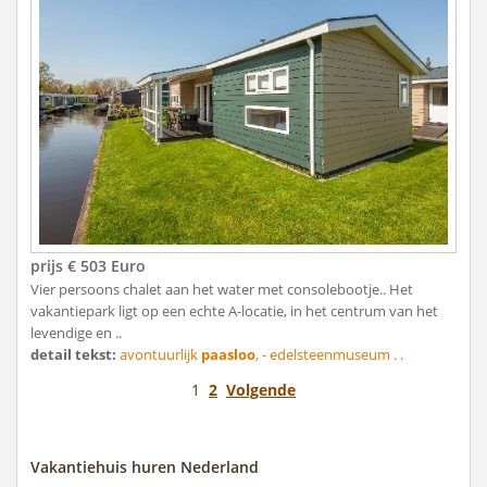
prijs € 503 Euro
Vier persoons chalet aan het water met consolebootje.. Het
vakantiepark ligt op een echte A-locatie, in het centrum van het
levendige en ..
detail tekst:
avontuurlijk
paasloo
, - edelsteenmuseum . .
1
2
Volgende
Vakantiehuis huren Nederland