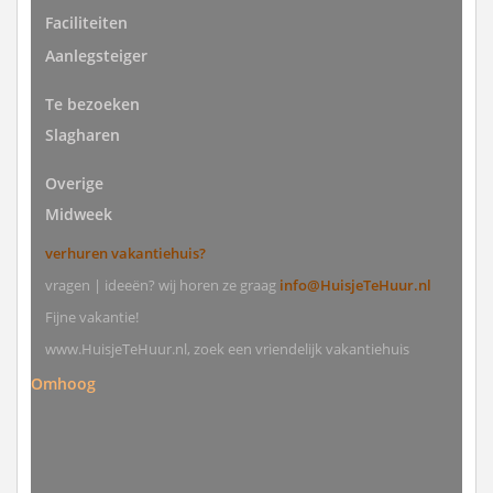
Faciliteiten
Aanlegsteiger
Te bezoeken
Slagharen
Overige
Midweek
verhuren vakantiehuis?
vragen | ideeën? wij horen ze graag
info@HuisjeTeHuur.nl
Fijne vakantie!
www.HuisjeTeHuur.nl, zoek een vriendelijk vakantiehuis
Omhoog