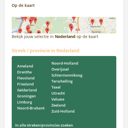
Op de kaart
Bekijk jouw selectie in
Nederland
op de kaart
Streek / provincie in Nederland
Noord-Holland
Ameland
Overijssel
Drenthe
Schiermonnikoog
Flevoland
Terschelling
Friesland
Texel
Gelderland
Utrecht
Groningen
Veluwe
Limburg
Zeeland
Noord-Brabant
Zuid-Holland
In alle streken/provincies zoeken