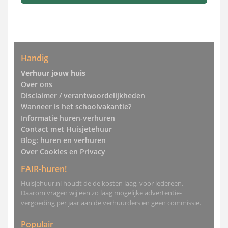
Handig
Verhuur jouw huis
Over ons
Disclaimer / verantwoordelijkheden
Wanneer is het schoolvakantie?
Informatie huren-verhuren
Contact met Huisjetehuur
Blog: huren en verhuren
Over Cookies en Privacy
FAIR-huren!
Huisjehuur.nl houdt de de kosten laag, voor iedereen.
Daarom vragen wij een zo laag mogelijke advertentie-
vergoeding per jaar aan de verhuurders en geen commissie.
Populair