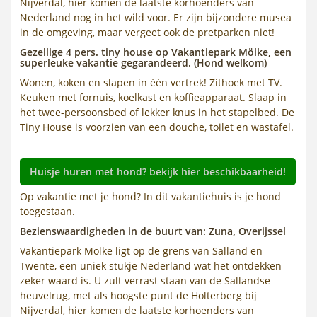
Nijverdal, hier komen de laatste korhoenders van
Nederland nog in het wild voor. Er zijn bijzondere musea
in de omgeving, maar vergeet ook de pretparken niet!
Gezellige 4 pers. tiny house op Vakantiepark Mölke, een
superleuke vakantie gegarandeerd. (Hond welkom)
Wonen, koken en slapen in één vertrek! Zithoek met TV.
Keuken met fornuis, koelkast en koffieapparaat. Slaap in
het twee-persoonsbed of lekker knus in het stapelbed. De
Tiny House is voorzien van een douche, toilet en wastafel.
Huisje huren met hond? bekijk hier beschikbaarheid!
Op vakantie met je hond? In dit vakantiehuis is je hond
toegestaan.
Bezienswaardigheden in de buurt van: Zuna, Overijssel
Vakantiepark Mölke ligt op de grens van Salland en
Twente, een uniek stukje Nederland wat het ontdekken
zeker waard is. U zult verrast staan van de Sallandse
heuvelrug, met als hoogste punt de Holterberg bij
Nijverdal, hier komen de laatste korhoenders van