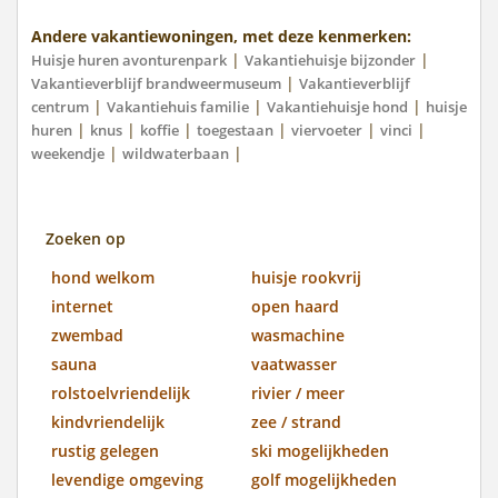
Andere vakantiewoningen, met deze kenmerken:
|
|
Huisje huren avonturenpark
Vakantiehuisje bijzonder
|
Vakantieverblijf brandweermuseum
Vakantieverblijf
|
|
|
centrum
Vakantiehuis familie
Vakantiehuisje hond
huisje
|
|
|
|
|
|
huren
knus
koffie
toegestaan
viervoeter
vinci
|
|
weekendje
wildwaterbaan
Zoeken op
hond welkom
huisje rookvrij
internet
open haard
zwembad
wasmachine
sauna
vaatwasser
rolstoelvriendelijk
rivier / meer
kindvriendelijk
zee / strand
rustig gelegen
ski mogelijkheden
levendige omgeving
golf mogelijkheden