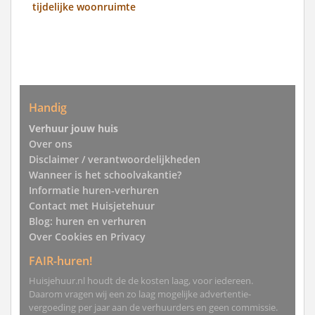
tijdelijke woonruimte
Handig
Verhuur jouw huis
Over ons
Disclaimer / verantwoordelijkheden
Wanneer is het schoolvakantie?
Informatie huren-verhuren
Contact met Huisjetehuur
Blog: huren en verhuren
Over Cookies en Privacy
FAIR-huren!
Huisjehuur.nl houdt de de kosten laag, voor iedereen.
Daarom vragen wij een zo laag mogelijke advertentie-
vergoeding per jaar aan de verhuurders en geen commissie.