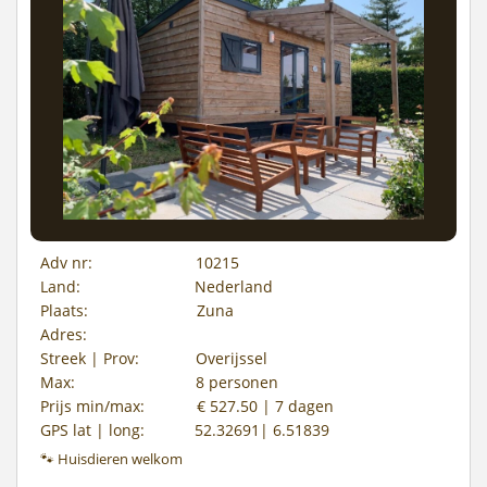
Adv nr:
10215
Land:
Nederland
Plaats:
Zuna
Adres:
Streek | Prov:
Overijssel
Max:
8 personen
Prijs min/max:
€ 527.50 | 7 dagen
GPS lat | long:
52.32691| 6.51839
🐾 Huisdieren welkom