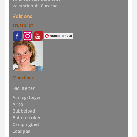
vakantiehuis Curacao
Volg ons
Trustpilot
huisje te huur
Madeleine
Faciliteiten
Aanlegsteiger
Airco
Bubbelbad
Buitenkeuken
Campingbed
Laadpaal