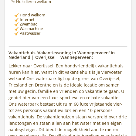
🐾 Huisdieren welkom
Hond welkom
Internet
Zwembad
Wasmachine
Vaatwasser
Vakantiehuis 'Vakantiewoning in Wanneperveen' in
Nederland | Overijssel | Wanneperveen:
Lekker naar Overijssel. Een hondvriendelijk vakantiehuis
huren kan hier. Want in dit vakantiehuis is je viervoeter
welkom! Ons waterpark ligt op de grens van Overijssel,
Friesland en Drenthe en is de ideale locatie om samen
met uw gezin, familie en vrienden op vakantie te gaan. U
geniet hier van een luxe, sportieve en relaxte vakantie.
Ons waterpark bestaat uit ruim 60 luxe vrijstaande vier-
tot zes persoons vakantievilla's en één 10 persoons
vakantiehuis. De vakantiehuizen staan verspreid over drie
landtongen en staan allen aan het water met een eigen
aanlegsteiger. Dit biedt de mogelijkheid aan te meren
voor uw eigen villa. De villa's zijn te bereiken over land via