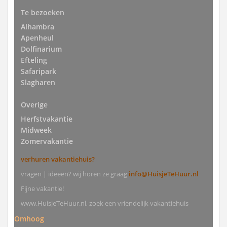
Te bezoeken
Alhambra
Apenheul
Dolfinarium
Efteling
Safaripark
Slagharen
Overige
Herfstvakantie
Midweek
Zomervakantie
verhuren vakantiehuis?
vragen | ideeën? wij horen ze graag
info@HuisjeTeHuur.nl
Fijne vakantie!
www.HuisjeTeHuur.nl, zoek een vriendelijk vakantiehuis
Omhoog