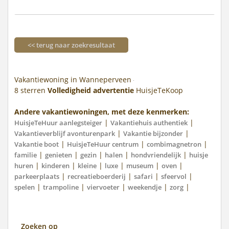
<< terug naar zoekresultaat
Vakantiewoning in Wanneperveen
8
sterren
Volledigheid advertentie
HuisjeTeKoop
Andere vakantiewoningen, met deze kenmerken:
|
|
HuisjeTeHuur aanlegsteiger
Vakantiehuis authentiek
|
|
Vakantieverblijf avonturenpark
Vakantie bijzonder
|
|
|
Vakantie boot
HuisjeTeHuur centrum
combimagnetron
|
|
|
|
|
familie
genieten
gezin
halen
hondvriendelijk
huisje
|
|
|
|
|
|
huren
kinderen
kleine
luxe
museum
oven
|
|
|
|
parkeerplaats
recreatieboerderij
safari
sfeervol
|
|
|
|
|
spelen
trampoline
viervoeter
weekendje
zorg
Zoeken op