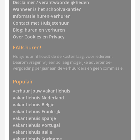
Disclaimer / verantwoordelijkheden
Wanneer is het schoolvakantie?
Informatie huren-verhuren
Contact met Huisjetehuur
Blog: huren en verhuren
Over Cookies en Privacy
FAIR-huren!
Huisjehuur.nl houdt de de kosten laag, voor iedereen.
Daarom vragen wij een zo laag mogelijke advertentie-
vergoeding per jaar aan de verhuurders en geen commissie.
Populair
verhuur jouw vakantiehuis
vakantiehuis Nederland
vakantiehuis Belgie
vakantiehuis Frankrijk
vakantiehuis Spanje
vakantiehuis Portugal
vakantiehuis Italie
vakantiehuis Suriname