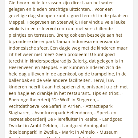
Giethoorn. Vele terrassen zijn direct aan het water
gelegen en bieden prachtige uitzichten. , Voor een
gezellige dag shoppen kunt u goed terecht in de plaatsen
Meppel, Hoogeveen en Steenwijk. Hier vindt u vele leuke
winkels in een sfeervol centrum met verschillende
pleintjes en terrassen. Breng ook een bezoekje aan het
bijzondere dierenpark Taman Indonesia en ervaar de
Indonesische sfeer. Een dagje weg met de kinderen maar
zit het weer niet mee? Geen probleem! U kunt goed
terecht in kinderspeelparadijs Balorig, dat gelegen is in
Heerenveen en Meppel. Hier kunnen kinderen zich de
hele dag uitleven in de apenkooi, op de trampoline, in de
ballenbak en de vele andere faciliteiten. Terwijl uw
kinderen heerlijk aan het spelen zijn, ontspant u zich met
een hapje en drankje in het restaurant., Tips en trips:, -
Boerengolfboerderij "De Wolf' in Stegeren, -
Vechtdathoeve Koe Safari in Arriën, - Attractiepark
Slagharen, - Avonturenpark Hellendoorn, - Speel- en
recreatieboerderij De Flierefluiter in Raalte, - Landgoed
Twickel in Ambt Delden, - Landgoed Anningahof
(beeldenpark) in Zwolle, - Markt in Almelo, - Museum