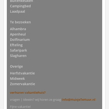
Buitenkeuken
Campingbed
Laadpaal
Te bezoeken
Alhambra
Apenheul
Dolfinarium
Efteling
Safaripark
Slagharen
Overige
Herfstvakantie
Midweek
Zomervakantie
verhuren vakantiehuis?
vragen | ideeën? wij horen ze graag
info@HuisjeTeHuur.nl
Fijne vakantie!