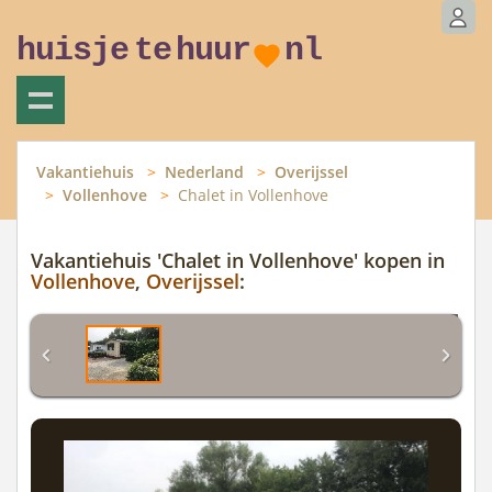
huisje
te
huur
nl
Vakantiehuis
Nederland
Overijssel
Vollenhove
Chalet in Vollenhove
Vakantiehuis 'Chalet in Vollenhove' kopen in
Vollenhove
,
Overijssel
: