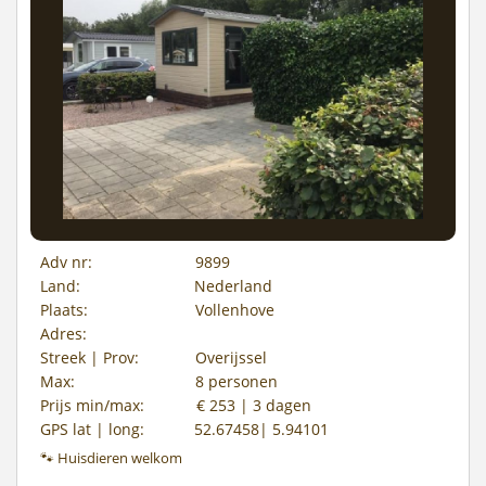
Adv nr:
9899
Land:
Nederland
Plaats:
Vollenhove
Adres:
Streek | Prov:
Overijssel
Max:
8 personen
Prijs min/max:
€ 253 | 3 dagen
GPS lat | long:
52.67458| 5.94101
🐾 Huisdieren welkom