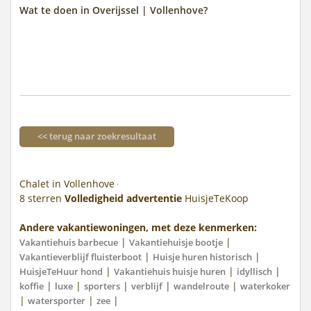
Wat te doen in Overijssel | Vollenhove?
<< terug naar zoekresultaat
Chalet in Vollenhove
8
sterren
Volledigheid advertentie
HuisjeTeKoop
Andere vakantiewoningen, met deze kenmerken:
|
|
Vakantiehuis barbecue
Vakantiehuisje bootje
|
|
Vakantieverblijf fluisterboot
Huisje huren historisch
|
|
|
HuisjeTeHuur hond
Vakantiehuis huisje huren
idyllisch
|
|
|
|
|
koffie
luxe
sporters
verblijf
wandelroute
waterkoker
|
|
|
watersporter
zee