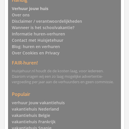
Handig
Verhuur jouw huis
Over ons
Disclaimer / verantwoordelijkheden
Wanneer is het schoolvakantie?
Informatie huren-verhuren
Contact met Huisjetehuur
Blog: huren en verhuren
Over Cookies en Privacy
FAIR-huren!
Huisjehuur.nl houdt de de kosten laag, voor iedereen.
Daarom vragen wij een zo laag mogelijke advertentie-
vergoeding per jaar aan de verhuurders en geen commissie.
Populair
verhuur jouw vakantiehuis
vakantiehuis Nederland
vakantiehuis Belgie
vakantiehuis Frankrijk
vakantiehuis Spanje