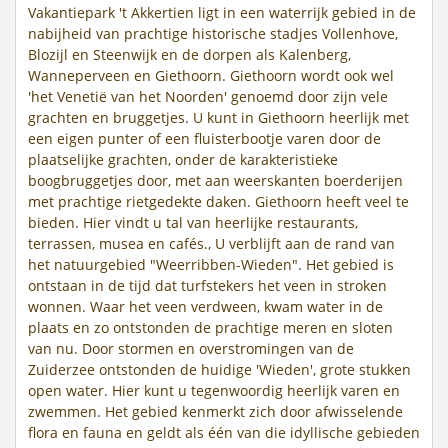
Vakantiepark 't Akkertien ligt in een waterrijk gebied in de
nabijheid van prachtige historische stadjes Vollenhove,
Blozijl en Steenwijk en de dorpen als Kalenberg,
Wanneperveen en Giethoorn. Giethoorn wordt ook wel
'het Venetië van het Noorden' genoemd door zijn vele
grachten en bruggetjes. U kunt in Giethoorn heerlijk met
een eigen punter of een fluisterbootje varen door de
plaatselijke grachten, onder de karakteristieke
boogbruggetjes door, met aan weerskanten boerderijen
met prachtige rietgedekte daken. Giethoorn heeft veel te
bieden. Hier vindt u tal van heerlijke restaurants,
terrassen, musea en cafés., U verblijft aan de rand van
het natuurgebied "Weerribben-Wieden". Het gebied is
ontstaan in de tijd dat turfstekers het veen in stroken
wonnen. Waar het veen verdween, kwam water in de
plaats en zo ontstonden de prachtige meren en sloten
van nu. Door stormen en overstromingen van de
Zuiderzee ontstonden de huidige 'Wieden', grote stukken
open water. Hier kunt u tegenwoordig heerlijk varen en
zwemmen. Het gebied kenmerkt zich door afwisselende
flora en fauna en geldt als één van die idyllische gebieden