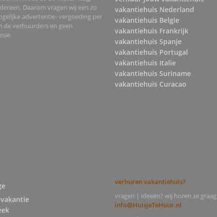
edereen. Daarom vragen wij een zo
vakantiehuis Nederland
gelijke advertentie- vergoeding per
vakantiehuis Belgie
an de verhuurders en geen
vakantiehuis Frankrijk
sie.
vakantiehuis Spanje
vakantiehuis Portugal
vakantiehuis Italie
vakantiehuis Suriname
vakantiehuis Curacao
verhuren vakantiehuis?
ge
vragen | ideeën? wij horen ze graag
tvakantie
info@HuisjeTeHuur.nl
eek