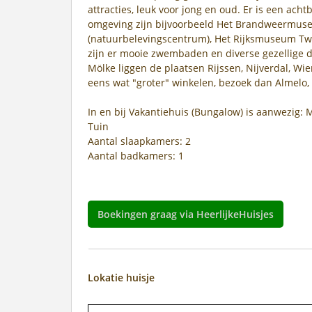
attracties, leuk voor jong en oud. Er is een ac
omgeving zijn bijvoorbeeld Het Brandweermus
(natuurbelevingscentrum), Het Rijksmuseum Tw
zijn er mooie zwembaden en diverse gezellige d
Mölke liggen de plaatsen Rijssen, Nijverdal, Wie
eens wat "groter" winkelen, bezoek dan Almelo,
In en bij Vakantiehuis (Bungalow) is aanwezig:
Tuin
Aantal slaapkamers: 2
Aantal badkamers: 1
Boekingen graag via HeerlijkeHuisjes
Lokatie huisje