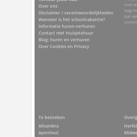
voor i
Over ons
laag mo
Disclaimer / verantwoordelijkheden
jaar a
Wanneer is het schoolvakantie?
commis
Informatie huren-verhuren
Contact met Huisjetehuur
Blog: huren en verhuren
Over Cookies en Privacy
Te bezoeken
Overi
Alhambra
Herfs
Apenheul
Midw