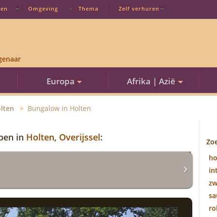
ten
Omgeving
Thema
Zelf verhuren
genaar
Europa
Afrika | Azië
lten
Bungalow in Holten
open in
Holten
,
Overijssel
:
Zo
h
in
z
sa
ro