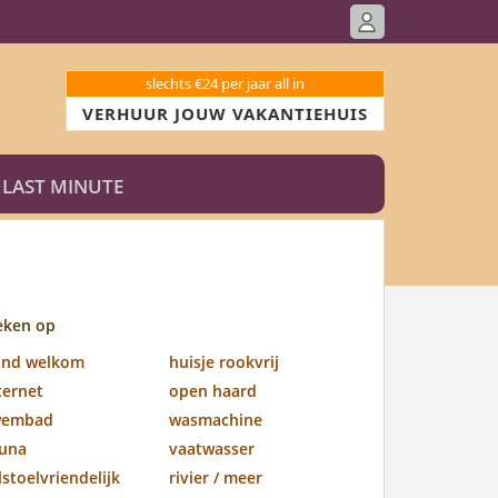
slechts €24 per jaar all in
VERHUUR JOUW VAKANTIEHUIS
LAST MINUTE
eken op
ond welkom
huisje rookvrij
ternet
open haard
wembad
wasmachine
una
vaatwasser
lstoelvriendelijk
rivier / meer