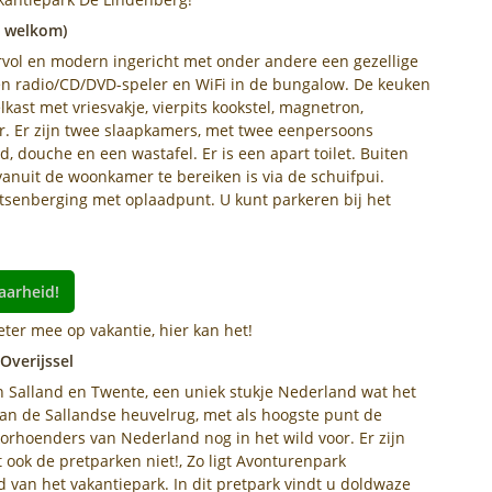
d welkom)
rvol en modern ingericht met onder andere een gezellige
een radio/CD/DVD-speler en WiFi in de bungalow. De keuken
kast met vriesvakje, vierpits kookstel, magnetron,
r. Er zijn twee slaapkamers, met twee eenpersoons
 douche en een wastafel. Er is een apart toilet. Buiten
 vanuit de woonkamer te bereiken is via de schuifpui.
tsenberging met oplaadpunt. U kunt parkeren bij het
aarheid!
eter mee op vakantie, hier kan het!
Overijssel
n Salland en Twente, een uniek stukje Nederland wat het
van de Sallandse heuvelrug, met als hoogste punt de
 korhoenders van Nederland nog in het wild voor. Er zijn
ook de pretparken niet!, Zo ligt Avonturenpark
 van het vakantiepark. In dit pretpark vindt u doldwaze