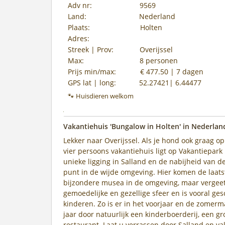
Adv nr:
9569
Land:
Nederland
Plaats:
Holten
Adres:
Streek | Prov:
Overijssel
Max:
8 personen
Prijs min/max:
€ 477.50 | 7 dagen
GPS lat | long:
52.27421| 6.44477
🐾 Huisdieren welkom
Vakantiehuis 'Bungalow in Holten' in Nederland
Lekker naar Overijssel. Als je hond ook graag op 
vier persoons vakantiehuis ligt op Vakantiepar
unieke ligging in Salland en de nabijheid van d
punt in de wijde omgeving. Hier komen de laats
bijzondere musea in de omgeving, maar vergeet
gemoedelijke en gezellige sfeer en is vooral ge
kinderen. Zo is er in het voorjaar en de zome
jaar door natuurlijk een kinderboerderij, een gr
restaurant. Laat u verrassen door Salland en v