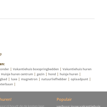
op
en:
|
|
zonder
Vakantiehuis boxspringbedden
Vakantiehuis huren
|
|
|
|
|
Huisje huren centrum
gezin
hond
huisje huren
|
|
|
|
|
igbad
luxe
magnetron
natuurliefhebber
oplaadpunt
|
aterbaan
huren!
Populair
uur.nl houdt de de kosten laag,
verhuur jouw vakantiehuis