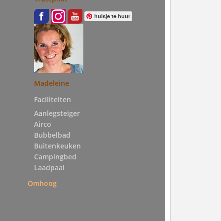
huisje te huur
Madeleine
Faciliteiten
Aanlegsteiger
Airco
Bubbelbad
Buitenkeuken
Campingbed
Laadpaal
Omhoog