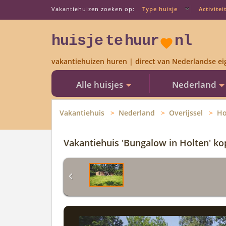
Vakantiehuizen zoeken op:
Type huisje
Activitei
huisje
te
huur
nl
vakantiehuizen huren | direct van Nederlandse ei
Alle huisjes
Nederland
Vakantiehuis
Nederland
Overijssel
Ho
Vakantiehuis 'Bungalow in Holten' k