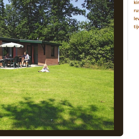
ki
ru
le
ti