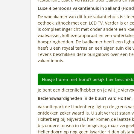
Luxe 4 persoons vakantiehuis in Salland (Hon
De woonkamer van dit luxe vakantiehuis is sfee
eethoek, zithoek met een LCD TV. Verder is er 
is compleet ingericht met onder andere een koel
vaatwasser, koffiezetapparaat en een waterkoke
boxspringbedden. De badkamer heeft een ligbad,
heeft u een royaal terras en een eigen tuin die
Tevens beschikken deze bungalows over een fie
vakantiehuis.
Huisje huren met hond? bekijk hier beschikb
Je bent een dierenliefhebber en je wilt je viervo
Bezienswaardigheden in de buurt van: Holten, 
Vakantiepark de Lindenberg ligt op de grens va
ontdekken zeker waard is. U zult verrast staan 
Holterberg bij Nijverdal, hier komen de laatste
bijzondere musea in de omgeving, maar vergeet 
Hellendoorn op nog geen kwartier rijden afstand