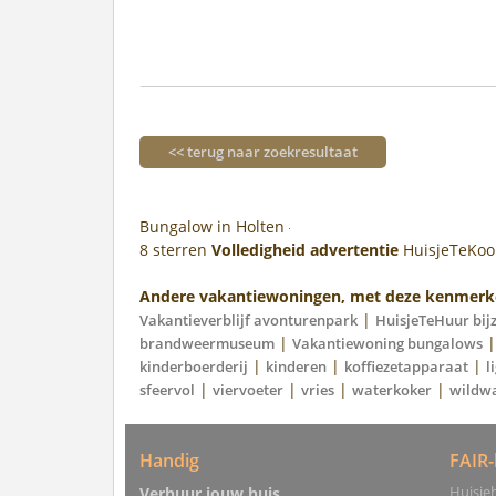
<< terug naar zoekresultaat
Bungalow in Holten
8
sterren
Volledigheid advertentie
HuisjeTeKo
Andere vakantiewoningen, met deze kenmerk
|
Vakantieverblijf avonturenpark
HuisjeTeHuur bij
|
brandweermuseum
Vakantiewoning bungalows
|
|
|
kinderboerderij
kinderen
koffiezetapparaat
l
|
|
|
|
sfeervol
viervoeter
vries
waterkoker
wildw
Handig
FAIR-
Huisjeh
Verhuur jouw huis