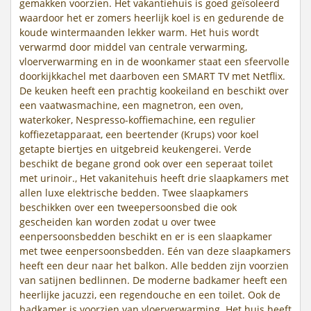
gemakken voorzien. Het vakantiehuis is goed geïsoleerd
waardoor het er zomers heerlijk koel is en gedurende de
koude wintermaanden lekker warm. Het huis wordt
verwarmd door middel van centrale verwarming,
vloerverwarming en in de woonkamer staat een sfeervolle
doorkijkkachel met daarboven een SMART TV met Netflix.
De keuken heeft een prachtig kookeiland en beschikt over
een vaatwasmachine, een magnetron, een oven,
waterkoker, Nespresso-koffiemachine, een regulier
koffiezetapparaat, een beertender (Krups) voor koel
getapte biertjes en uitgebreid keukengerei. Verde
beschikt de begane grond ook over een seperaat toilet
met urinoir., Het vakanitehuis heeft drie slaapkamers met
allen luxe elektrische bedden. Twee slaapkamers
beschikken over een tweepersoonsbed die ook
gescheiden kan worden zodat u over twee
eenpersoonsbedden beschikt en er is een slaapkamer
met twee eenpersoonsbedden. Eén van deze slaapkamers
heeft een deur naar het balkon. Alle bedden zijn voorzien
van satijnen bedlinnen. De moderne badkamer heeft een
heerlijke jacuzzi, een regendouche en een toilet. Ook de
badkamer is voorzien van vloerverwarming. Het huis heeft