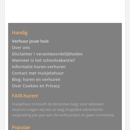
Handig
Verhuur jouw huis
Over ons
Disclaimer / verantwoordelijkheden
Wanneer is het schoolvakantie?
Informatie huren-verhuren
Contact met Huisjetehuur
Blog: huren en verhuren
Over Cookies en Privacy
FAIR-huren!
Huisjehuur.nl houdt de de kosten laag, voor iedereen.
Daarom vragen wij een zo laag mogelijke advertentie-
vergoeding per jaar aan de verhuurders en geen commissie.
Populair