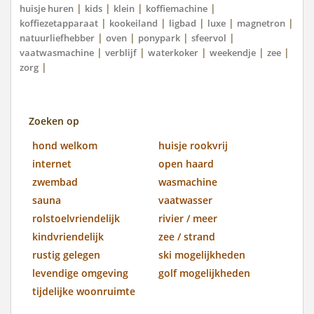
|
|
|
|
huisje huren
kids
klein
koffiemachine
|
|
|
|
|
koffiezetapparaat
kookeiland
ligbad
luxe
magnetron
|
|
|
|
natuurliefhebber
oven
ponypark
sfeervol
|
|
|
|
|
vaatwasmachine
verblijf
waterkoker
weekendje
zee
|
zorg
Zoeken op
hond welkom
huisje rookvrij
internet
open haard
zwembad
wasmachine
sauna
vaatwasser
rolstoelvriendelijk
rivier / meer
kindvriendelijk
zee / strand
rustig gelegen
ski mogelijkheden
levendige omgeving
golf mogelijkheden
tijdelijke woonruimte