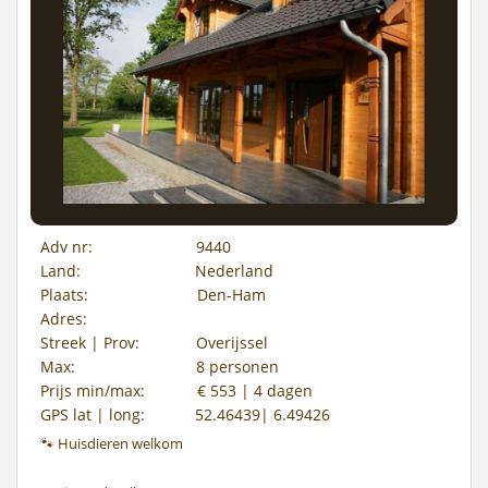
Adv nr:
9440
Land:
Nederland
Plaats:
Den-Ham
Adres:
Streek | Prov:
Overijssel
Max:
8 personen
Prijs min/max:
€ 553 | 4 dagen
GPS lat | long:
52.46439| 6.49426
🐾 Huisdieren welkom