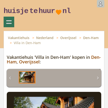
huisje
te
huur
nl
Vakantiehuis
Nederland
Overijssel
Den-Ham
Villa in Den-Ham
Vakantiehuis 'Villa in Den-Ham' kopen in
Den-
Ham
,
Overijssel
: