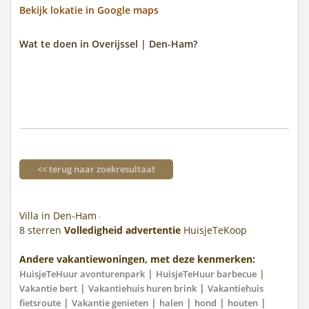
Bekijk lokatie in Google maps
Wat te doen in Overijssel | Den-Ham?
<< terug naar zoekresultaat
Villa in Den-Ham
8
sterren
Volledigheid advertentie
HuisjeTeKoop
Andere vakantiewoningen, met deze kenmerken:
|
|
HuisjeTeHuur avonturenpark
HuisjeTeHuur barbecue
|
|
Vakantie bert
Vakantiehuis huren brink
Vakantiehuis
|
|
|
|
|
fietsroute
Vakantie genieten
halen
hond
houten