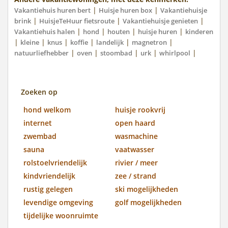
|
|
Vakantiehuis huren bert
Huisje huren box
Vakantiehuisje
|
|
|
brink
HuisjeTeHuur fietsroute
Vakantiehuisje genieten
|
|
|
|
Vakantiehuis halen
hond
houten
huisje huren
kinderen
|
|
|
|
|
|
kleine
knus
koffie
landelijk
magnetron
|
|
|
|
|
natuurliefhebber
oven
stoombad
urk
whirlpool
Zoeken op
hond welkom
huisje rookvrij
internet
open haard
zwembad
wasmachine
sauna
vaatwasser
rolstoelvriendelijk
rivier / meer
kindvriendelijk
zee / strand
rustig gelegen
ski mogelijkheden
levendige omgeving
golf mogelijkheden
tijdelijke woonruimte