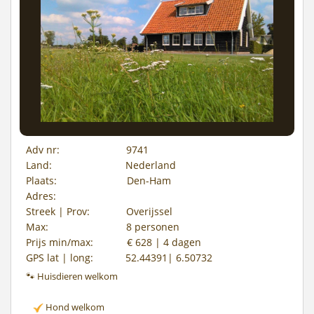
Adv nr:
9741
Land:
Nederland
Plaats:
Den-Ham
Adres:
Streek | Prov:
Overijssel
Max:
8 personen
Prijs min/max:
€ 628 | 4 dagen
GPS lat | long:
52.44391| 6.50732
🐾 Huisdieren welkom
Hond welkom