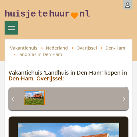
huisje
te
huur
nl
Vakantiehuis
Nederland
Overijssel
Den-Ham
Landhuis in Den-Ham
Vakantiehuis 'Landhuis in Den-Ham' kopen in
Den-Ham
,
Overijssel
: