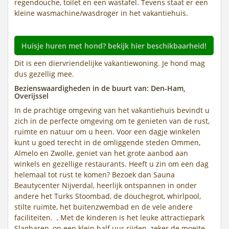
regendouche, toilet en een wastafel. Tevens staat er een
kleine wasmachine/wasdroger in het vakantiehuis.
Huisje huren met hond? bekijk hier beschikbaarheid!
Dit is een diervriendelijke vakantiewoning. Je hond mag
dus gezellig mee.
Bezienswaardigheden in de buurt van: Den-Ham,
Overijssel
In de prachtige omgeving van het vakantiehuis bevindt u
zich in de perfecte omgeving om te genieten van de rust,
ruimte en natuur om u heen. Voor een dagje winkelen
kunt u goed terecht in de omliggende steden Ommen,
Almelo en Zwolle, geniet van het grote aanbod aan
winkels en gezellige restaurants. Heeft u zin om een dag
helemaal tot rust te komen? Bezoek dan Sauna
Beautycenter Nijverdal, heerlijk ontspannen in onder
andere het Turks Stoombad, de douchegrot, whirlpool,
stilte ruimte, het buitenzwembad en de vele andere
faciliteiten. , Met de kinderen is het leuke attractiepark
Slagharen, op een klein half uur rijden, zeker de moeite