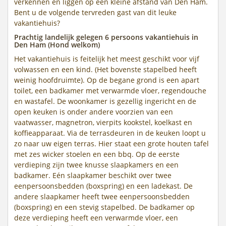
verkennen en liggen op een kleine afstand van Den Ham.
Bent u de volgende tervreden gast van dit leuke
vakantiehuis?
Prachtig landelijk gelegen 6 persoons vakantiehuis in
Den Ham (Hond welkom)
Het vakantiehuis is feitelijk het meest geschikt voor vijf
volwassen en een kind. (Het bovenste stapelbed heeft
weinig hoofdruimte). Op de begane grond is een apart
toilet, een badkamer met verwarmde vloer, regendouche
en wastafel. De woonkamer is gezellig ingericht en de
open keuken is onder andere voorzien van een
vaatwasser, magnetron, vierpits kookstel, koelkast en
koffieapparaat. Via de terrasdeuren in de keuken loopt u
zo naar uw eigen terras. Hier staat een grote houten tafel
met zes wicker stoelen en een bbq. Op de eerste
verdieping zijn twee knusse slaapkamers en een
badkamer. Eén slaapkamer beschikt over twee
eenpersoonsbedden (boxspring) en een ladekast. De
andere slaapkamer heeft twee eenpersoonsbedden
(boxspring) en een stevig stapelbed. De badkamer op
deze verdieping heeft een verwarmde vloer, een