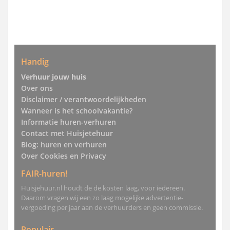
Handig
Verhuur jouw huis
Over ons
Disclaimer / verantwoordelijkheden
Wanneer is het schoolvakantie?
Informatie huren-verhuren
Contact met Huisjetehuur
Blog: huren en verhuren
Over Cookies en Privacy
FAIR-huren!
Huisjehuur.nl houdt de de kosten laag, voor iedereen.
Daarom vragen wij een zo laag mogelijke advertentie-
vergoeding per jaar aan de verhuurders en geen commissie.
Populair