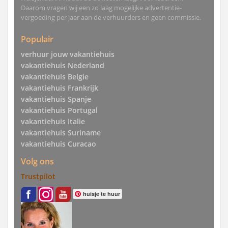
Daarom vragen wij een zo laag mogelijke advertentie-
vergoeding per jaar aan de verhuurders en geen commissie.
Populair
verhuur jouw vakantiehuis
vakantiehuis Nederland
vakantiehuis Belgie
vakantiehuis Frankrijk
vakantiehuis Spanje
vakantiehuis Portugal
vakantiehuis Italie
vakantiehuis Suriname
vakantiehuis Curacao
Volg ons
Trustpilot
huisje te huur