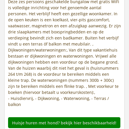
Deze zes persoons geschakelde bungalow met gratis WiFi
is volledige inrichting voor het genoemde aantal
personen. Het verblijf heeft een gezellige woonkamer. In
de open keuken is een koelkast, vier-pits gascomfort,
vaatwasser, magnetron en een afzuigkap aanwezig. Er zijn
drie slaapkamers met boxspringbedden en op de
verdieping bevindt zich een badkamer. Buiten het verbijf
vindt u een terras óf balkon met meubilair. ,
Dijkwoningen/waterwoningen:, Van dit type vakantiehuis
bestaan er dijkwoningen en waterwoningen. Vrijwel alle
dijkwoningen hebben een voordeur op de begane grond.
Van de huizen waarbij dit niet het geval is (huisnummers
264 t/m 268) is de voordeur te bereiken middels een
kleine trap. De waterwoningen (nummers 300b + 300c)
zijn te bereiken middels een flinke trap. , Met voorkeur te
boeken (hiervoor betaalt u voorkeurskosten):,
- Huisdiervrij, - Dijkwoning, - Waterwoning, - Terras /
balkon
Huisje huren met hond? bekijk hier beschikbaarheid!