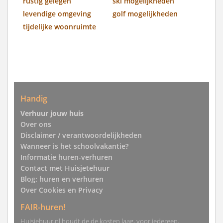
rustig gelegen
ski mogelijkheden
levendige omgeving
golf mogelijkheden
tijdelijke woonruimte
Handig
Verhuur jouw huis
Over ons
Disclaimer / verantwoordelijkheden
Wanneer is het schoolvakantie?
Informatie huren-verhuren
Contact met Huisjetehuur
Blog: huren en verhuren
Over Cookies en Privacy
FAIR-huren!
Huisjehuur.nl houdt de de kosten laag, voor iedereen.