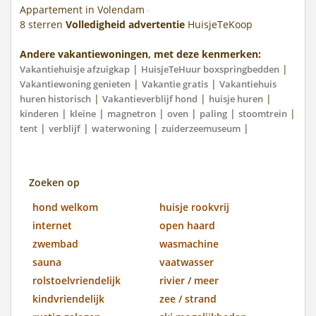
Appartement in Volendam
8
sterren
Volledigheid advertentie
HuisjeTeKoop
Andere vakantiewoningen, met deze kenmerken:
|
|
Vakantiehuisje afzuigkap
HuisjeTeHuur boxspringbedden
|
|
Vakantiewoning genieten
Vakantie gratis
Vakantiehuis
|
|
|
huren historisch
Vakantieverblijf hond
huisje huren
|
|
|
|
|
|
kinderen
kleine
magnetron
oven
paling
stoomtrein
|
|
|
|
tent
verblijf
waterwoning
zuiderzeemuseum
Zoeken op
hond welkom
huisje rookvrij
internet
open haard
zwembad
wasmachine
sauna
vaatwasser
rolstoelvriendelijk
rivier / meer
kindvriendelijk
zee / strand