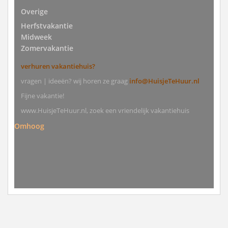
Overige
Herfstvakantie
Midweek
Zomervakantie
verhuren vakantiehuis?
vragen | ideeën? wij horen ze graag
info@HuisjeTeHuur.nl
Fijne vakantie!
www.HuisjeTeHuur.nl, zoek een vriendelijk vakantiehuis
Omhoog