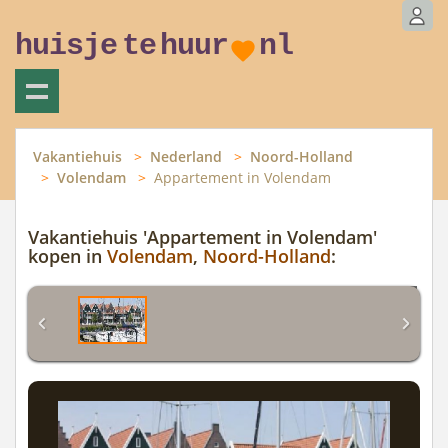
huisje
te
huur
nl
Vakantiehuis
Nederland
Noord-Holland
Volendam
Appartement in Volendam
Vakantiehuis 'Appartement in Volendam'
kopen in
Volendam
,
Noord-Holland
: