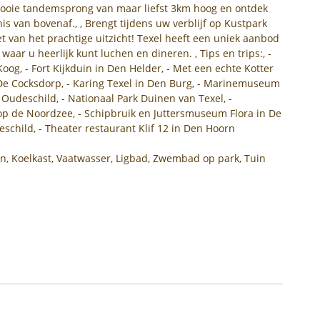
mooie tandemsprong van maar liefst 3km hoog en ontdek
s van bovenaf., , Brengt tijdens uw verblijf op Kustpark
t van het prachtige uitzicht! Texel heeft een uniek aanbod
aar u heerlijk kunt luchen en dineren. , Tips en trips:, -
oog, - Fort Kijkduin in Den Helder, - Met een echte Kotter
 De Cocksdorp, - Karing Texel in Den Burg, - Marinemuseum
Oudeschild, - Nationaal Park Duinen van Texel, -
op de Noordzee, - Schipbruik en Juttersmuseum Flora in De
eschild, - Theater restaurant Klif 12 in Den Hoorn
on, Koelkast, Vaatwasser, Ligbad, Zwembad op park, Tuin