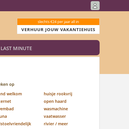
slechts €24 per jaar all in
VERHUUR JOUW VAKANTIEHUIS
LAST MINUTE
eken op
ond welkom
huisje rookvrij
ternet
open haard
wembad
wasmachine
una
vaatwasser
lstoelvriendelijk
rivier / meer