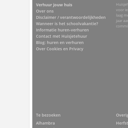
Huisjeh
Verhuur jouw huis
voor i
Over ons
laag mo
Disclaimer / verantwoordelijkheden
jaar a
Wanneer is het schoolvakantie?
commis
Informatie huren-verhuren
Contact met Huisjetehuur
Blog: huren en verhuren
Over Cookies en Privacy
Te bezoeken
Overi
Alhambra
Herfs