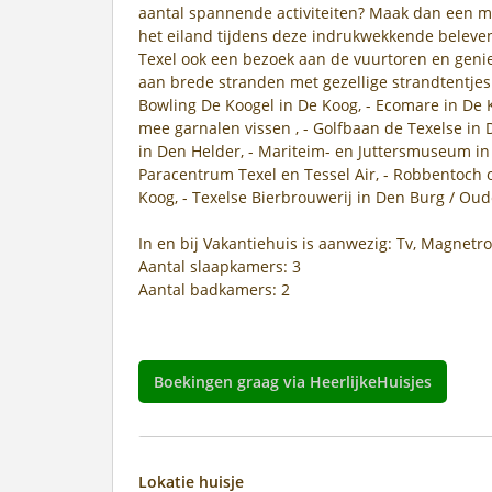
aantal spannende activiteiten? Maak dan een 
het eiland tijdens deze indrukwekkende beleveni
Texel ook een bezoek aan de vuurtoren en genie
aan brede stranden met gezellige strandtentjes w
Bowling De Koogel in De Koog, - Ecomare in De K
mee garnalen vissen , - Golfbaan de Texelse in
in Den Helder, - Mariteim- en Juttersmuseum in 
Paracentrum Texel en Tessel Air, - Robbentoch 
Koog, - Texelse Bierbrouwerij in Den Burg / Oud
In en bij Vakantiehuis is aanwezig: Tv, Magnetr
Aantal slaapkamers: 3
Aantal badkamers: 2
Boekingen graag via HeerlijkeHuisjes
Lokatie huisje