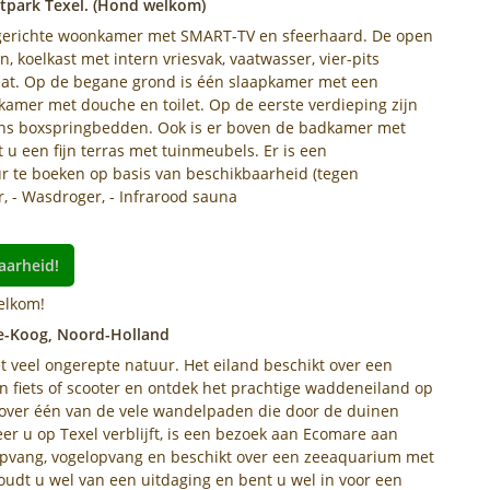
stpark Texel. (Hond welkom)
 ingerichte woonkamer met SMART-TV en sfeerhaard. De open
koelkast met intern vriesvak, vaatwasser, vier-pits
aat. Op de begane grond is één slaapkamer met een
mer met douche en toilet. Op de eerste verdieping zijn
ns boxspringbedden. Ook is er boven de badkamer met
t u een fijn terras met tuinmeubels. Er is een
r te boeken op basis van beschikbaarheid (tegen
r, - Wasdroger, - Infrarood sauna
aarheid!
elkom!
De-Koog, Noord-Holland
t veel ongerepte natuur. Het eiland beschikt over een
n fiets of scooter en ontdek het prachtige waddeneiland op
over één van de vele wandelpaden die door de duinen
er u op Texel verblijft, is een bezoek aan Ecomare aan
pvang, vogelopvang en beschikt over een zeeaquarium met
oudt u wel van een uitdaging en bent u wel in voor een