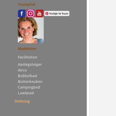
Trustpilot
huisje te huur
Madeleine
Faciliteiten
Aanlegsteiger
Airco
Bubbelbad
Buitenkeuken
Campingbed
Laadpaal
Omhoog