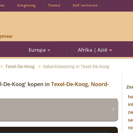
ten
Omgeving
Thema
Zelf verhuren
genaar
Europa
Afrika | Azië
Texel-De-Koog
Vakantiewoning in Texel-De-Koog
el-De-Koog' kopen in
Texel-De-Koog
,
Noord-
Zo
h
in
z
sa
ro