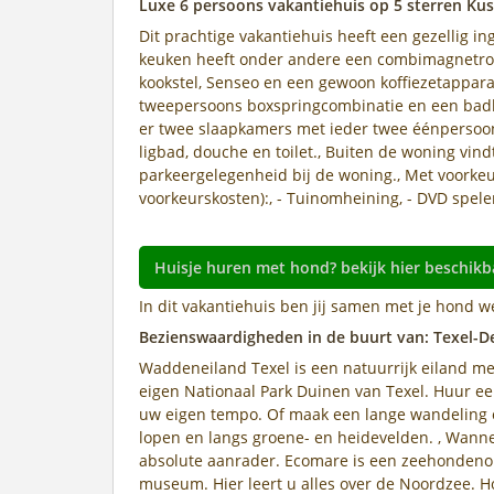
Luxe 6 persoons vakantiehuis op 5 sterren Ku
Dit prachtige vakantiehuis heeft een gezellig
keuken heeft onder andere een combimagnetron, 
kookstel, Senseo en een gewoon koffiezetappar
tweepersoons boxspringcombinatie en een badka
er twee slaapkamers met ieder twee éénpersoo
ligbad, douche en toilet., Buiten de woning vind
parkeergelegenheid bij de woning., Met voorkeu
voorkeurskosten):, - Tuinomheining, - DVD spele
Huisje huren met hond? bekijk hier beschikb
In dit vakantiehuis ben jij samen met je hond w
Bezienswaardigheden in de buurt van: Texel-
Waddeneiland Texel is een natuurrijk eiland me
eigen Nationaal Park Duinen van Texel. Huur ee
uw eigen tempo. Of maak een lange wandeling 
lopen en langs groene- en heidevelden. , Wanne
absolute aanrader. Ecomare is een zeehondeno
museum. Hier leert u alles over de Noordzee. H