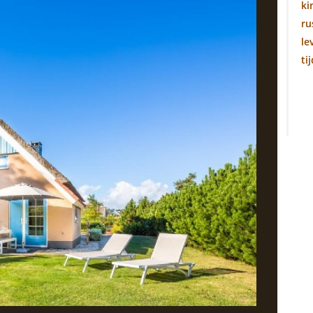
ki
ru
le
ti