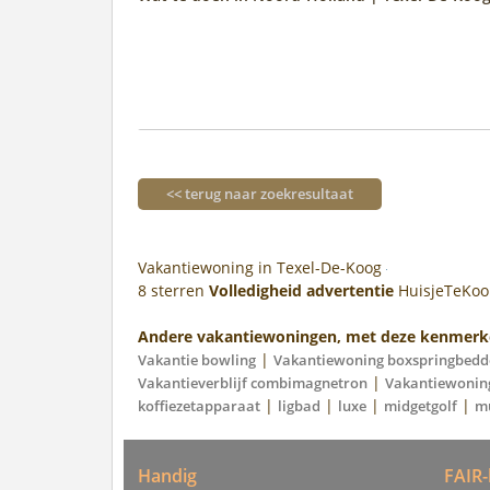
<< terug naar zoekresultaat
Vakantiewoning in Texel-De-Koog
8
sterren
Volledigheid advertentie
HuisjeTeKo
Andere vakantiewoningen, met deze kenmerk
|
Vakantie bowling
Vakantiewoning boxspringbedd
|
Vakantieverblijf combimagnetron
Vakantiewoning
|
|
|
|
koffiezetapparaat
ligbad
luxe
midgetgolf
m
Handig
FAIR-