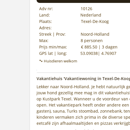
Adv nr:
10126
Land:
Nederland
Plaats:
Texel-De-Koog
Adres:
Streek | Prov:
Noord-Holland
Max:
8 personen
Prijs min/max:
€ 885.50 | 3 dagen
GPS lat | long:
53.09038| 4.76907
🐾 Huisdieren welkom
Vakantiehuis 'Vakantiewoning in Texel-De-Koo
Lekker naar Noord-Holland. Je hebt natuurlijk g
jouw hond gezellig mee mag in dit vakantiehuis!
op Kustpark Texel. Wanneer u de voordeur van di
open. Het vakantiepark heeft onder andere een 
gasten), sauna, Turks stoombad, zonnebank, te
kinderen vermaken zich prima in de diverse spe
eetcafé zijn afhaalmaaltijden en pizzas verkrijg