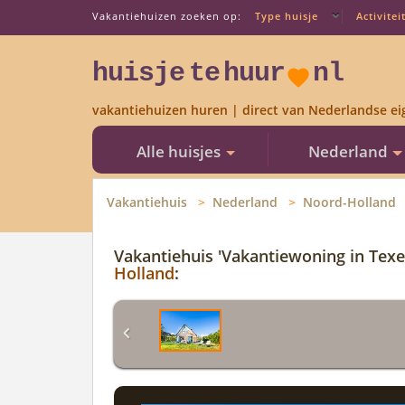
Vakantiehuizen zoeken op:
Type huisje
Activitei
huisje
te
huur
nl
vakantiehuizen huren | direct van Nederlandse ei
Alle huisjes
Nederland
Vakantiehuis
Nederland
Noord-Holland
Vakantiehuis 'Vakantiewoning in Tex
Holland
: