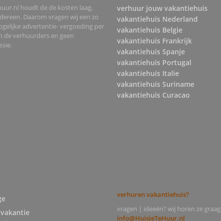
uur.nl houdt de de kosten laag,
verhuur jouw vakantiehuis
edereen. Daarom vragen wij een zo
vakantiehuis Nederland
gelijke advertentie- vergoeding per
vakantiehuis Belgie
an de verhuurders en geen
vakantiehuis Frankrijk
sie.
vakantiehuis Spanje
vakantiehuis Portugal
vakantiehuis Italie
vakantiehuis Suriname
vakantiehuis Curacao
verhuren vakantiehuis?
ge
vragen | ideeën? wij horen ze graag
tvakantie
info@HuisjeTeHuur.nl