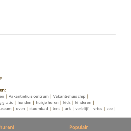
op
en:
|
|
|
en
Vakantiehuis centrum
Vakantiehuis chip
|
|
|
|
|
 gratis
honden
huisje huren
kids
kinderen
|
|
|
|
|
|
|
|
useum
oven
stoombad
tent
urk
verblijf
vries
zee
huren!
Populair