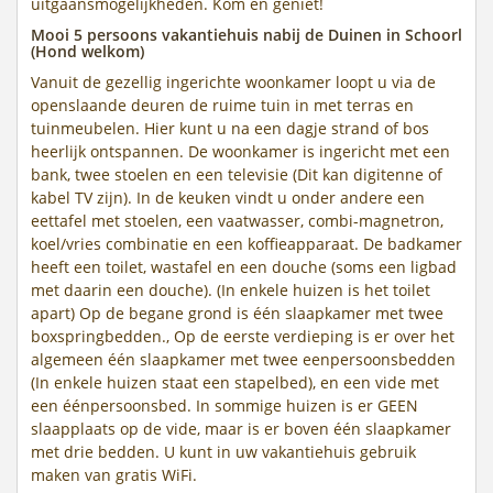
uitgaansmogelijkheden. Kom en geniet!
Mooi 5 persoons vakantiehuis nabij de Duinen in Schoorl
(Hond welkom)
Vanuit de gezellig ingerichte woonkamer loopt u via de
openslaande deuren de ruime tuin in met terras en
tuinmeubelen. Hier kunt u na een dagje strand of bos
heerlijk ontspannen. De woonkamer is ingericht met een
bank, twee stoelen en een televisie (Dit kan digitenne of
kabel TV zijn). In de keuken vindt u onder andere een
eettafel met stoelen, een vaatwasser, combi-magnetron,
koel/vries combinatie en een koffieapparaat. De badkamer
heeft een toilet, wastafel en een douche (soms een ligbad
met daarin een douche). (In enkele huizen is het toilet
apart) Op de begane grond is één slaapkamer met twee
boxspringbedden., Op de eerste verdieping is er over het
algemeen één slaapkamer met twee eenpersoonsbedden
(In enkele huizen staat een stapelbed), en een vide met
een éénpersoonsbed. In sommige huizen is er GEEN
slaapplaats op de vide, maar is er boven één slaapkamer
met drie bedden. U kunt in uw vakantiehuis gebruik
maken van gratis WiFi.