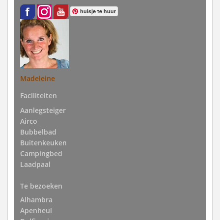
huisje te huur
Madeleine
Faciliteiten
Aanlegsteiger
Airco
Bubbelbad
Buitenkeuken
Campingbed
Laadpaal
Te bezoeken
Alhambra
Apenheul