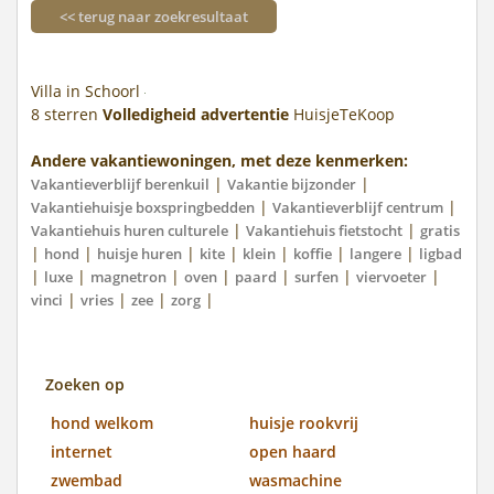
<< terug naar zoekresultaat
Villa in Schoorl
8
sterren
Volledigheid advertentie
HuisjeTeKoop
Andere vakantiewoningen, met deze kenmerken:
|
|
Vakantieverblijf berenkuil
Vakantie bijzonder
|
|
Vakantiehuisje boxspringbedden
Vakantieverblijf centrum
|
|
Vakantiehuis huren culturele
Vakantiehuis fietstocht
gratis
|
|
|
|
|
|
|
hond
huisje huren
kite
klein
koffie
langere
ligbad
|
|
|
|
|
|
|
luxe
magnetron
oven
paard
surfen
viervoeter
|
|
|
|
vinci
vries
zee
zorg
Zoeken op
hond welkom
huisje rookvrij
internet
open haard
zwembad
wasmachine