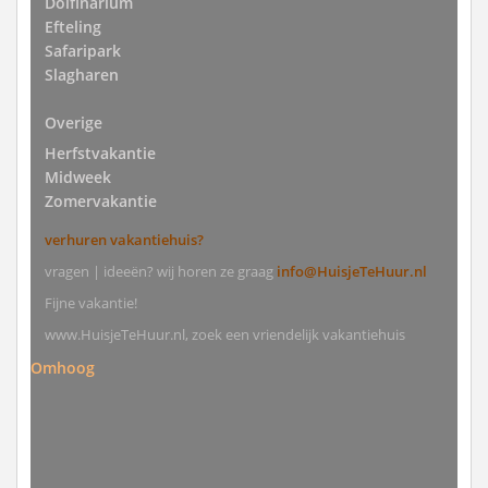
Dolfinarium
Efteling
Safaripark
Slagharen
Overige
Herfstvakantie
Midweek
Zomervakantie
verhuren vakantiehuis?
vragen | ideeën? wij horen ze graag
info@HuisjeTeHuur.nl
Fijne vakantie!
www.HuisjeTeHuur.nl, zoek een vriendelijk vakantiehuis
Omhoog