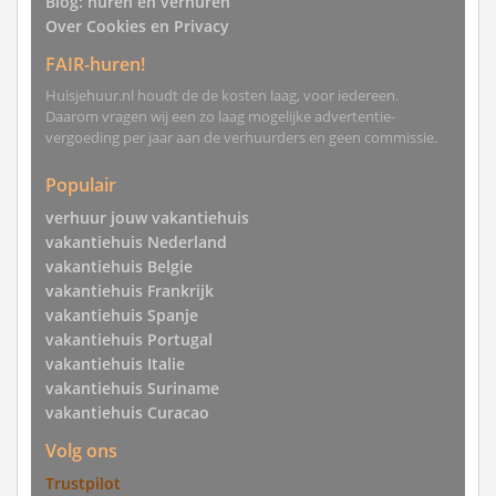
Blog: huren en verhuren
Over Cookies en Privacy
FAIR-huren!
Huisjehuur.nl houdt de de kosten laag, voor iedereen.
Daarom vragen wij een zo laag mogelijke advertentie-
vergoeding per jaar aan de verhuurders en geen commissie.
Populair
verhuur jouw vakantiehuis
vakantiehuis Nederland
vakantiehuis Belgie
vakantiehuis Frankrijk
vakantiehuis Spanje
vakantiehuis Portugal
vakantiehuis Italie
vakantiehuis Suriname
vakantiehuis Curacao
Volg ons
Trustpilot