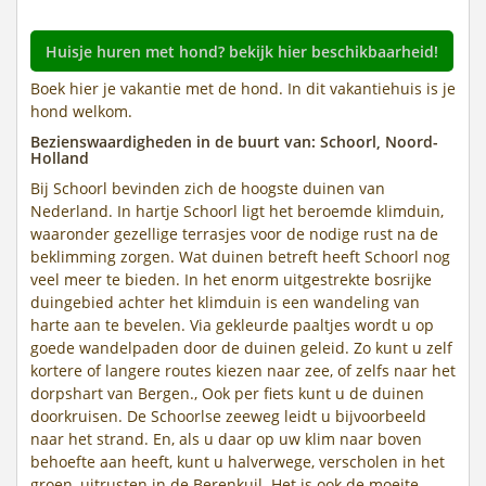
Huisje huren met hond? bekijk hier beschikbaarheid!
Boek hier je vakantie met de hond. In dit vakantiehuis is je
hond welkom.
Bezienswaardigheden in de buurt van: Schoorl, Noord-
Holland
Bij Schoorl bevinden zich de hoogste duinen van
Nederland. In hartje Schoorl ligt het beroemde klimduin,
waaronder gezellige terrasjes voor de nodige rust na de
beklimming zorgen. Wat duinen betreft heeft Schoorl nog
veel meer te bieden. In het enorm uitgestrekte bosrijke
duingebied achter het klimduin is een wandeling van
harte aan te bevelen. Via gekleurde paaltjes wordt u op
goede wandelpaden door de duinen geleid. Zo kunt u zelf
kortere of langere routes kiezen naar zee, of zelfs naar het
dorpshart van Bergen., Ook per fiets kunt u de duinen
doorkruisen. De Schoorlse zeeweg leidt u bijvoorbeeld
naar het strand. En, als u daar op uw klim naar boven
behoefte aan heeft, kunt u halverwege, verscholen in het
groen, uitrusten in de Berenkuil. Het is ook de moeite