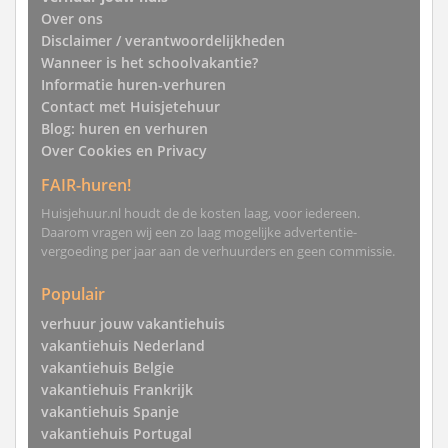
Over ons
Disclaimer / verantwoordelijkheden
Wanneer is het schoolvakantie?
Informatie huren-verhuren
Contact met Huisjetehuur
Blog: huren en verhuren
Over Cookies en Privacy
FAIR-huren!
Huisjehuur.nl houdt de de kosten laag, voor iedereen.
Daarom vragen wij een zo laag mogelijke advertentie-
vergoeding per jaar aan de verhuurders en geen commissie.
Populair
verhuur jouw vakantiehuis
vakantiehuis Nederland
vakantiehuis Belgie
vakantiehuis Frankrijk
vakantiehuis Spanje
vakantiehuis Portugal