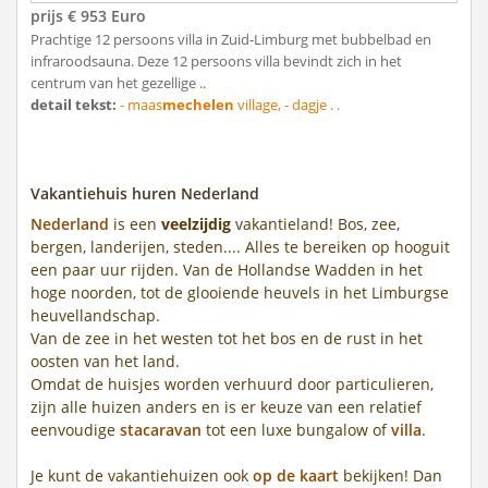
prijs € 953 Euro
Prachtige 12 persoons villa in Zuid-Limburg met bubbelbad en
infraroodsauna. Deze 12 persoons villa bevindt zich in het
centrum van het gezellige ..
detail tekst:
- maas
mechelen
village, - dagje . .
Vakantiehuis huren Nederland
Nederland
is een
veelzijdig
vakantieland! Bos, zee,
bergen, landerijen, steden.... Alles te bereiken op hooguit
een paar uur rijden. Van de Hollandse Wadden in het
hoge noorden, tot de glooiende heuvels in het Limburgse
heuvellandschap.
Van de zee in het westen tot het bos en de rust in het
oosten van het land.
Omdat de huisjes worden verhuurd door particulieren,
zijn alle huizen anders en is er keuze van een relatief
eenvoudige
stacaravan
tot een luxe bungalow of
villa
.
Je kunt de vakantiehuizen ook
op de kaart
bekijken! Dan