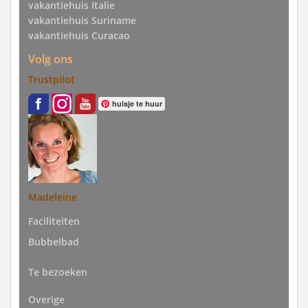
vakantiehuis Italie
vakantiehuis Suriname
vakantiehuis Curacao
Volg ons
Trustpilot
huisje te huur
Madeleine
Faciliteiten
Bubbelbad
Te bezoeken
Overige