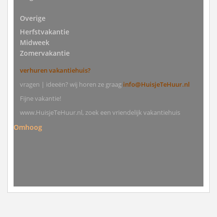
Overige
Herfstvakantie
Midweek
Zomervakantie
verhuren vakantiehuis?
vragen | ideeën? wij horen ze graag
info@HuisjeTeHuur.nl
Fijne vakantie!
www.HuisjeTeHuur.nl, zoek een vriendelijk vakantiehuis
Omhoog