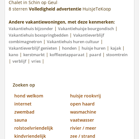
Chalet in Schin op Geul
8
sterren
Volledigheid advertentie
HuisjeTeKoop
Andere vakantiewoningen, met deze kenmerken:
|
|
Vakantiehuis bijzonder
Vakantiehuisje bourgondisch
|
Vakantiehuis boxspringbedden
Vakantieverblijf
|
|
combimagnetron
Vakantiehuis huren cultuur
|
|
|
|
Vakantieverblijf genieten
honden
huisje huren
kajak
|
|
|
|
kano
kerstmarkt
koffiezetapparaat
paard
stoomtrein
|
|
|
verblijf
vries
Zoeken op
hond welkom
huisje rookvrij
internet
open haard
zwembad
wasmachine
sauna
vaatwasser
rolstoelvriendelijk
rivier / meer
kindvriendelijk
zee / strand