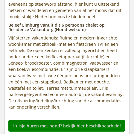
eveneens op steenworp afstand, hier kunt u uitstekend
fietsen of wandelen en genieten van al het moois dat dit
mooie stukje Nederland ons te bieden heeft.
Beleef Limburg vanuit dit 6 persoons chalet op
Résidence Valkenburg (Hond welkom)
Vijf sterren vakantiehuis: Ruime en modern ingerichte
woonkamer met zithoek (met een flatscreen TV) en een
eethoek. De open keuken is volledig ingericht en heeft
onder andere een koffiezetapparaat (filterkoffie) en
Senseo, broodrooster, combimagnetron, vaatwasser en
een koel/vriescombinatie. Er zijn drie slaapkamers
waarvan twee met twee éénpersoons boxspringbedden
en één met een stapelbed. Badkamer met douche,
wastafel en toilet. Terras met tuinmeubilair. Er is
parkeergelegenheid voor één auto bij de vakantiewoning.
De uitvoering/indeling/inrichting van de accommodaties
kan onderling verschillen.
Huisje huren met hond? bekijk hier beschikbaarheid!