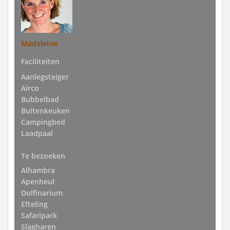
Madeleine
Faciliteiten
Aanlegsteiger
Airco
Bubbelbad
Buitenkeuken
Campingbed
Laadpaal
Te bezoeken
Alhambra
Apenheul
Dolfinarium
Efteling
Safaripark
Slagharen