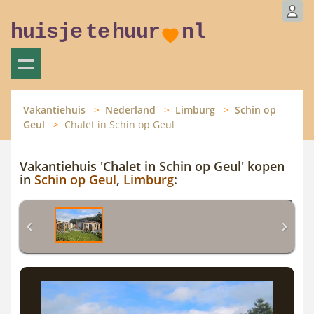
huisje
te
huur
nl
Vakantiehuis
Nederland
Limburg
Schin op
Geul
Chalet in Schin op Geul
Vakantiehuis 'Chalet in Schin op Geul' kopen
in
Schin op Geul
,
Limburg
: