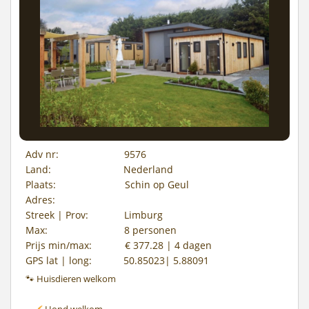
Adv nr:
9576
Land:
Nederland
Plaats:
Schin op Geul
Adres:
Streek | Prov:
Limburg
Max:
8 personen
Prijs min/max:
€ 377.28 | 4 dagen
GPS lat | long:
50.85023| 5.88091
🐾 Huisdieren welkom
Hond welkom