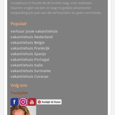
Huisjehuur.nl houdt de de kosten laag, voor iedereen.
Daarom vragen wij een zo laag mogelijke advertentie-
vergoeding per jaar aan de verhuurders en geen commissie.
Populair
verhuur jouw vakantiehuis
vakantiehuis Nederland
vakantiehuis Belgie
vakantiehuis Frankrijk
vakantiehuis Spanje
vakantiehuis Portugal
vakantiehuis Italie
vakantiehuis Suriname
vakantiehuis Curacao
Volg ons
Trustpilot
huisje te huur