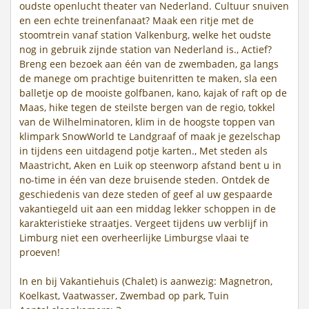
oudste openlucht theater van Nederland. Cultuur snuiven
en een echte treinenfanaat? Maak een ritje met de
stoomtrein vanaf station Valkenburg, welke het oudste
nog in gebruik zijnde station van Nederland is., Actief?
Breng een bezoek aan één van de zwembaden, ga langs
de manege om prachtige buitenritten te maken, sla een
balletje op de mooiste golfbanen, kano, kajak of raft op de
Maas, hike tegen de steilste bergen van de regio, tokkel
van de Wilhelminatoren, klim in de hoogste toppen van
klimpark SnowWorld te Landgraaf of maak je gezelschap
in tijdens een uitdagend potje karten., Met steden als
Maastricht, Aken en Luik op steenworp afstand bent u in
no-time in één van deze bruisende steden. Ontdek de
geschiedenis van deze steden of geef al uw gespaarde
vakantiegeld uit aan een middag lekker schoppen in de
karakteristieke straatjes. Vergeet tijdens uw verblijf in
Limburg niet een overheerlijke Limburgse vlaai te
proeven!
In en bij Vakantiehuis (Chalet) is aanwezig: Magnetron,
Koelkast, Vaatwasser, Zwembad op park, Tuin