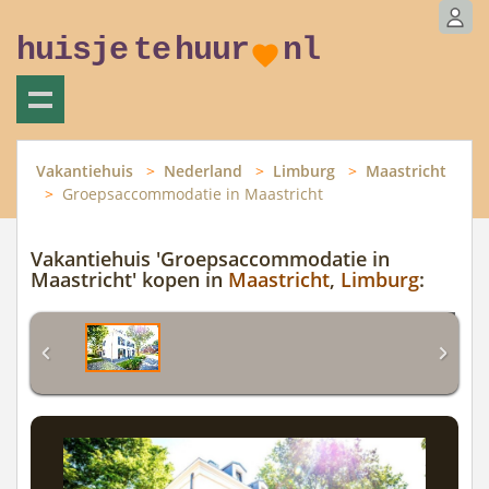
huisje
te
huur
nl
Vakantiehuis
Nederland
Limburg
Maastricht
Groepsaccommodatie in Maastricht
Vakantiehuis 'Groepsaccommodatie in
Maastricht' kopen in
Maastricht
,
Limburg
: