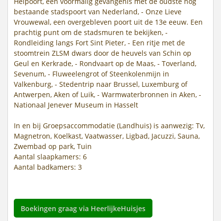
Helpoort, een voormalig gevangenis met de oudste nog
bestaande stadspoort van Nederland, - Onze Lieve
Vrouwewal, een overgebleven poort uit de 13e eeuw. Een
prachtig punt om de stadsmuren te bekijken, -
Rondleiding langs Fort Sint Pieter, - Een ritje met de
stoomtrein ZLSM dwars door de heuvels van Schin op
Geul en Kerkrade, - Rondvaart op de Maas, - Toverland,
Sevenum, - Fluweelengrot of Steenkolenmijn in
Valkenburg, - Stedentrip naar Brussel, Luxemburg of
Antwerpen, Aken of Luik, - Warmwaterbronnen in Aken, -
Nationaal Jenever Museum in Hasselt
In en bij Groepsaccommodatie (Landhuis) is aanwezig: Tv,
Magnetron, Koelkast, Vaatwasser, Ligbad, Jacuzzi, Sauna,
Zwembad op park, Tuin
Aantal slaapkamers: 6
Aantal badkamers: 3
Boekingen graag via HeerlijkeHuisjes