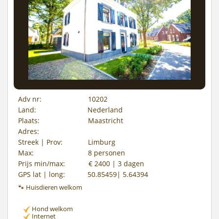
Adv nr:
10202
Land:
Nederland
Plaats:
Maastricht
Adres:
Streek | Prov:
Limburg
Max:
8 personen
Prijs min/max:
€ 2400 | 3 dagen
GPS lat | long:
50.85459| 5.64394
🐾 Huisdieren welkom
Hond welkom
Internet