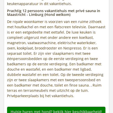
keukenapparatuur in dit vakantiehuis.
Prachtig 12 persoons vakantiehuis met privé sauna in
Maastricht - Limburg (Hond welkom)
De royale woonkamer is voorzien van een ruime zithoek
met houtkachel en met een flatscreen televisie. Daarnaast
is er een eetgedeelte met eettafel. De luxe keuken is
compleet uitgerust met onder andere een koelkast,
magnetron, vaatwasmachine, elektrische waterkoker,
oven, kookplaat, broodrooster en Nespresso. Er is een
separaat toilet. Er zijn vier slaapkamers met twee
éénpersoonsbedden op de eerste verdieping en twee
badkamers op de eerste verdieping. Een badkamer met
douche en wastafel, en een badkamer met ligbad,
dubbele wastafel en een toilet. Op de tweede verdieping
zijn er twee slaapkamers met een tweepersoonsbed en
een badkamer met douche, toilet en finse sauna. , Ruim
terras en terrasmeubels met uitzicht op de tuin.
Privéparkeerplaats bij het vakantiehuis.
Huisje huren met hond? bekijk hier beschikbaarheid!