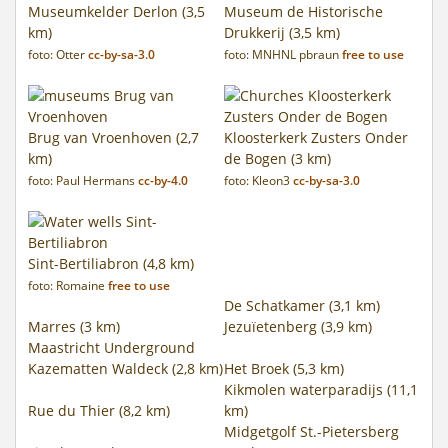
Museumkelder Derlon (3,5
Museum de Historische
km)
Drukkerij (3,5 km)
foto: Otter
cc-by-sa-3.0
foto: MNHNL pbraun
free to use
Brug van Vroenhoven (2,7
Kloosterkerk Zusters Onder
km)
de Bogen (3 km)
foto: Paul Hermans
cc-by-4.0
foto: Kleon3
cc-by-sa-3.0
Sint-Bertiliabron (4,8 km)
foto: Romaine
free to use
De Schatkamer (3,1 km)
Marres (3 km)
Jezuïetenberg (3,9 km)
Maastricht Underground
Kazematten Waldeck (2,8 km)
Het Broek (5,3 km)
Kikmolen waterparadijs (11,1
Rue du Thier (8,2 km)
km)
Midgetgolf St.-Pietersberg