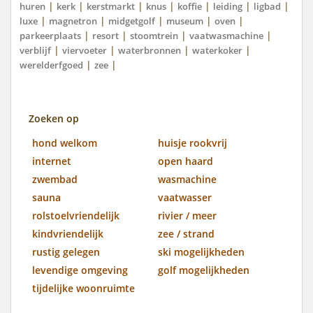
|
|
|
|
|
|
|
huren
kerk
kerstmarkt
knus
koffie
leiding
ligbad
|
|
|
|
|
luxe
magnetron
midgetgolf
museum
oven
|
|
|
|
parkeerplaats
resort
stoomtrein
vaatwasmachine
|
|
|
|
verblijf
viervoeter
waterbronnen
waterkoker
|
|
werelderfgoed
zee
Zoeken op
hond welkom
huisje rookvrij
internet
open haard
zwembad
wasmachine
sauna
vaatwasser
rolstoelvriendelijk
rivier / meer
kindvriendelijk
zee / strand
rustig gelegen
ski mogelijkheden
levendige omgeving
golf mogelijkheden
tijdelijke woonruimte