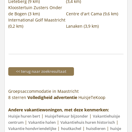
Lieteberg (9 km)
(3,4 km)
Kloostertuin Zusters Onder
de Bogen (3 km)
Centre d'art Cama (9,6 km)
International Golf Maastricht
(0,2 km)
Lanaken (3,9 km)
<< terug naar zoekresultaat
Groepsaccommodatie in Maastricht
8
sterren
Volledigheid advertentie
HuisjeTeKoop
Andere vakantiewoningen, met deze kenmerken:
|
|
Huisje huren bert
HuisjeTeHuur bijzonder
Vakantiehuisje
|
|
|
centrum
Vakantie halen
Vakantiehuis huren historisch
|
|
|
Vakantie hondvriendelijke
houtkachel
huisdieren
huisje