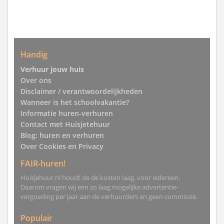
Handig
Verhuur jouw huis
Over ons
Disclaimer / verantwoordelijkheden
Wanneer is het schoolvakantie?
Informatie huren-verhuren
Contact met Huisjetehuur
Blog: huren en verhuren
Over Cookies en Privacy
FAIR-huren!
Huisjehuur.nl houdt de de kosten laag, voor iedereen.
Daarom vragen wij een zo laag mogelijke advertentie-
vergoeding per jaar aan de verhuurders en geen commissie.
Populair