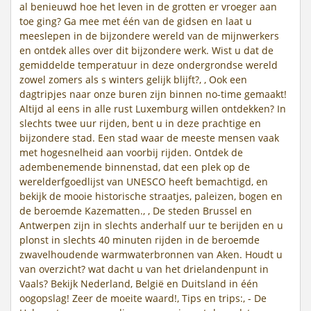
al benieuwd hoe het leven in de grotten er vroeger aan
toe ging? Ga mee met één van de gidsen en laat u
meeslepen in de bijzondere wereld van de mijnwerkers
en ontdek alles over dit bijzondere werk. Wist u dat de
gemiddelde temperatuur in deze ondergrondse wereld
zowel zomers als s winters gelijk blijft?, , Ook een
dagtripjes naar onze buren zijn binnen no-time gemaakt!
Altijd al eens in alle rust Luxemburg willen ontdekken? In
slechts twee uur rijden, bent u in deze prachtige en
bijzondere stad. Een stad waar de meeste mensen vaak
met hogesnelheid aan voorbij rijden. Ontdek de
adembenemende binnenstad, dat een plek op de
werelderfgoedlijst van UNESCO heeft bemachtigd, en
bekijk de mooie historische straatjes, paleizen, bogen en
de beroemde Kazematten., , De steden Brussel en
Antwerpen zijn in slechts anderhalf uur te berijden en u
plonst in slechts 40 minuten rijden in de beroemde
zwavelhoudende warmwaterbronnen van Aken. Houdt u
van overzicht? wat dacht u van het drielandenpunt in
Vaals? Bekijk Nederland, België en Duitsland in één
oogopslag! Zeer de moeite waard!, Tips en trips:, - De