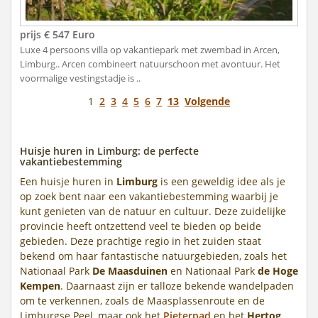
prijs € 547 Euro
Luxe 4 persoons villa op vakantiepark met zwembad in Arcen,
Limburg.. Arcen combineert natuurschoon met avontuur. Het
voormalige vestingstadje is ..
1
2
3
4
5
6
7
13
Volgende
Huisje huren in Limburg: de perfecte
vakantiebestemming
Een huisje huren in
Limburg
is een geweldig idee als je
op zoek bent naar een vakantiebestemming waarbij je
kunt genieten van de natuur en cultuur. Deze zuidelijke
provincie heeft ontzettend veel te bieden op beide
gebieden. Deze prachtige regio in het zuiden staat
bekend om haar fantastische natuurgebieden, zoals het
Nationaal Park
De Maasduinen
en Nationaal Park
de Hoge
Kempen
. Daarnaast zijn er talloze bekende wandelpaden
om te verkennen, zoals de Maasplassenroute en de
Limburgse Peel, maar ook het
Pieterpad
en het
Hertog