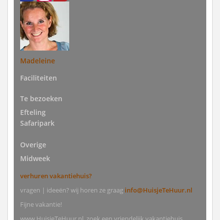
Madeleine
Faciliteiten
Te bezoeken
Efteling
Safaripark
Overige
Midweek
verhuren vakantiehuis?
vragen | ideeën? wij horen ze graag
info@HuisjeTeHuur.nl
Fijne vakantie!
www.HuisjeTeHuur.nl, zoek een vriendelijk vakantiehuis