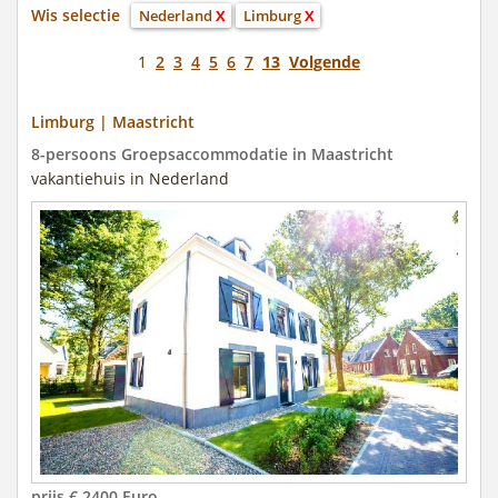
Wis selectie
Nederland
X
Limburg
X
1
2
3
4
5
6
7
13
Volgende
Limburg | Maastricht
8-persoons Groepsaccommodatie in Maastricht
vakantiehuis in Nederland
prijs € 2400 Euro