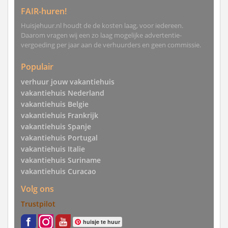
FAIR-huren!
Huisjehuur.nl houdt de de kosten laag, voor iedereen.
Daarom vragen wij een zo laag mogelijke advertentie-
vergoeding per jaar aan de verhuurders en geen commissie.
Populair
verhuur jouw vakantiehuis
vakantiehuis Nederland
vakantiehuis Belgie
vakantiehuis Frankrijk
vakantiehuis Spanje
vakantiehuis Portugal
vakantiehuis Italie
vakantiehuis Suriname
vakantiehuis Curacao
Volg ons
Trustpilot
huisje te huur