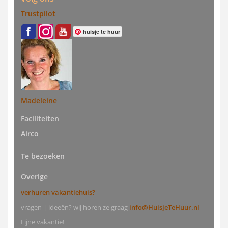
Trustpilot
huisje te huur
Madeleine
Faciliteiten
Airco
Te bezoeken
Overige
verhuren vakantiehuis?
vragen | ideeën? wij horen ze graag
info@HuisjeTeHuur.nl
Fijne vakantie!