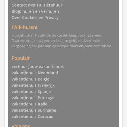
Contact met Huisjetehuur
Blog: huren en verhuren
Over Cookies en Privacy
FAIR-huren!
Huisjehuur.nl houdt de de kosten laag, voor iedereen.
Daarom vragen wij een zo laag mogelijke advertentie-
vergoeding per jaar aan de verhuurders en geen commissie.
Populair
verhuur jouw vakantiehuis
vakantiehuis Nederland
vakantiehuis Belgie
vakantiehuis Frankrijk
vakantiehuis Spanje
vakantiehuis Portugal
vakantiehuis Italie
vakantiehuis Suriname
vakantiehuis Curacao
Volg ons