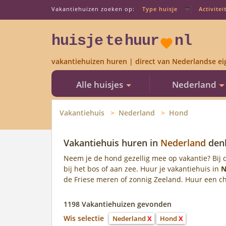
Vakantiehuizen zoeken op:
Type huisje
Activitei
huisje
te
huur
nl
vakantiehuizen huren | direct van Nederlandse ei
Alle huisjes
Nederland
Vakantiehuis
Nederland
Hond
Vakantiehuis huren in
Nederland
den
Neem je de hond gezellig mee op vakantie? Bij d
bij het bos of aan zee. Huur je vakantiehuis in
N
de Friese meren of zonnig Zeeland. Huur een cha
1198 Vakantiehuizen gevonden
Wis selectie
Nederland
X
Hond
X