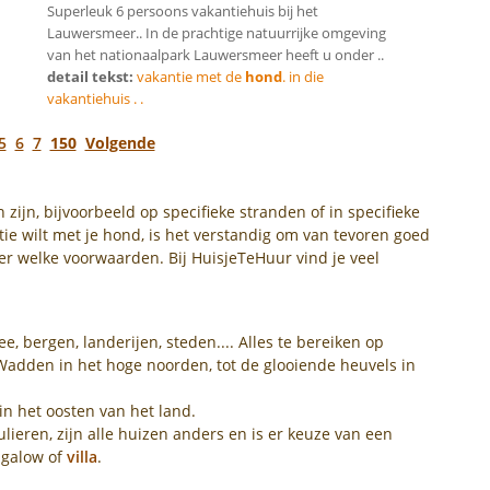
Superleuk 6 persoons vakantiehuis bij het
Lauwersmeer.. In de prachtige natuurrijke omgeving
van het nationaalpark Lauwersmeer heeft u onder ..
detail tekst:
vakantie met de
hond
. in die
vakantiehuis . .
5
6
7
150
Volgende
ijn, bijvoorbeeld op specifieke stranden of in specifieke
tie wilt met je hond, is het verstandig om van tevoren goed
r welke voorwaarden. Bij HuisjeTeHuur vind je veel
e, bergen, landerijen, steden.... Alles te bereiken op
Wadden in het hoge noorden, tot de glooiende heuvels in
in het oosten van het land.
ieren, zijn alle huizen anders en is er keuze van een
ngalow of
villa
.