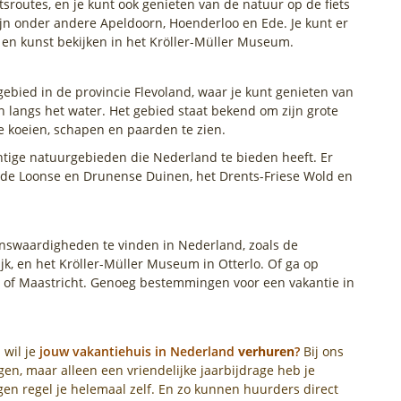
etsroutes, en je kunt ook genieten van de natuur op de fiets
jn onder andere Apeldoorn, Hoenderloo en Ede. Je kunt er
 en kunst bekijken in het Kröller-Müller Museum.
ebied in de provincie Flevoland, waar je kunt genieten van
n langs het water. Het gebied staat bekend om zijn grote
de koeien, schapen en paarden te zien.
chtige natuurgebieden die Nederland te bieden heeft. Er
ls de Loonse en Drunense Duinen, het Drents-Friese Wold en
ienswaardigheden te vinden in Nederland, zoals de
jk, en het Kröller-Müller Museum in Otterlo. Of ga op
 of Maastricht. Genoeg bestemmingen voor een vakantie in
 wil je
jouw vakantiehuis in Nederland
verhuren
?
Bij ons
en, maar alleen een vriendelijke jaarbijdrage heb je
en regel je helemaal zelf. En zo kunnen huurders direct