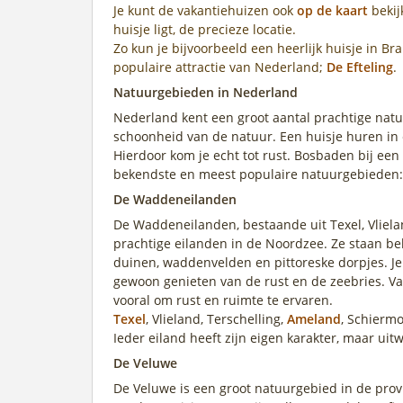
Je kunt de vakantiehuizen ook
op de kaart
bekij
huisje ligt, de precieze locatie.
Zo kun je bijvoorbeeld een heerlijk huisje in 
populaire attractie van Nederland;
De Efteling
.
Natuurgebieden in Nederland
Nederland kent een groot aantal prachtige natu
schoonheid van de natuur. Een huisje huren in
Hierdoor kom je echt tot rust. Bosbaden bij ee
bekendste en meest populaire natuurgebieden:
De Waddeneilanden
De Waddeneilanden, bestaande uit Texel, Vliela
prachtige eilanden in de Noordzee. Ze staan b
duinen, waddenvelden en pittoreske dorpjes. Je k
gewoon genieten van de rust en de zeebries. V
vooral om rust en ruimte te ervaren.
Texel
, Vlieland, Terschelling,
Ameland
, Schiermo
Ieder eiland heeft zijn eigen karakter, maar ui
De Veluwe
De Veluwe is een groot natuurgebied in de prov