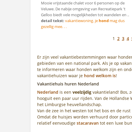
Mooie vrijstaande chalet voor 6 personen op de
Veluwe. De nabije omgeving van Recreatiepark 't
Gelloo biedt vele mogelijkheden tot wandelen en ..
detail tekst:
vakantiewoning. je
hond
mag dus
gezellig mee. . .
1
2
3
4
Er zijn veel vakantiebestemmingen waar honden z
gebieden van een national park. Als je op vakan
te informeren waar honden welkom zijn en onde
vakantiehuizen waar je
hond welkom is
!
Vakantiehuis huren Nederland
Nederland
is een
veelzijdig
vakantieland! Bos, ze
hooguit een paar uur rijden. Van de Hollandse 
het Limburgse heuvellandschap.
Van de zee in het westen tot het bos en de rust 
Omdat de huisjes worden verhuurd door particul
relatief eenvoudige
stacaravan
tot een luxe bu