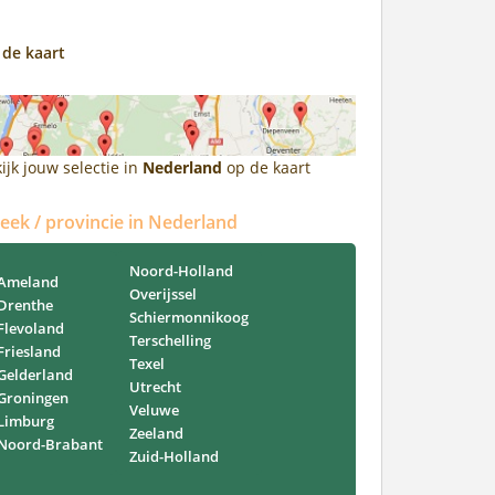
 de kaart
ijk jouw selectie in
Nederland
op de kaart
reek / provincie in Nederland
Noord-Holland
Ameland
Overijssel
Drenthe
Schiermonnikoog
Flevoland
Terschelling
Friesland
Texel
Gelderland
Utrecht
Groningen
Veluwe
Limburg
Zeeland
Noord-Brabant
Zuid-Holland