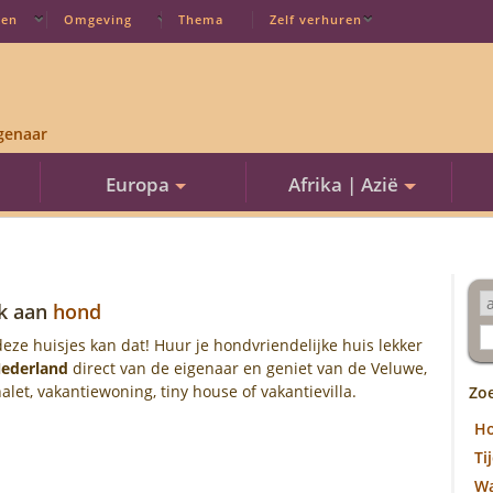
ten
Omgeving
Thema
Zelf verhuren
genaar
Europa
Afrika | Azië
k aan
hond
eze huisjes kan dat! Huur je hondvriendelijke huis lekker
ederland
direct van de eigenaar en geniet van de Veluwe,
let, vakantiewoning, tiny house of vakantievilla.
Zo
H
Ti
W