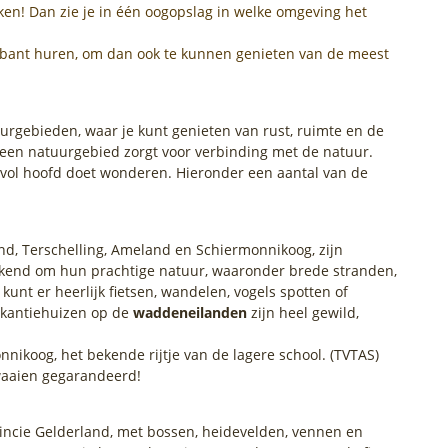
ken! Dan zie je in één oogopslag in welke omgeving het
Brabant huren, om dan ook te kunnen genieten van de meest
urgebieden, waar je kunt genieten van rust, ruimte en de
 een natuurgebied zorgt voor verbinding met de natuur.
n vol hoofd doet wonderen. Hieronder een aantal van de
nd, Terschelling, Ameland en Schiermonnikoog, zijn
ekend om hun prachtige natuur, waaronder brede stranden,
unt er heerlijk fietsen, wandelen, vogels spotten of
akantiehuizen op de
waddeneilanden
zijn heel gewild,
nnikoog, het bekende rijtje van de lagere school. (TVTAS)
twaaien gegarandeerd!
incie Gelderland, met bossen, heidevelden, vennen en