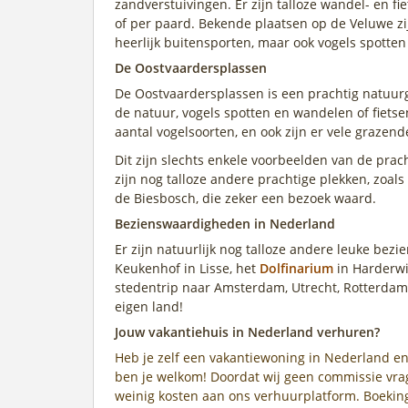
zandverstuivingen. Er zijn talloze wandel- en fi
of per paard. Bekende plaatsen op de Veluwe zi
heerlijk buitensporten, maar ook vogels spotten
De Oostvaardersplassen
De Oostvaardersplassen is een prachtig natuurg
de natuur, vogels spotten en wandelen of fietse
aantal vogelsoorten, en ook zijn er vele grazen
Dit zijn slechts enkele voorbeelden van de pra
zijn nog talloze andere prachtige plekken, zoa
de Biesbosch, die zeker een bezoek waard.
Bezienswaardigheden in Nederland
Er zijn natuurlijk nog talloze andere leuke bez
Keukenhof in Lisse, het
Dolfinarium
in Harderwi
stedentrip naar Amsterdam, Utrecht, Rotterdam
eigen land!
Jouw vakantiehuis in Nederland verhuren?
Heb je zelf een vakantiewoning in Nederland en
ben je welkom! Doordat wij geen commissie vrag
weinig kosten aan ons verhuurplatform. Boeking