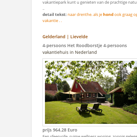
vakantiepark kunt u genieten van de prachtige natu
..
detail tekst:
naar drenthe. als je
hond
ook graag o
vakantie . .
Gelderland | Lievelde
4-persoons Het Roodborstje 4-persoons
vakantiehuis in Nederland
prijs 964.28 Euro
Een sfeervolle, ruime wellness woning, zonnig geleg