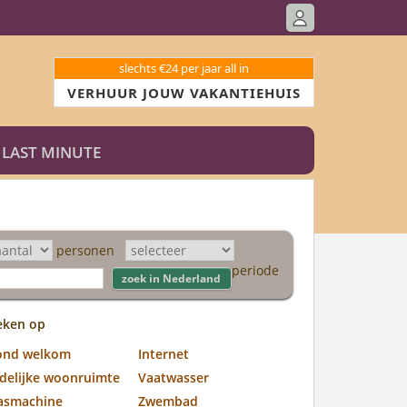
slechts €24 per jaar all in
VERHUUR JOUW VAKANTIEHUIS
LAST MINUTE
personen
periode
eken op
ond welkom
Internet
jdelijke woonruimte
Vaatwasser
asmachine
Zwembad