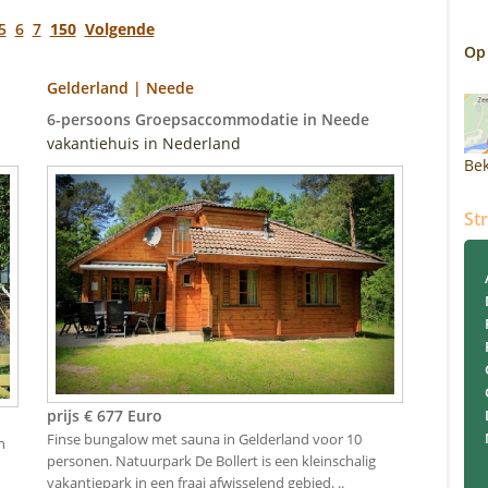
5
6
7
150
Volgende
Op
Gelderland | Neede
6-persoons Groepsaccommodatie in Neede
vakantiehuis in Nederland
Bek
St
prijs € 677 Euro
Finse bungalow met sauna in Gelderland voor 10
n
personen. Natuurpark De Bollert is een kleinschalig
vakantiepark in een fraai afwisselend gebied. ..