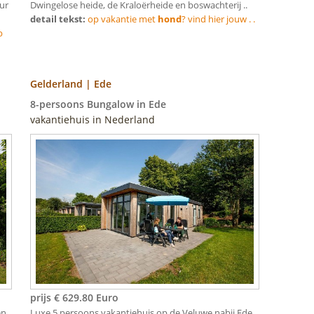
ur
Dwingelose heide, de Kraloërheide en boswachterij ..
detail tekst:
op vakantie met
hond
? vind hier jouw . .
p
Gelderland | Ede
8-persoons Bungalow in Ede
vakantiehuis in Nederland
prijs € 629.80 Euro
en
Luxe 5 persoons vakantiehuis op de Veluwe nabij Ede.