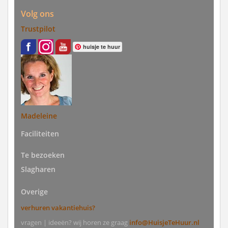
Volg ons
Trustpilot
huisje te huur
Madeleine
Faciliteiten
Te bezoeken
Slagharen
Overige
verhuren vakantiehuis?
vragen | ideeën? wij horen ze graag
info@HuisjeTeHuur.nl