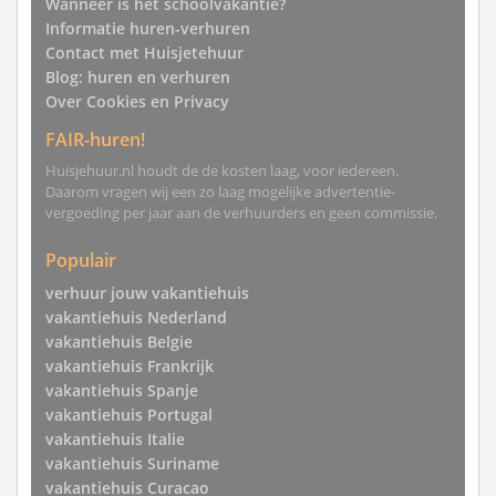
Wanneer is het schoolvakantie?
Informatie huren-verhuren
Contact met Huisjetehuur
Blog: huren en verhuren
Over Cookies en Privacy
FAIR-huren!
Huisjehuur.nl houdt de de kosten laag, voor iedereen.
Daarom vragen wij een zo laag mogelijke advertentie-
vergoeding per jaar aan de verhuurders en geen commissie.
Populair
verhuur jouw vakantiehuis
vakantiehuis Nederland
vakantiehuis Belgie
vakantiehuis Frankrijk
vakantiehuis Spanje
vakantiehuis Portugal
vakantiehuis Italie
vakantiehuis Suriname
vakantiehuis Curacao