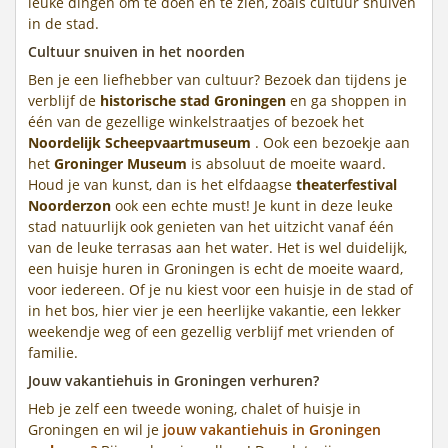
leuke dingen om te doen en te zien, zoals cultuur snuiven
in de stad.
Cultuur snuiven in het noorden
Ben je een liefhebber van cultuur? Bezoek dan tijdens je
verblijf de
historische stad Groningen
en ga shoppen in
één van de gezellige winkelstraatjes of bezoek het
Noordelijk Scheepvaartmuseum
. Ook een bezoekje aan
het
Groninger Museum
is absoluut de moeite waard.
Houd je van kunst, dan is het elfdaagse
theaterfestival
Noorderzon
ook een echte must! Je kunt in deze leuke
stad natuurlijk ook genieten van het uitzicht vanaf één
van de leuke terrasas aan het water. Het is wel duidelijk,
een huisje huren in Groningen is echt de moeite waard,
voor iedereen. Of je nu kiest voor een huisje in de stad of
in het bos, hier vier je een heerlijke vakantie, een lekker
weekendje weg of een gezellig verblijf met vrienden of
familie.
Jouw vakantiehuis in Groningen verhuren?
Heb je zelf een tweede woning, chalet of huisje in
Groningen en wil je
jouw vakantiehuis in Groningen