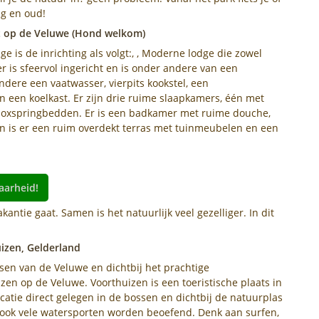
ng en oud!
ut op de Veluwe (Hond welkom)
e is de inrichting als volgt:, , Moderne lodge die zowel
 is sfeervol ingericht en is onder andere van een
ndere een vaatwasser, vierpits kookstel, een
een koelkast. Er zijn drie ruime slaapkamers, één met
oxspringbedden. Er is een badkamer met ruime douche,
iten is er een ruim overdekt terras met tuinmeubelen en een
aarheid!
antie gaat. Samen is het natuurlijk veel gezelliger. In dit
izen, Gelderland
sen van de Veluwe en dichtbij het prachtige
en op de Veluwe. Voorthuizen is een toeristische plaats in
ocatie direct gelegen in de bossen en dichtbij de natuurplas
k vele watersporten worden beoefend. Denk aan surfen,