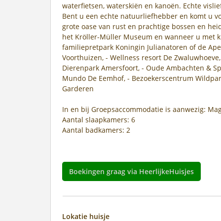
waterfietsen, waterskiën en kanoën. Echte visli
Bent u een echte natuurliefhebber en komt u vo
grote oase van rust en prachtige bossen en heid
het Kröller-Müller Museum en wanneer u met k
familiepretpark Koningin Julianatoren of de Apen
Voorthuizen, - Wellness resort De Zwaluwhoeve,
Dierenpark Amersfoort, - Oude Ambachten & S
Mundo De Eemhof, - Bezoekerscentrum Wildpar
Garderen
In en bij Groepsaccommodatie is aanwezig: Mag
Aantal slaapkamers: 6
Aantal badkamers: 2
Boekingen graag via HeerlijkeHuisjes
Lokatie huisje