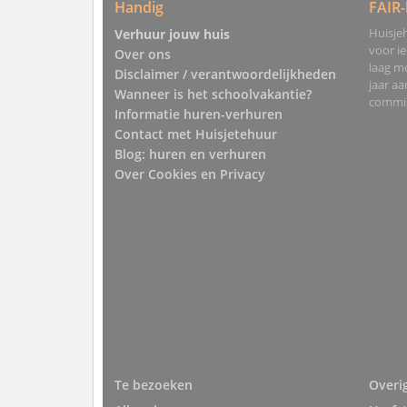
Handig
FAIR-
Huisjeh
Verhuur jouw huis
voor i
Over ons
laag mo
Disclaimer / verantwoordelijkheden
jaar a
Wanneer is het schoolvakantie?
commis
Informatie huren-verhuren
Contact met Huisjetehuur
Blog: huren en verhuren
Over Cookies en Privacy
Te bezoeken
Overi