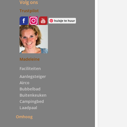
Volg ons
Trustpilot
huisje te huur
Madeleine
Faciliteiten
Aanlegsteiger
Airco
Bubbelbad
Buitenkeuken
Campingbed
Laadpaal
Omhoog