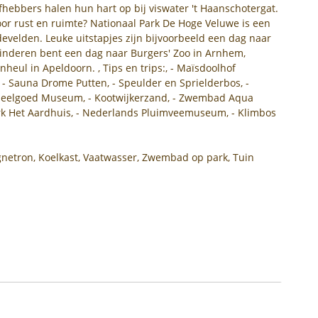
efhebbers halen hun hart op bij viswater 't Haanschotergat.
or rust en ruimte? Nationaal Park De Hoge Veluwe is een
evelden. Leuke uitstapjes zijn bijvoorbeeld een dag naar
inderen bent een dag naar Burgers' Zoo in Arnhem,
heul in Apeldoorn. , Tips en trips:, - Maïsdoolhof
 - Sauna Drome Putten, - Speulder en Sprielderbos, -
peelgoed Museum, - Kootwijkerzand, - Zwembad Aqua
k Het Aardhuis, - Nederlands Pluimveemuseum, - Klimbos
netron, Koelkast, Vaatwasser, Zwembad op park, Tuin