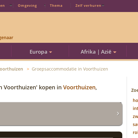
ten
Omgeving
Thema
Zelf verhuren
genaar
Europa
Afrika | Azië
oorthuizen
Groepsaccommodatie in Voorthuizen
n Voorthuizen' kopen in
Voorthuizen
,
Zo
h
in
z
sa
ro