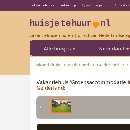
Vakantiehuizen zoeken op:
Type huisje
Activitei
huisje
te
huur
nl
vakantiehuizen huren | direct van Nederlandse ei
Alle huisjes
Nederland
Vakantiehuis
Nederland
Gelderland
V
Vakantiehuis 'Groepsaccommodatie i
Gelderland
: