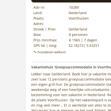
Adv nr:
10289
Land:
Nederland
Plaats:
Voorthuizen
Adres:
Streek | Prov:
Gelderland
Max:
8 personen
Prijs min/max:
€ 1965 | 7 dagen
GPS lat | long:
52.18272| 5.63251
🐾 Huisdieren welkom
Vakantiehuis 'Groepsaccommodatie in Voorthui
Lekker naar Gelderland. Boek hier je vakantie m
zeer luxe 12 persoons groepsaccommodatie best
een eigen grill-hut. De groepsaccommodatie sta
weekendje weg of een heerlijke uitrustvakantie
bestemming voor een vakantie in Nederland. Rec
de plaats Voorthuizen. Op het vakantiepark i
en nog veel meer... Er is werkelijk van alles te 
'terrassen' kun je gewoon op het park blijven. W