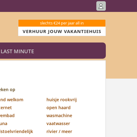
slechts €24 per jaar all in
VERHUUR JOUW VAKANTIEHUIS
LAST MINUTE
eken op
ond welkom
huisje rookvrij
ternet
open haard
wembad
wasmachine
una
vaatwasser
lstoelvriendelijk
rivier / meer