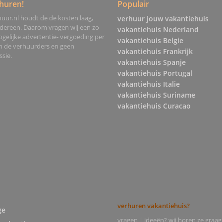
huren!
Populair
uur.nl houdt de de kosten laag,
verhuur jouw vakantiehuis
edereen. Daarom vragen wij een zo
vakantiehuis Nederland
gelijke advertentie- vergoeding per
vakantiehuis Belgie
an de verhuurders en geen
vakantiehuis Frankrijk
sie.
vakantiehuis Spanje
vakantiehuis Portugal
vakantiehuis Italie
vakantiehuis Suriname
vakantiehuis Curacao
verhuren vakantiehuis?
ge
vragen | ideeën? wij horen ze graag