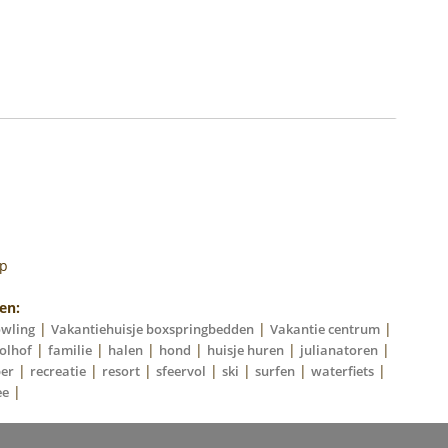
op
en:
|
|
|
owling
Vakantiehuisje boxspringbedden
Vakantie centrum
|
|
|
|
|
|
olhof
familie
halen
hond
huisje huren
julianatoren
|
|
|
|
|
|
|
ber
recreatie
resort
sfeervol
ski
surfen
waterfiets
|
ee