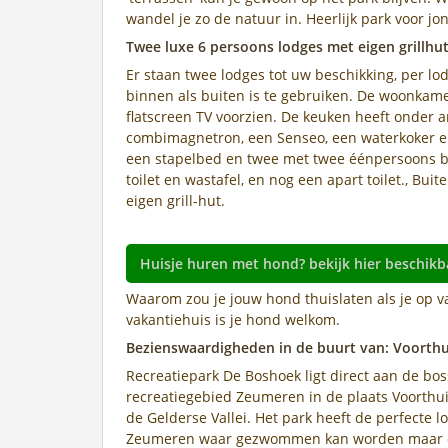
wandel je zo de natuur in. Heerlijk park voor jo
Twee luxe 6 persoons lodges met eigen grillh
Er staan twee lodges tot uw beschikking, per lodg
binnen als buiten is te gebruiken. De woonkamer
flatscreen TV voorzien. De keuken heeft onder a
combimagnetron, een Senseo, een waterkoker en 
een stapelbed en twee met twee éénpersoons b
toilet en wastafel, en nog een apart toilet., Bu
eigen grill-hut.
Huisje huren met hond? bekijk hier beschikb
Waarom zou je jouw hond thuislaten als je op vak
vakantiehuis is je hond welkom.
Bezienswaardigheden in de buurt van: Voorthu
Recreatiepark De Boshoek ligt direct aan de bos
recreatiegebied Zeumeren in de plaats Voorthuiz
de Gelderse Vallei. Het park heeft de perfecte l
Zeumeren waar gezwommen kan worden maar oo