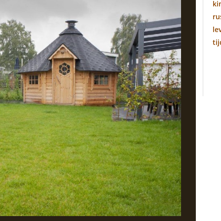
ki
ru
le
ti