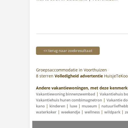
<< terug naar zoekresultaat
Groepsaccommodatie in Voorthuizen
8
sterren
Volledigheid advertentie
HuisjeTeKo
Andere vakantiewoningen, met deze kenmerk
|
Vakantiewoning binnenzwembad
Vakantiehuis b
|
Vakantiehuis huren combimagnetron
Vakantie do
|
|
|
|
kano
kinderen
luxe
museum
natuurliefheb
|
|
|
|
waterkoker
weekendje
wellness
wildpark
z