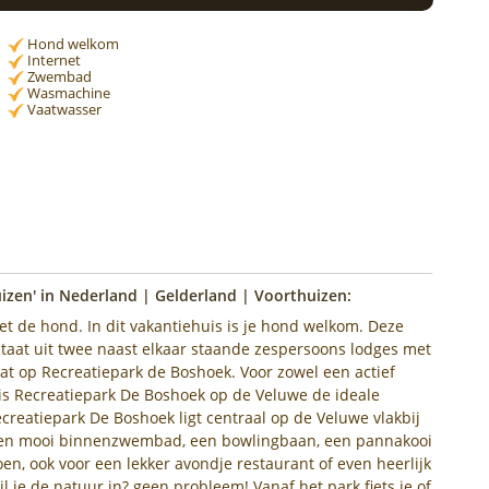
Hond welkom
Internet
Zwembad
Wasmachine
Vaatwasser
zen' in Nederland | Gelderland | Voorthuizen:
et de hond. In dit vakantiehuis is je hond welkom. Deze
aat uit twee naast elkaar staande zespersoons lodges met
at op Recreatiepark de Boshoek. Voor zowel een actief
 is Recreatiepark De Boshoek op de Veluwe de ideale
reatiepark De Boshoek ligt centraal op de Veluwe vlakbij
s een mooi binnenzwembad, een bowlingbaan, een pannakooi
doen, ook voor een lekker avondje restaurant of even heerlijk
il je de natuur in? geen probleem! Vanaf het park fiets je of