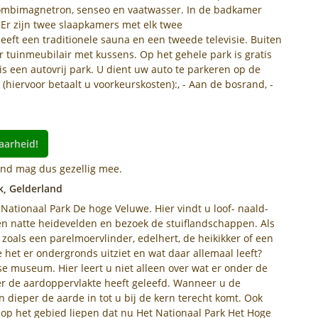
ombimagnetron, senseo en vaatwasser. In de badkamer
. Er zijn twee slaapkamers met elk twee
ft een traditionele sauna en een tweede televisie. Buiten
r tuinmeubilair met kussens. Op het gehele park is gratis
s een autovrij park. U dient uw auto te parkeren op de
(hiervoor betaalt u voorkeurskosten):, - Aan de bosrand, -
aarheid!
hond mag dus gezellig mee.
k, Gelderland
Nationaal Park De hoge Veluwe. Hier vindt u loof- naald-
n natte heidevelden en bezoek de stuiflandschappen. Als
r zoals een parelmoervlinder, edelhert, de heikikker of een
e het er ondergronds uitziet en wat daar allemaal leeft?
 museum. Hier leert u niet alleen over wat er onder de
er de aardoppervlakte heeft geleefd. Wanneer u de
n dieper de aarde in tot u bij de kern terecht komt. Ook
t op het gebied liepen dat nu Het Nationaal Park Het Hoge