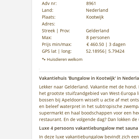
Adv nr:
8961
Land:
Nederland
Plaats:
Kootwijk
Adres:
Streek | Prov:
Gelderland
Max:
8 personen
Prijs min/max:
€ 460.50 | 3 dagen
GPS lat | long:
52.18956| 5.79424
🐾 Huisdieren welkom
Vakantiehuis 'Bungalow in Kootwijk' in Nederla
Lekker naar Gelderland. Vakantie met de hond. 
het grootste stuifzandgebied van West-Europa li
bossen bij Apeldoorn wisselt u actie af met ont
en beleef waterpret in het subtropische zwempa
supermarkt en haal boodschappen voor een heerl
restaurant. En de volgende dag? Dan lokken de
Luxe 4 persoons vakantiebungalow met sauna
In deze luxe vakantiebungalow bevindt zich een