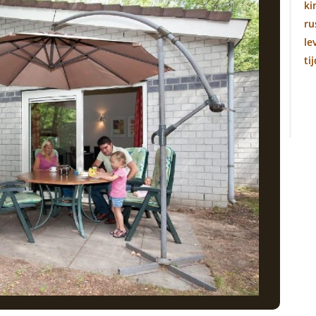
ki
ru
le
ti