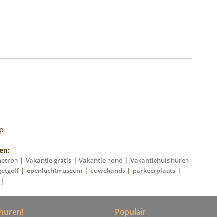
op
en:
|
|
|
netron
Vakantie gratis
Vakantie hond
Vakantiehuis huren
|
|
|
|
etgolf
openluchtmuseum
ouwehands
parkeerplaats
|
huren!
Populair