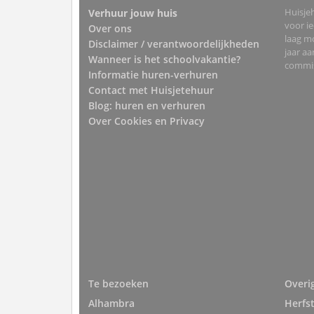
Huisjeh
Verhuur jouw huis
voor i
Over ons
laag mo
Disclaimer / verantwoordelijkheden
jaar a
Wanneer is het schoolvakantie?
commis
Informatie huren-verhuren
Contact met Huisjetehuur
Blog: huren en verhuren
Over Cookies en Privacy
Te bezoeken
Overi
Alhambra
Herfs