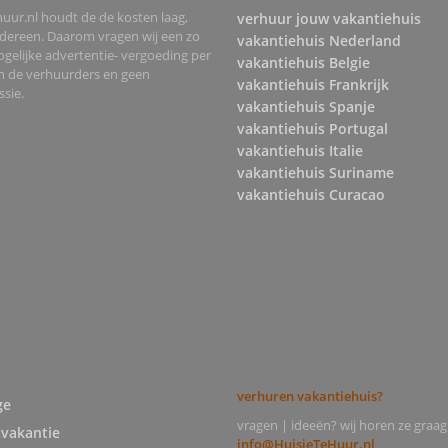
uur.nl houdt de de kosten laag,
verhuur jouw vakantiehuis
edereen. Daarom vragen wij een zo
vakantiehuis Nederland
gelijke advertentie- vergoeding per
vakantiehuis Belgie
an de verhuurders en geen
vakantiehuis Frankrijk
sie.
vakantiehuis Spanje
vakantiehuis Portugal
vakantiehuis Italie
vakantiehuis Suriname
vakantiehuis Curacao
verhuren vakantiehuis?
ge
vragen | ideeën? wij horen ze graag
tvakantie
info@HuisjeTeHuur.nl