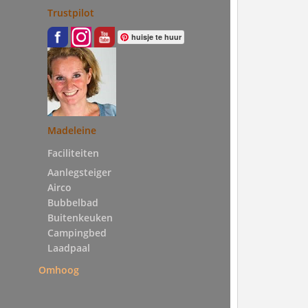
Trustpilot
huisje te huur
Madeleine
Faciliteiten
Aanlegsteiger
Airco
Bubbelbad
Buitenkeuken
Campingbed
Laadpaal
Omhoog