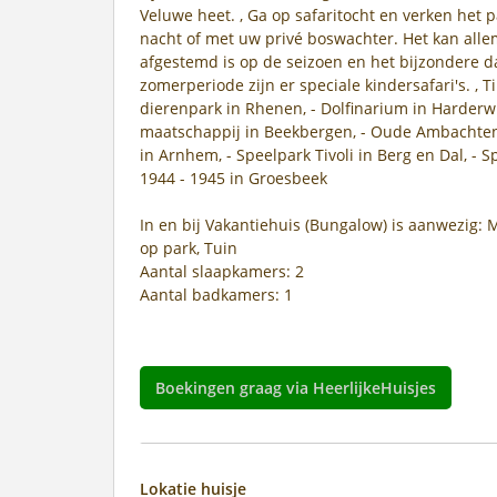
Veluwe heet. , Ga op safaritocht en verken het 
nacht of met uw privé boswachter. Het kan alle
afgestemd is op de seizoen en het bijzondere d
zomerperiode zijn er speciale kindersafari's. , 
dierenpark in Rhenen, - Dolfinarium in Harderwi
maatschappij in Beekbergen, - Oude Ambachte
in Arnhem, - Speelpark Tivoli in Berg en Dal, -
1944 - 1945 in Groesbeek
In en bij Vakantiehuis (Bungalow) is aanwezig:
op park, Tuin
Aantal slaapkamers: 2
Aantal badkamers: 1
Boekingen graag via HeerlijkeHuisjes
Lokatie huisje