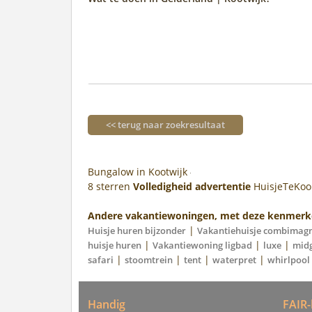
<< terug naar zoekresultaat
Bungalow in Kootwijk
8
sterren
Volledigheid advertentie
HuisjeTeKo
Andere vakantiewoningen, met deze kenmerk
|
Huisje huren bijzonder
Vakantiehuisje combimag
|
|
|
huisje huren
Vakantiewoning ligbad
luxe
midg
|
|
|
|
safari
stoomtrein
tent
waterpret
whirlpool
Handig
FAIR-