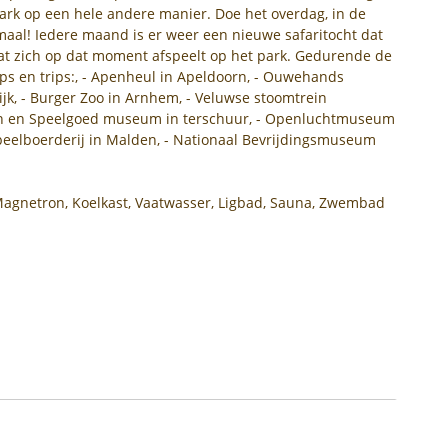
park op een hele andere manier. Doe het overdag, in de
maal! Iedere maand is er weer een nieuwe safaritocht dat
at zich op dat moment afspeelt op het park. Gedurende de
Tips en trips:, - Apenheul in Apeldoorn, - Ouwehands
jk, - Burger Zoo in Arnhem, - Veluwse stoomtrein
n en Speelgoed museum in terschuur, - Openluchtmuseum
 Speelboerderij in Malden, - Nationaal Bevrijdingsmuseum
 Magnetron, Koelkast, Vaatwasser, Ligbad, Sauna, Zwembad