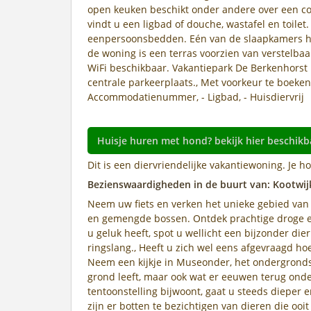
open keuken beschikt onder andere over een c
vindt u een ligbad of douche, wastafel en toilet
eenpersoonsbedden. Eén van de slaapkamers hee
de woning is een terras voorzien van verstelbaa
WiFi beschikbaar. Vakantiepark De Berkenhorst i
centrale parkeerplaats., Met voorkeur te boeken 
Accommodatienummer, - Ligbad, - Huisdiervrij
Huisje huren met hond? bekijk hier beschikb
Dit is een diervriendelijke vakantiewoning. Je 
Bezienswaardigheden in de buurt van: Kootwij
Neem uw fiets en verken het unieke gebied van 
en gemengde bossen. Ontdek prachtige droge e
u geluk heeft, spot u wellicht een bijzonder die
ringslang., Heeft u zich wel eens afgevraagd ho
Neem een kijkje in Museonder, het ondergrondse
grond leeft, maar ook wat er eeuwen terug ond
tentoonstelling bijwoont, gaat u steeds dieper e
zijn er botten te bezichtigen van dieren die ooi