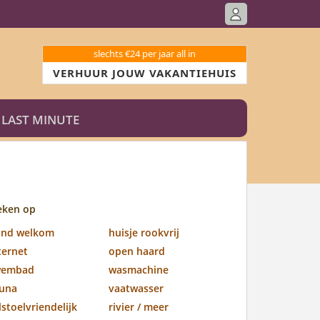
slechts €24 per jaar all in
VERHUUR JOUW VAKANTIEHUIS
LAST MINUTE
eken op
ond welkom
huisje rookvrij
ternet
open haard
wembad
wasmachine
una
vaatwasser
lstoelvriendelijk
rivier / meer