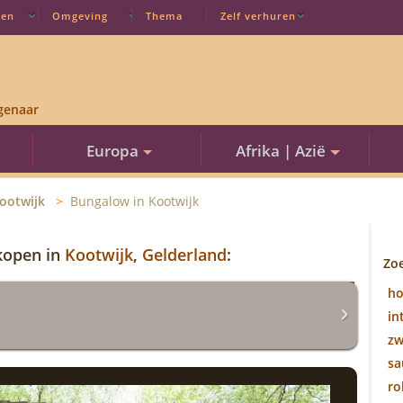
ten
Omgeving
Thema
Zelf verhuren
genaar
Europa
Afrika | Azië
ootwijk
Bungalow in Kootwijk
 kopen in
Kootwijk
,
Gelderland
:
Zo
h
in
z
sa
ro