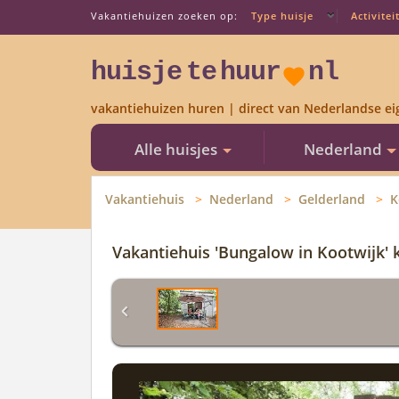
Vakantiehuizen zoeken op:
Type huisje
Activitei
huisje
te
huur
nl
vakantiehuizen huren | direct van Nederlandse ei
Alle huisjes
Nederland
Vakantiehuis
Nederland
Gelderland
K
Vakantiehuis 'Bungalow in Kootwijk'