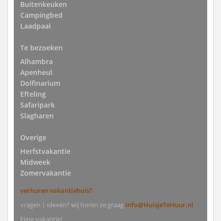
Buitenkeuken
Campingbed
Laadpaal
Te bezoeken
Alhambra
Apenheul
Dolfinarium
Efteling
Safaripark
Slagharen
Overige
Herfstvakantie
Midweek
Zomervakantie
verhuren vakantiehuis?
vragen | ideeën? wij horen ze graag
info@HuisjeTeHuur.nl
Fijne vakantie!