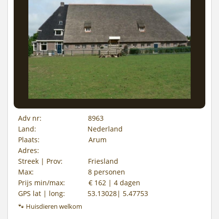
Adv nr:
8963
Land:
Nederland
Plaats:
Arum
Adres:
Streek | Prov:
Friesland
Max:
8 personen
Prijs min/max:
€ 162 | 4 dagen
GPS lat | long:
53.13028| 5.47753
🐾 Huisdieren welkom