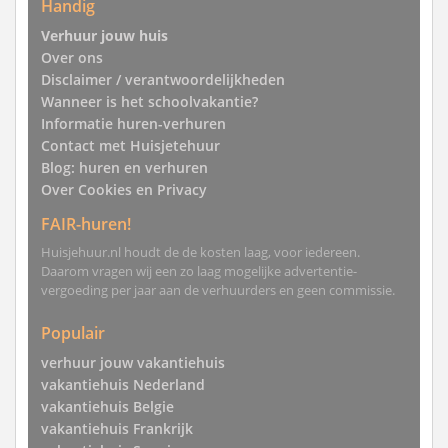
Handig
Verhuur jouw huis
Over ons
Disclaimer / verantwoordelijkheden
Wanneer is het schoolvakantie?
Informatie huren-verhuren
Contact met Huisjetehuur
Blog: huren en verhuren
Over Cookies en Privacy
FAIR-huren!
Huisjehuur.nl houdt de de kosten laag, voor iedereen.
Daarom vragen wij een zo laag mogelijke advertentie-
vergoeding per jaar aan de verhuurders en geen commissie.
Populair
verhuur jouw vakantiehuis
vakantiehuis Nederland
vakantiehuis Belgie
vakantiehuis Frankrijk