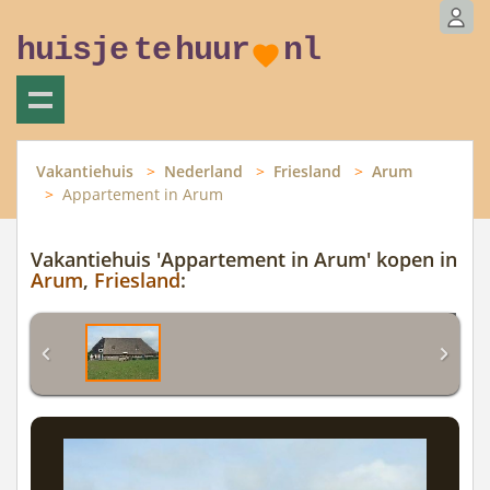
huisje
te
huur
nl
Vakantiehuis
Nederland
Friesland
Arum
Appartement in Arum
Vakantiehuis 'Appartement in Arum' kopen in
Arum
,
Friesland
: