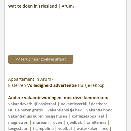
Wat te doen in Friesland | Arum?
<< terug naar zoekresultaat
Appartement in Arum
8
sterren
Volledigheid advertentie
HuisjeTeKoop
Andere vakantiewoningen, met deze kenmerken:
|
|
Vakantieverblijf basketbal
Vakantieverblijf dartbord
|
|
|
Huisje huren gratis
Vakantiehuisje hek
Vakantie hond
|
|
Vakantiehuis huren huisje huren
koffiezetapparaat
|
|
|
|
|
magnetron
museum
oven
sjoelbak
tafeltennis
|
|
|
|
|
toegestaan
trampoline
voetbal
waterkoker
zee