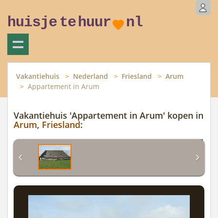
huisje
te
huur
nl
Vakantiehuis
Nederland
Friesland
Arum
Appartement in Arum
Vakantiehuis 'Appartement in Arum' kopen in
Arum
,
Friesland
: