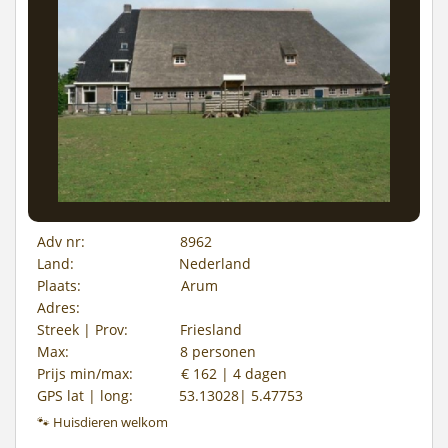
Adv nr:
8962
Land:
Nederland
Plaats:
Arum
Adres:
Streek | Prov:
Friesland
Max:
8 personen
Prijs min/max:
€ 162 | 4 dagen
GPS lat | long:
53.13028| 5.47753
🐾 Huisdieren welkom