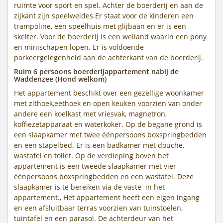
ruimte voor sport en spel. Achter de boerderij en aan de
zijkant zijn speelweides.Er staat voor de kinderen een
trampoline, een speelhuis met glijbaan en er is een
skelter. Voor de boerderij is een weiland waarin een pony
en minischapen lopen. Er is voldoende
parkeergelegenheid aan de achterkant van de boerderij.
Ruim 6 persoons boerderijappartement nabij de
Waddenzee (Hond welkom)
Het appartement beschikt over een gezellige woonkamer
met zithoek,eethoek en open keuken voorzien van onder
andere een koelkast met vriesvak, magnetron,
koffiezetapparaat en waterkoker. Op de begane grond is
een slaapkamer met twee éénpersoons boxspringbedden
en een stapelbed. Er is een badkamer met douche,
wastafel en toilet. Op de verdieping boven het
appartement is een tweede slaapkamer met vier
éénpersoons boxspringbedden en een wastafel. Deze
slaapkamer is te bereiken via de vaste in het
appartement., Het appartement heeft een eigen ingang
en een afsluitbaar terras voorzien van tuinstoelen,
tuintafel en een parasol. De achterdeur van het