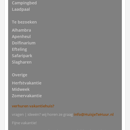
Campingbed
Laadpaal
Te bezoeken
Alhambra
Apenheul
Dolfinarium
Efteling
Safaripark
Slagharen
Overige
Herfstvakantie
Midweek
Zomervakantie
verhuren vakantiehuis?
vragen | ideeën? wij horen ze graag
info@HuisjeTeHuur.nl
Fijne vakantie!