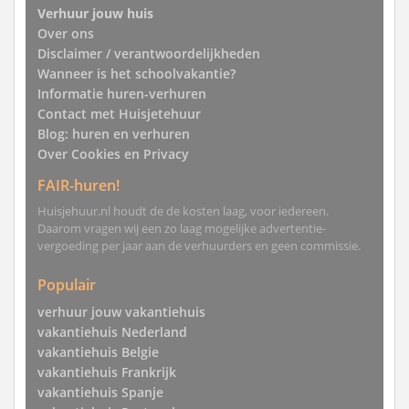
Verhuur jouw huis
Over ons
Disclaimer / verantwoordelijkheden
Wanneer is het schoolvakantie?
Informatie huren-verhuren
Contact met Huisjetehuur
Blog: huren en verhuren
Over Cookies en Privacy
FAIR-huren!
Huisjehuur.nl houdt de de kosten laag, voor iedereen.
Daarom vragen wij een zo laag mogelijke advertentie-
vergoeding per jaar aan de verhuurders en geen commissie.
Populair
verhuur jouw vakantiehuis
vakantiehuis Nederland
vakantiehuis Belgie
vakantiehuis Frankrijk
vakantiehuis Spanje