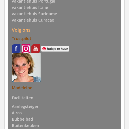
vakantiehuis Portugal
vakantiehuis Italie
vakantiehuis Suriname
vakantiehuis Curacao
Volg ons
Trustpilot
huisje te huur
Madeleine
Faciliteiten
Aanlegsteiger
Airco
Bubbelbad
Buitenkeuken