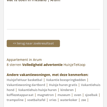
<< terug naar zoekresultaat
Appartement in Arum
8
sterren
Volledigheid advertentie
HuisjeTeKoop
Andere vakantiewoningen, met deze kenmerken:
|
|
HuisjeTeHuur basketbal
Vakantie boxspringbedden
|
|
Vakantiewoning dartbord
Huisje huren gratis
Vakantiehuis
|
|
|
hond
Vakantiehuis huisje huren
kinderen
|
|
|
|
|
koffiezetapparaat
magnetron
museum
oven
sjoelbak
|
|
|
|
|
trampoline
voetbaltafel
vries
waterkoker
zee