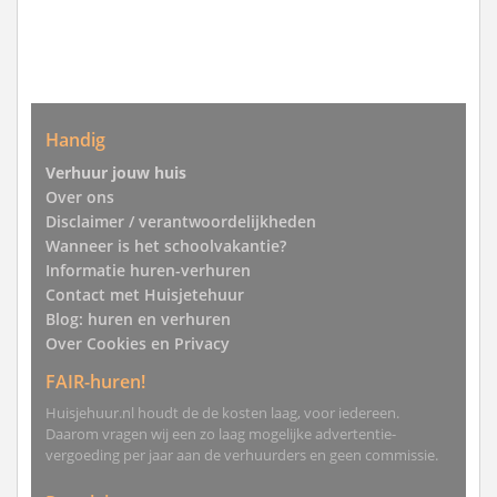
Handig
Verhuur jouw huis
Over ons
Disclaimer / verantwoordelijkheden
Wanneer is het schoolvakantie?
Informatie huren-verhuren
Contact met Huisjetehuur
Blog: huren en verhuren
Over Cookies en Privacy
FAIR-huren!
Huisjehuur.nl houdt de de kosten laag, voor iedereen.
Daarom vragen wij een zo laag mogelijke advertentie-
vergoeding per jaar aan de verhuurders en geen commissie.