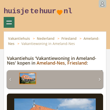
huisje
te
huur
nl
Vakantiehuis
Nederland
Friesland
Ameland-
Nes
Vakantiewoning in Ameland-Nes
Vakantiehuis 'Vakantiewoning in Ameland-
Nes' kopen in
Ameland-Nes
,
Friesland
: