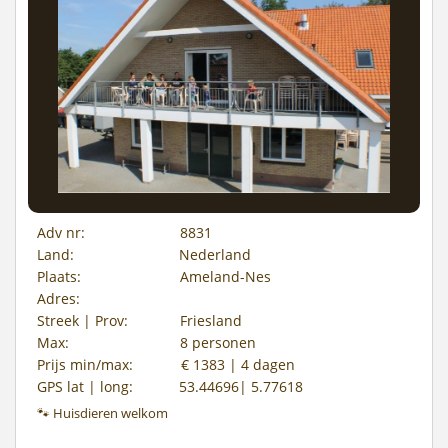
Adv nr:
8831
Land:
Nederland
Plaats:
Ameland-Nes
Adres:
Streek | Prov:
Friesland
Max:
8 personen
Prijs min/max:
€ 1383 | 4 dagen
GPS lat | long:
53.44696| 5.77618
🐾 Huisdieren welkom