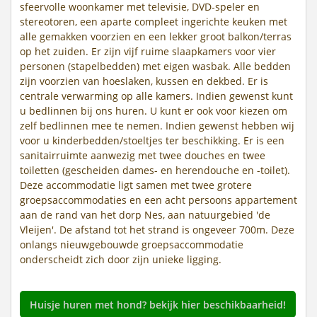
sfeervolle woonkamer met televisie, DVD-speler en
stereotoren, een aparte compleet ingerichte keuken met
alle gemakken voorzien en een lekker groot balkon/terras
op het zuiden. Er zijn vijf ruime slaapkamers voor vier
personen (stapelbedden) met eigen wasbak. Alle bedden
zijn voorzien van hoeslaken, kussen en dekbed. Er is
centrale verwarming op alle kamers. Indien gewenst kunt
u bedlinnen bij ons huren. U kunt er ook voor kiezen om
zelf bedlinnen mee te nemen. Indien gewenst hebben wij
voor u kinderbedden/stoeltjes ter beschikking. Er is een
sanitairruimte aanwezig met twee douches en twee
toiletten (gescheiden dames- en herendouche en -toilet).
Deze accommodatie ligt samen met twee grotere
groepsaccommodaties en een acht persoons appartement
aan de rand van het dorp Nes, aan natuurgebied 'de
Vleijen'. De afstand tot het strand is ongeveer 700m. Deze
onlangs nieuwgebouwde groepsaccommodatie
onderscheidt zich door zijn unieke ligging.
Huisje huren met hond? bekijk hier beschikbaarheid!