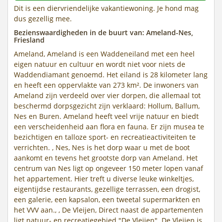
Dit is een diervriendelijke vakantiewoning. Je hond mag
dus gezellig mee.
Bezienswaardigheden in de buurt van: Ameland-Nes,
Friesland
Ameland, Ameland is een Waddeneiland met een heel
eigen natuur en cultuur en wordt niet voor niets de
Waddendiamant genoemd. Het eiland is 28 kilometer lang
en heeft een oppervlakte van 273 km². De inwoners van
Ameland zijn verdeeld over vier dorpen, die allemaal tot
beschermd dorpsgezicht zijn verklaard: Hollum, Ballum,
Nes en Buren. Ameland heeft veel vrije natuur en biedt
een verscheidenheid aan flora en fauna. Er zijn musea te
bezichtigen en talloze sport- en recreatieactiviteiten te
verrichten. , Nes, Nes is het dorp waar u met de boot
aankomt en tevens het grootste dorp van Ameland. Het
centrum van Nes ligt op ongeveer 150 meter lopen vanaf
het appartement. Hier treft u diverse leuke winkeltjes,
eigentijdse restaurants, gezellige terrassen, een drogist,
een galerie, een kapsalon, een tweetal supermarkten en
het VVV aan., , De Vleijen, Direct naast de appartementen
ligt natuur- en recreatiegebied "De Vleijen". De Vleijen is