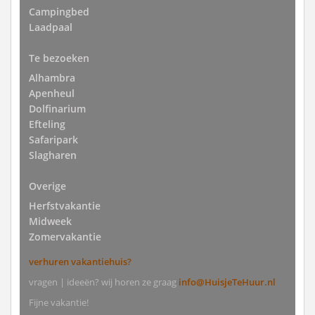
Campingbed
Laadpaal
Te bezoeken
Alhambra
Apenheul
Dolfinarium
Efteling
Safaripark
Slagharen
Overige
Herfstvakantie
Midweek
Zomervakantie
verhuren vakantiehuis?
vragen | ideeën? wij horen ze graag
info@HuisjeTeHuur.nl
Fijne vakantie!