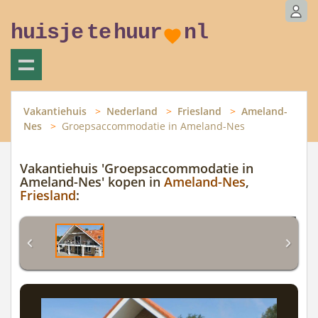
huisje
te
huur
nl
Vakantiehuis
Nederland
Friesland
Ameland-
Nes
Groepsaccommodatie in Ameland-Nes
Vakantiehuis 'Groepsaccommodatie in
Ameland-Nes' kopen in
Ameland-Nes
,
Friesland
: