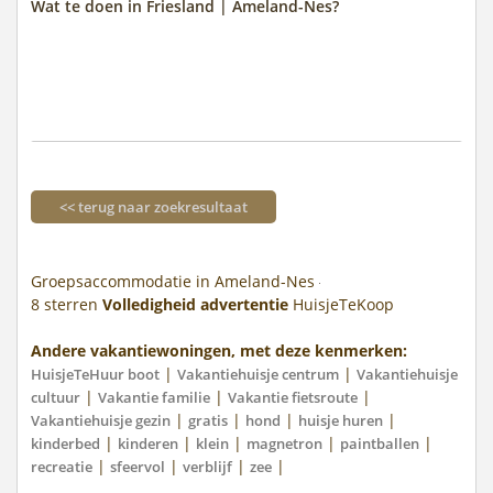
Wat te doen in Friesland | Ameland-Nes?
<< terug naar zoekresultaat
Groepsaccommodatie in Ameland-Nes
8
sterren
Volledigheid advertentie
HuisjeTeKoop
Andere vakantiewoningen, met deze kenmerken:
|
|
HuisjeTeHuur boot
Vakantiehuisje centrum
Vakantiehuisje
|
|
|
cultuur
Vakantie familie
Vakantie fietsroute
|
|
|
|
Vakantiehuisje gezin
gratis
hond
huisje huren
|
|
|
|
|
kinderbed
kinderen
klein
magnetron
paintballen
|
|
|
|
recreatie
sfeervol
verblijf
zee