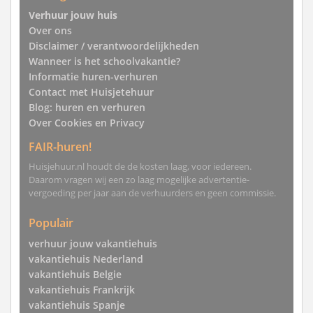
Verhuur jouw huis
Over ons
Disclaimer / verantwoordelijkheden
Wanneer is het schoolvakantie?
Informatie huren-verhuren
Contact met Huisjetehuur
Blog: huren en verhuren
Over Cookies en Privacy
FAIR-huren!
Huisjehuur.nl houdt de de kosten laag, voor iedereen.
Daarom vragen wij een zo laag mogelijke advertentie-
vergoeding per jaar aan de verhuurders en geen commissie.
Populair
verhuur jouw vakantiehuis
vakantiehuis Nederland
vakantiehuis Belgie
vakantiehuis Frankrijk
vakantiehuis Spanje