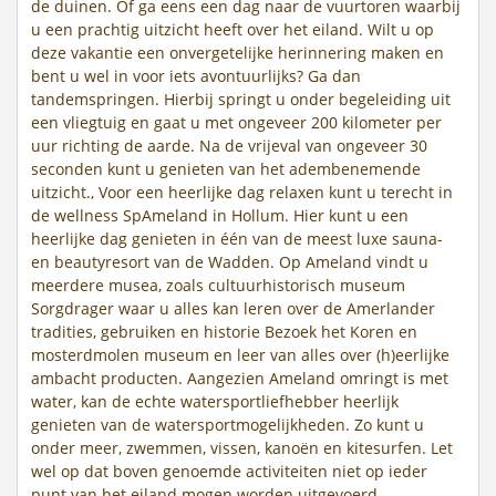
de duinen. Of ga eens een dag naar de vuurtoren waarbij
u een prachtig uitzicht heeft over het eiland. Wilt u op
deze vakantie een onvergetelijke herinnering maken en
bent u wel in voor iets avontuurlijks? Ga dan
tandemspringen. Hierbij springt u onder begeleiding uit
een vliegtuig en gaat u met ongeveer 200 kilometer per
uur richting de aarde. Na de vrijeval van ongeveer 30
seconden kunt u genieten van het adembenemende
uitzicht., Voor een heerlijke dag relaxen kunt u terecht in
de wellness SpAmeland in Hollum. Hier kunt u een
heerlijke dag genieten in één van de meest luxe sauna-
en beautyresort van de Wadden. Op Ameland vindt u
meerdere musea, zoals cultuurhistorisch museum
Sorgdrager waar u alles kan leren over de Amerlander
tradities, gebruiken en historie Bezoek het Koren en
mosterdmolen museum en leer van alles over (h)eerlijke
ambacht producten. Aangezien Ameland omringt is met
water, kan de echte watersportliefhebber heerlijk
genieten van de watersportmogelijkheden. Zo kunt u
onder meer, zwemmen, vissen, kanoën en kitesurfen. Let
wel op dat boven genoemde activiteiten niet op ieder
punt van het eiland mogen worden uitgevoerd.