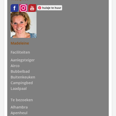
huisje te huur
Madeleine
Faciliteiten
Aanlegsteiger
Airco
Bubbelbad
Buitenkeuken
Campingbed
Laadpaal
Te bezoeken
Alhambra
Apenheul