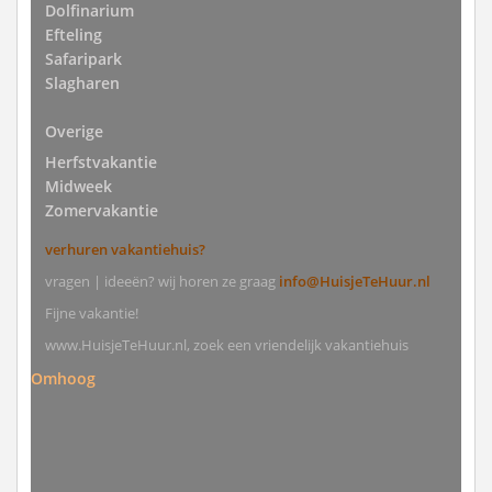
Dolfinarium
Efteling
Safaripark
Slagharen
Overige
Herfstvakantie
Midweek
Zomervakantie
verhuren vakantiehuis?
vragen | ideeën? wij horen ze graag
info@HuisjeTeHuur.nl
Fijne vakantie!
www.HuisjeTeHuur.nl, zoek een vriendelijk vakantiehuis
Omhoog