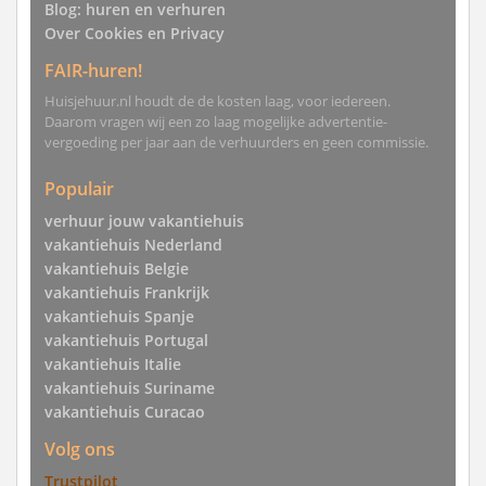
Blog: huren en verhuren
Over Cookies en Privacy
FAIR-huren!
Huisjehuur.nl houdt de de kosten laag, voor iedereen.
Daarom vragen wij een zo laag mogelijke advertentie-
vergoeding per jaar aan de verhuurders en geen commissie.
Populair
verhuur jouw vakantiehuis
vakantiehuis Nederland
vakantiehuis Belgie
vakantiehuis Frankrijk
vakantiehuis Spanje
vakantiehuis Portugal
vakantiehuis Italie
vakantiehuis Suriname
vakantiehuis Curacao
Volg ons
Trustpilot