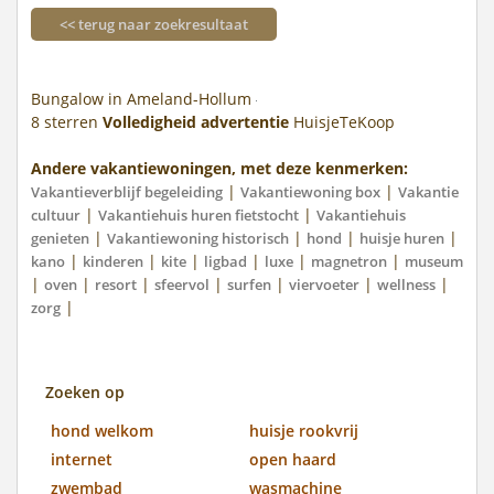
<< terug naar zoekresultaat
Bungalow in Ameland-Hollum
8
sterren
Volledigheid advertentie
HuisjeTeKoop
Andere vakantiewoningen, met deze kenmerken:
|
|
Vakantieverblijf begeleiding
Vakantiewoning box
Vakantie
|
|
cultuur
Vakantiehuis huren fietstocht
Vakantiehuis
|
|
|
|
genieten
Vakantiewoning historisch
hond
huisje huren
|
|
|
|
|
|
kano
kinderen
kite
ligbad
luxe
magnetron
museum
|
|
|
|
|
|
|
oven
resort
sfeervol
surfen
viervoeter
wellness
|
zorg
Zoeken op
hond welkom
huisje rookvrij
internet
open haard
zwembad
wasmachine